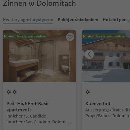
Zinnen w Dolomitach
Znajdujesz się na suwaku z zakładkami. Wybierz zakładkę, aby zobac
Kwatery agroturystyczne
Pokój ze śniadaniem
Hotele i pens
Możliwość rezerwacji online
Możliwość rezerwacji online
2
Kwiaty
1
Kwiat
Peil: HighEnd-Basic
Kuenzerhof
Lokalizacja:
apartments
Ausserprags/Braies di 
Lokalizacja:
Prags/Braies, Dolomite
Innichen/S. Candido,
Zinnen
Innichen/San Candido, Dolomites
Region 3 Zinnen