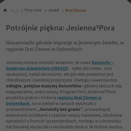
...
Pory roku
Jesień
Drei Zinnen
Potrójnie piękna: Jesienna³Pora
Niesamowite górskie impresje w jesiennym świetle, w
regionie Drei Zinnen w Dolomitach
Jesienią możesz odnieść wrażenie, że masz
Dolomity –
światowe dziedzictwo UNESCO
– tylko dla siebie. Jest
spokojniej, nadal słonecznie, ale górskie powietrze jest
chłodniejsze i bardziej przejrzyste. Dlatego nawet bardzo
odległe, potężne masywy Dolomitów
i główny łańcuch Alp
mają wyraźne, ostre zarysy. Program ferii Jesienna³Pora
przybliża piękno i historię
regionu Drei Zinnen w
Dolomitach
, na przykład w ramach wycieczki z
przewodnikiem
„Dolomity bez granic”
, prowadzącej
wojennymi ścieżkami z czasów I wojny światowej, słuchania
opowieści o froncie i przemytnikach, noclegu w schronisku
lub barwnej wycieczki o wschodzie słońca. W dolinie można