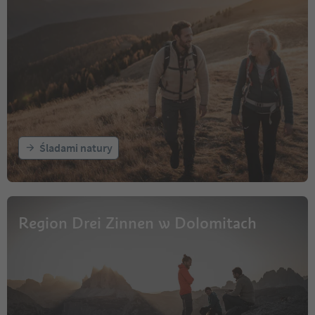
FREE ENTRY
LUNCH BREAK 12:30–2
Śladami natury
Region Drei Zinnen w Dolomitach