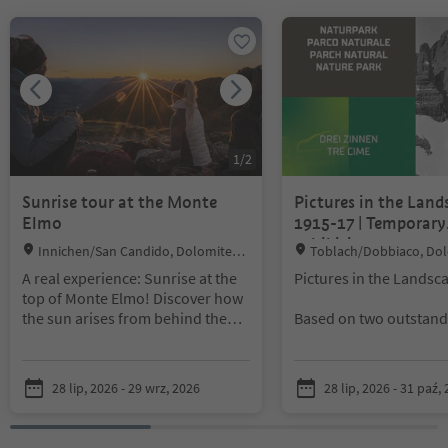
Znajdujesz się na suwaku z zakładkami. Wybierz zakładkę, aby zobac
1
/
2
Sunrise tour at the Monte
Pictures in the Land
Elmo
1915-17 | Temporary
exhibition
Location:
Location:
Innichen/San Candido, Dolomites R
Toblach/Dobbiaco, Dol
egion 3 Zinnen
on 3 Zinnen
A real experience: Sunrise at the
Pictures in the Landsc
top of Monte Elmo! Discover how
the sun arises from behind the
Based on two outstand
mountains and illuminates the
collections – the Heinz
landscape. From the summit of
Lichem Archive and the
Monte Elmo you can enjoy this
Collection – selected l
28 lip, 2026 - 29 wrz, 2026
28 lip, 2026 - 31 paź,
experience of nature with 360°
within the Three Peaks
panoramic views of the Dolomites
Park are presented and
and the Central Alps.
a compelling dialogue 