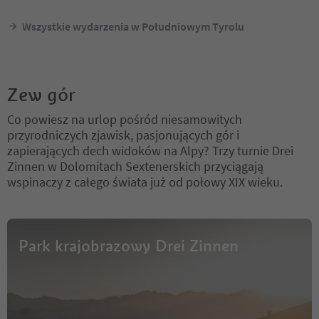
contemporary landsca
aim is to help visitors 
Wszystkie wydarzenia w Południowym Tyrolu
that the same mountai
destination for mount
nature lovers, were onc
the fiercest front lines 
Zew gór
mountain warfare durin
World War.
Co powiesz na urlop pośród niesamowitych
przyrodniczych zjawisk, pasjonujących gór i
By juxtaposing photog
zapierających dech widoków na Alpy? Trzy turnie Drei
both armies, complem
superimposed image pa
Zinnen w Dolomitach Sextenerskich przyciągają
and scholarly informat
wspinaczy z całego świata już od połowy XIX wieku.
visual panorama of th
Front emerges, creatin
between nature, histor
culture of remembranc
Park krajobrazowy Drei Zinnen
This exhibition is aimed
visitors to the Toblach
Park House.