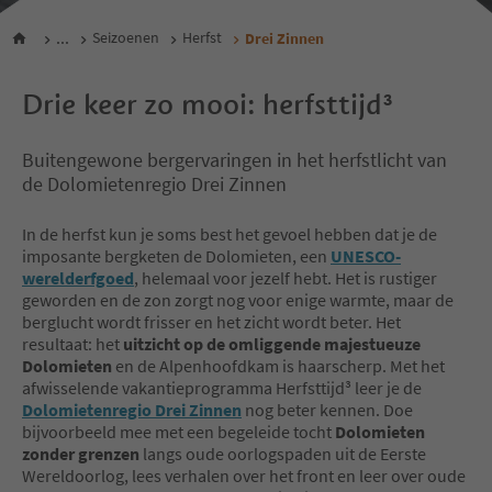
...
Seizoenen
Herfst
Drei Zinnen
Drie keer zo mooi: herfsttijd³
Buitengewone bergervaringen in het herfstlicht van
de Dolomietenregio Drei Zinnen
In de herfst kun je soms best het gevoel hebben dat je de
imposante bergketen de Dolomieten, een
UNESCO-
werelderfgoed
, helemaal voor jezelf hebt. Het is rustiger
geworden en de zon zorgt nog voor enige warmte, maar de
berglucht wordt frisser en het zicht wordt beter. Het
resultaat: het
uitzicht op de omliggende majestueuze
Dolomieten
en de Alpenhoofdkam is haarscherp. Met het
afwisselende vakantieprogramma Herfsttijd³ leer je de
Dolomietenregio Drei Zinnen
nog beter kennen. Doe
bijvoorbeeld mee met een begeleide tocht
Dolomieten
zonder grenzen
langs oude oorlogspaden uit de Eerste
Wereldoorlog, lees verhalen over het front en leer over oude