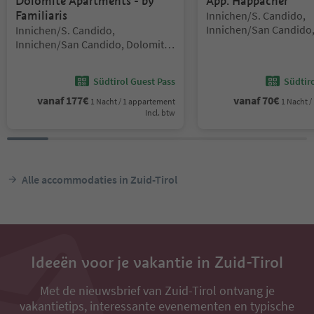
Dolomite Apartments - by
App. Happacher
Locatie:
Familiaris
Innichen/S. Candido,
Locatie:
Innichen/San Candido,
Innichen/S. Candido,
Region 3 Zinnen
Innichen/San Candido, Dolomites
Region 3 Zinnen
Südtirol Guest Pass
Südtir
vanaf
177
€
vanaf
70
€
1 Nacht / 1 appartement
1 Nacht 
Incl. btw
Alle accommodaties in Zuid-Tirol
Ideeën voor je vakantie in Zuid-Tirol
Met de nieuwsbrief van Zuid-Tirol ontvang je
vakantietips, interessante evenementen en typische