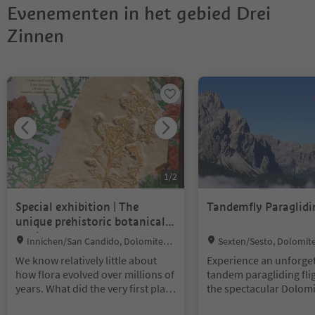
Evenementen in het gebied Drei
Zinnen
U bevindt zich op een tabblad-slider. Selecteer een tabblad om de 
1
/
2
Special exhibition | The
Tandemfly Paraglidi
unique prehistoric botanical
garden
Location:
Location:
Innichen/San Candido, Dolomites R
Sexten/Sesto, Dolomite
egion 3 Zinnen
innen
We know relatively little about
Experience an unforge
how flora evolved over millions of
tandem paragliding fli
years. What did the very first plant
the spectacular Dolomi
look like? When did the first
Sesto. Paragliding has