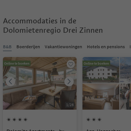
Accommodaties in de
Dolomietenregio Drei Zinnen
U bevindt zich op een tabblad-slider. Selecteer een tabblad om de 
B&B
Boerderijen
Vakantiewoningen
Hotels en pensions
Online te boeken
Online te boeken
1
/
28
4
Zonnen
3
Zonnen