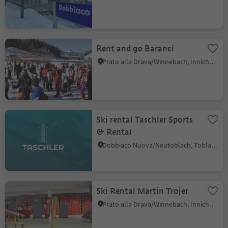
Rent and go Baranci
Prato alla Drava/Winnebach, Innichen/San Candido, Dolomites Region 3 Zinnen
Ski rental Taschler Sports
& Rental
Dobbiaco Nuova/Neutoblach, Toblach/Dobbiaco, Dolomites Region 3 Zinnen
Ski Rental Martin Trojer
Prato alla Drava/Winnebach, Innichen/San Candido, Dolomites Region 3 Zinnen