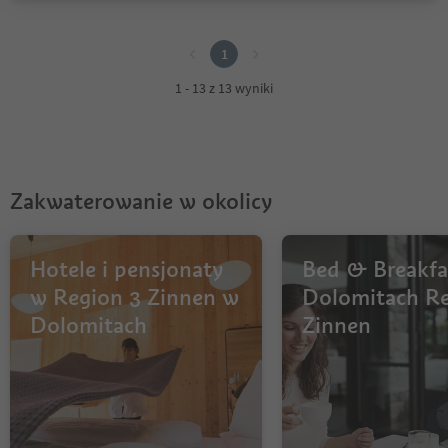
1
1
1 - 13 z 13 wyniki
Zakwaterowanie w okolicy
Hotele i pensjonaty
Bed & Breakfa
w Region 3 Zinnen w
Dolomitach Re
Dolomitach
Zinnen