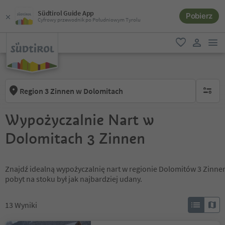
Südtirol Guide App
Pobierz
Cyfrowy przewodnik po Południowym Tyrolu
lin
ulubione
link uży
Region 3 Zinnen w Dolomitach
brak ak
Wypożyczalnie Nart w
Dolomitach 3 Zinnen
Znajdź idealną wypożyczalnię nart w regionie Dolomitów 3 Zinnen.
pobyt na stoku był jak najbardziej udany.
13
Wyniki