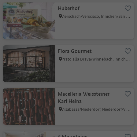
Huberhof
Vierschach/Versciaco, Innichen/San Candido, Dolomites Region 3 Zinnen
Flora Gourmet
Prato alla Drava/Winnebach, Innichen/San Candido, Dolomites Region 3 Zinnen
Macelleria Weissteiner
Karl Heinz
Villabassa/Niederdorf, Niederdorf/Villabassa, Dolomites Region 3 Zinnen
3 Mountains