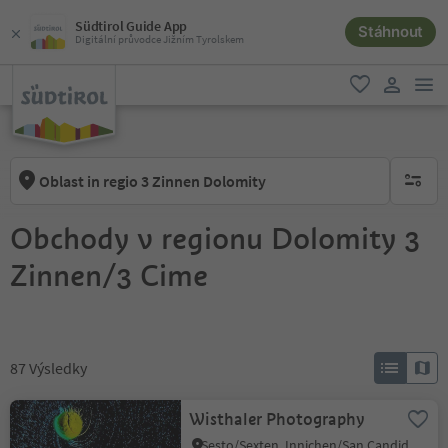
Südtirol Guide App
Stáhnout
Digitální průvodce Jižním Tyrolskem
odk
oblíbené
uživatel
Oblast in regio 3 Zinnen Dolomity
brak ak
Obchody v regionu Dolomity 3
Zinnen/3 Cime
87
Výsledky
Wisthaler Photography
Sesto/Sexten, Innichen/San Candido, Dolomites Region 3 Zinnen