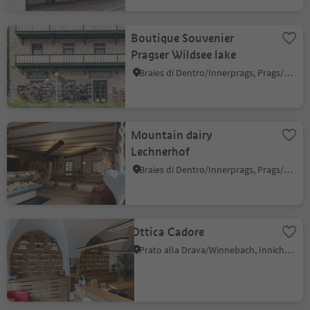
Boutique Souvenier
Pragser Wildsee lake
Braies di Dentro/Innerprags, Prags/Braies, Dolomites Region 3 Zinnen
Mountain dairy
Lechnerhof
Braies di Dentro/Innerprags, Prags/Braies, Dolomites Region 3 Zinnen
Ottica Cadore
Prato alla Drava/Winnebach, Innichen/San Candido, Dolomites Region 3 Zinnen