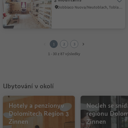
Dobbiaco Nuova/Neutoblach, Toblach/Dobbiaco, Dolomites Region 3 Zinnen
1
2
1
2
3
3
1 - 30 z 87 výsledky
Ubytování v okolí
Hotely a penzionyv
Nocleh se sníd
Dolomitech Region 3
regionu Dolom
Zinnen
Zinnen