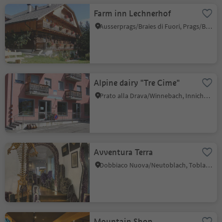
Farm inn Lechnerhof
Ausserprags/Braies di Fuori, Prags/Braies, Dolomites Region 3 Zinnen
Alpine dairy "Tre Cime"
Prato alla Drava/Winnebach, Innichen/San Candido, Dolomites Region 3 Zinnen
Avventura Terra
Dobbiaco Nuova/Neutoblach, Toblach/Dobbiaco, Dolomites Region 3 Zinnen
Mountain Shop