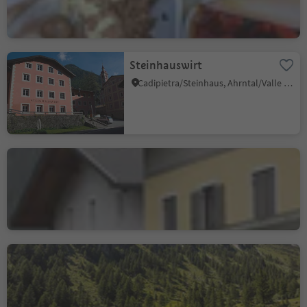
Steinhauswirt
Cadipietra/Steinhaus, Ahrntal/Valle Aurina, Ahrntal/Valle Aurina
Restaurant Daimer
Campo Tures/Sand in Taufers, Sand in Taufers/Campo Tures, Ahrntal/Valle Aurina
Wollbachalm hut
S. Giacomo/St. Jakob - Valle Aurina/Ahrntal, Ahrntal/Valle Aurina, Ahrntal/Valle Aurina