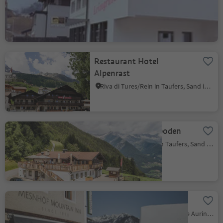
Jakob
S. Giacomo/St. Jakob - Valle Aurina/Ahrntal, Ahrntal/Valle Aurina, Ahrntal/Valle Aurina
Restaurant Hotel
Alpenrast
Riva di Tures/Rein in Taufers, Sand in Taufers/Campo Tures, Ahrntal/Valle Aurina
Mitte Hitte Speikboden
Campo Tures/Sand in Taufers, Sand in Taufers/Campo Tures, Ahrntal/Valle Aurina
Mesnhöf Mountain Inn
Riobianco/Weissenbach - Valle Aurina/Ahrntal, Ahrntal/Valle Aurina, Ahrntal/Valle Aurina