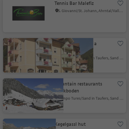
Tennis Bar Malefiz
S. Giovanni/St. Johann, Ahrntal/Valle Aurina, Ahrntal/Valle Aurina
Restaurant Pizzeria
Rosmarin
Campo Tures/Sand in Taufers, Sand in Taufers/Campo Tures, Ahrntal/Valle Aurina
Mountain restaurants
Speikboden
Campo Tures/Sand in Taufers, Sand in Taufers/Campo Tures, Ahrntal/Valle Aurina
Kegelgassl hut