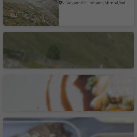
S. Giovanni/St. Johann, Ahrntal/Valle Aurina, Ahrntal/Valle Aurina
Jausenstation
Knuttenalm
Riva di Tures/Rein in Taufers, Sand in Taufers/Campo Tures, Ahrntal/Valle Aurina
Restaurant Arcana im
Naturhotel Moosmair
Acereto/Ahornach, Sand in Taufers/Campo Tures, Ahrntal/Valle Aurina
Café Treffpunkt
Molini di Tures/Mühlen in Taufers, Sand in Taufers/Campo Tures, Ahrntal/Valle Aurina