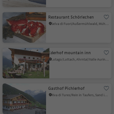
Restaurant Schörlechen
Selva di Fuori/Außermühlwald, Mühlwald/Selva dei Molini, Ahrntal/Valle Aurina
Ederhof mountain inn
Lutago/Luttach, Ahrntal/Valle Aurina, Ahrntal/Valle Aurina
Gasthof Pichlerhof
Riva di Tures/Rein in Taufers, Sand in Taufers/Campo Tures, Ahrntal/Valle Aurina