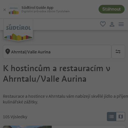
Südtirol Guide App
Stáhnout
Digitální průvodce Jižním Tyrolskem
odk
oblíbené
uživatel
Ahrntal/Valle Aurina
brak ak
K hostincům a restauracím v
Ahrntalu/Valle Aurina
Restaurace a hostince v Ahrntalu vám nabízejí skvělé jídlo a příj
kulinářské zážitky.
105
Výsledky