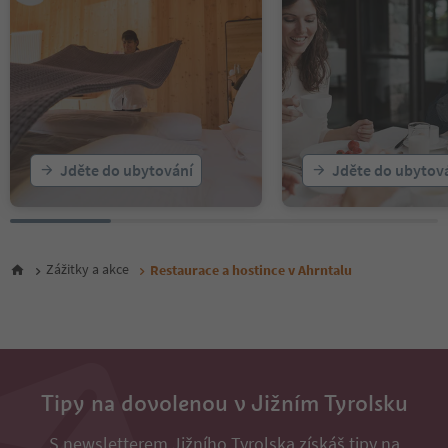
Jděte do ubytování
Jděte do ubytov
Zážitky a akce
Restaurace a hostince v Ahrntalu
Tipy na dovolenou v Jižním Tyrolsku
S newsletterem Jižního Tyrolska získáš tipy na