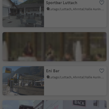
Sportbar Luttach
Lutago/Luttach, Ahrntal/Valle Aurina, Ahrntal/Valle Aurina
Thara SeeLounge
Caminata di Tures/Kematen, Sand in Taufers/Campo Tures, Ahrntal/Valle Aurina
Eni Bar
Lutago/Luttach, Ahrntal/Valle Aurina, Ahrntal/Valle Aurina
Leimgruber Cafè Bäck St.