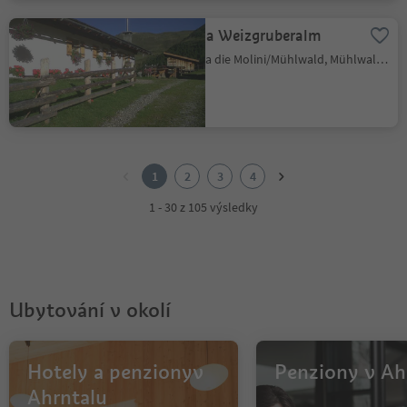
Malga Weizgruberalm
Selva die Molini/Mühlwald, Mühlwald/Selva dei Molini, Ahrntal/Valle Aurina
1
2
1
2
3
4
3
4
1 - 30 z 105 výsledky
Ubytování v okolí
Hotely a penzionyv
Penziony v Ah
Ahrntalu