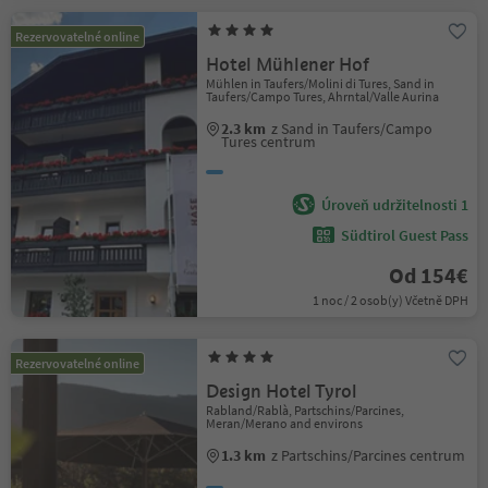
Rezervovatelné online
Hotel Mühlener Hof
Mühlen in Taufers/Molini di Tures, Sand in
Taufers/Campo Tures, Ahrntal/Valle Aurina
2.3 km
z Sand in Taufers/Campo
Tures centrum
Úroveň udržitelnosti 1
Südtirol Guest Pass
Od 154€
1 noc / 2 osob(y) Včetně DPH
Rezervovatelné online
Design Hotel Tyrol
Rabland/Rablà, Partschins/Parcines,
Meran/Merano and environs
1.3 km
z Partschins/Parcines centrum