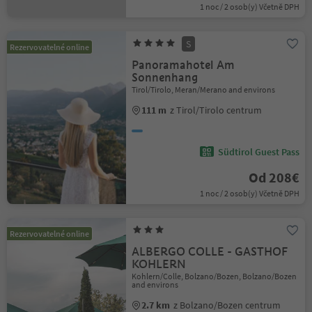
1 noc / 2 osob(y) Včetně DPH
S
Rezervovatelné online
Panoramahotel Am
Sonnenhang
Tirol/Tirolo, Meran/Merano and environs
111 m
z Tirol/Tirolo centrum
Südtirol Guest Pass
Od 208€
1 noc / 2 osob(y) Včetně DPH
Rezervovatelné online
ALBERGO COLLE - GASTHOF
KOHLERN
Kohlern/Colle, Bolzano/Bozen, Bolzano/Bozen
and environs
2.7 km
z Bolzano/Bozen centrum