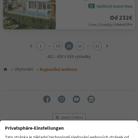
Südtirol Guest Pass
Od 232€
1 noc / 2 osob(y) Včetně DPH
1
2
...
...
1
14
15
16
21
3
4
421 - 450 z 629 výsledky
5
6
Ubytování
Regionální wellness
7
8
9
10
11
12
13
14
Jazyk: Čeština
15
16
17
FAQ
Kontaktujte nás
Tisk
MICE