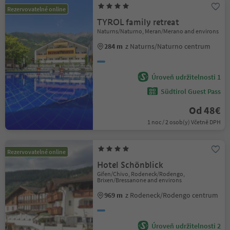
Rezervovatelné online
TYROL family retreat
Naturns/Naturno, Meran/Merano and environs
284 m
z Naturns/Naturno centrum
Úroveň udržitelnosti 1
Südtirol Guest Pass
Od 48€
1 noc / 2 osob(y) Včetně DPH
Rezervovatelné online
Hotel Schönblick
Gifen/Chivo, Rodeneck/Rodengo,
Brixen/Bressanone and environs
969 m
z Rodeneck/Rodengo centrum
Úroveň udržitelnosti 2