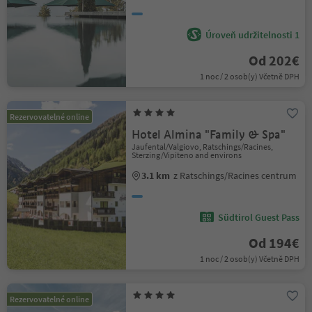
Úroveň udržitelnosti 1
Od 202€
1 noc / 2 osob(y) Včetně DPH
Rezervovatelné online
Hotel Almina "Family & Spa"
Jaufental/Valgiovo, Ratschings/Racines,
Sterzing/Vipiteno and environs
3.1 km
z Ratschings/Racines centrum
Südtirol Guest Pass
Od 194€
1 noc / 2 osob(y) Včetně DPH
Rezervovatelné online