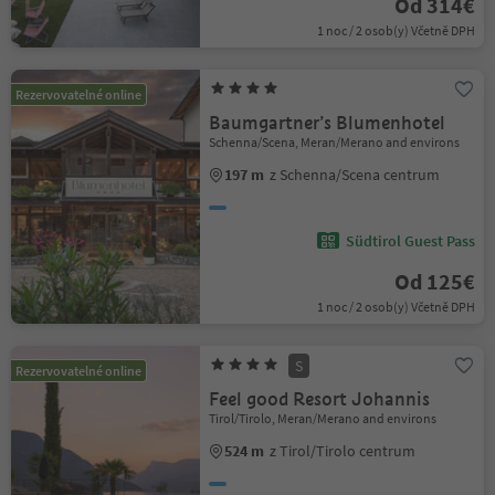
Od 314€
1 noc / 2 osob(y) Včetně DPH
Rezervovatelné online
Baumgartner’s Blumenhotel
Schenna/Scena, Meran/Merano and environs
197 m
z Schenna/Scena centrum
Südtirol Guest Pass
Od 125€
1 noc / 2 osob(y) Včetně DPH
S
Rezervovatelné online
Feel good Resort Johannis
Tirol/Tirolo, Meran/Merano and environs
524 m
z Tirol/Tirolo centrum