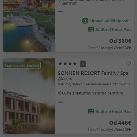
centrum
Úroveň udržitelnosti 3
Südtirol Guest Pass
Od 360€
1 noc / 2 osob(y) Včetně DPH
S
Rezervovatelné online
SONNEN RESORT Family/ Spa
/Aktiv
Naturns/Naturno, Meran/Merano and environs
66 m
z Naturns/Naturno centrum
Südtirol Guest Pass
Od 446€
1 noc / 2 osob(y) Včetně DPH