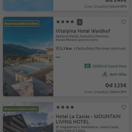
1 noc / 2 osob(y) Včetně DPH
S
Rezervovatelné online
Vitalpina Hotel Waldhof
Rabland/Rablà, Partschins/Parcines,
Meran/Merano and environs
1.3 km
z Partschins/Parcines centrum
Südtirol Guest Pass
Bett+Bike
Od 125€
1 noc / 2 osob(y) Včetně DPH
Rezervovatelné online
Hotel La Casies - MOUNTAIN
LIVING HOTEL
St. Magdalena/S. Maddalena - Gsies/Casies,
Gsies/Valle di Casies,