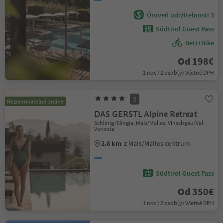
Úroveň udržitelnosti 3
Südtirol Guest Pass
Bett+Bike
Od 198€
1 noc / 2 osob(y) Včetně DPH
S
Rezervovatelné online
DAS GERSTL Alpine Retreat
Schlinig/Slingia, Mals/Malles, Vinschgau/Val
Venosta
2.8 km
z Mals/Malles centrum
Südtirol Guest Pass
Od 350€
1 noc / 2 osob(y) Včetně DPH