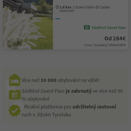
2.8 km
z Gsies/Valle di Casies
centrum
Südtirol Guest Pass
Od 284€
1 noc / 2 osob(y) Včetně DPH
Více než
10 000
ubytování na výběr
Südtirol Guest Pass
je zahrnutý
ve více než 90
% ubytování
Oficiální platforma pro
udržitelný cestovní
ruch v Jižním Tyrolsku