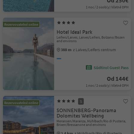
Od 250€
1 noc / 2 osob(y) Včetně DPH
Rezervovatelné online
Hotel Ideal Park
Leifers/Laives, Laives/Leifers, Bolzano/Bozen
and environs
388 m
z Laives/Leifers centrum
Südtirol Guest Pass
Od 144€
1 noc / 2 osob(y) Včetně DPH
S
Rezervovatelné online
SONNENBERG-Panorama
Dolomites Wellbeing
Meransen/Maranza, Mühlbach/Rio di Pusteria,
Brixen/Bressanone and environs
2.4 km
z Mühlbach/Rio di Pusteria