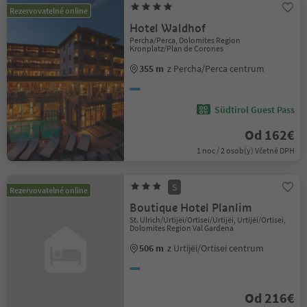
Rezervovatelné online
Hotel Waldhof
Percha/Perca, Dolomites Region
Kronplatz/Plan de Corones
355 m
z Percha/Perca centrum
Südtirol Guest Pass
Od 162€
1 noc / 2 osob(y) Včetně DPH
S
Rezervovatelné online
Boutique Hotel Planlim
St. Ulrich/Urtijëi/Ortisei/Urtijëi, Urtijëi/Ortisei,
Dolomites Region Val Gardena
506 m
z Urtijëi/Ortisei centrum
Od 216€