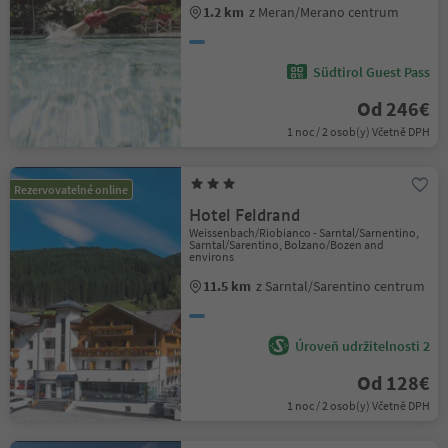
1.2 km
z Meran/Merano centrum
Südtirol Guest Pass
Od 246€
1 noc / 2 osob(y) Včetně DPH
Rezervovatelné online
Hotel Feldrand
Weissenbach/Riobianco - Sarntal/Sarnentino,
Sarntal/Sarentino, Bolzano/Bozen and
environs
11.5 km
z Sarntal/Sarentino centrum
Úroveň udržitelnosti 2
Od 128€
1 noc / 2 osob(y) Včetně DPH