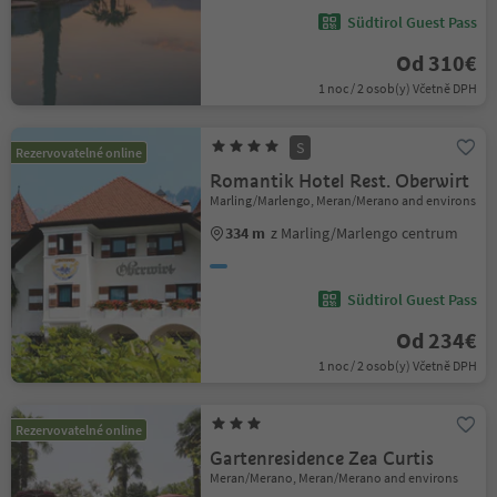
Südtirol Guest Pass
Od 310€
1 noc / 2 osob(y) Včetně DPH
S
Rezervovatelné online
Romantik Hotel Rest. Oberwirt
Marling/Marlengo, Meran/Merano and environs
334 m
z Marling/Marlengo centrum
Südtirol Guest Pass
Od 234€
1 noc / 2 osob(y) Včetně DPH
Rezervovatelné online
Gartenresidence Zea Curtis
Meran/Merano, Meran/Merano and environs