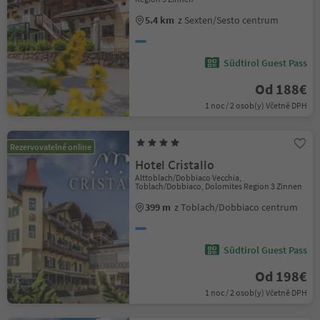
5.4 km
z Sexten/Sesto centrum
Südtirol Guest Pass
Od 188€
1 noc / 2 osob(y) Včetně DPH
Rezervovatelné online
Hotel Cristallo
Alttoblach/Dobbiaco Vecchia,
Toblach/Dobbiaco, Dolomites Region 3 Zinnen
399 m
z Toblach/Dobbiaco centrum
Südtirol Guest Pass
Od 198€
1 noc / 2 osob(y) Včetně DPH