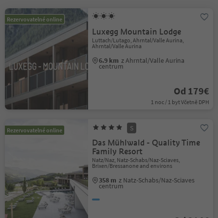
Rezervovatelné online
Luxegg Mountain Lodge
Luttach/Lutago, Ahrntal/Valle Aurina,
Ahrntal/Valle Aurina
6.9 km
z Ahrntal/Valle Aurina
centrum
Od 179€
1 noc / 1 byt Včetně DPH
S
Rezervovatelné online
Das Mühlwald - Quality Time
Family Resort
Natz/Naz, Natz-Schabs/Naz-Sciaves,
Brixen/Bressanone and environs
358 m
z Natz-Schabs/Naz-Sciaves
centrum