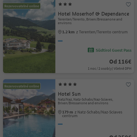
Rezervovatelné online
Hotel Moserhof & Dependance
Terenten/Terento, Brixen/Bressanone and
environs
1.2 km
z Terenten/Terento centrum
Südtirol Guest Pass
Od 116€
1 noc / 2 osob(y) Včetně DPH
Rezervovatelné online
Hotel Sun
Natz/Naz, Natz-Schabs/Naz-Sciaves,
Brixen/Bressanone and environs
179 m
z Natz-Schabs/Naz-Sciaves
centrum