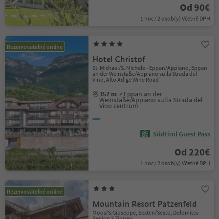
Od 90€
1 noc / 2 osob(y) Včetně DPH
Rezervovatelné online
Hotel Christof
St. Michael/S. Michele - Eppan/Appiano, Eppan
an der Weinstaße/Appiano sulla Strada del
Vino, Alto Adige Wine Road
357 m
z Eppan an der
Weinstaße/Appiano sulla Strada del
Vino centrum
Südtirol Guest Pass
Od 220€
1 noc / 2 osob(y) Včetně DPH
Rezervovatelné online
Mountain Resort Patzenfeld
Moos/S.Giuseppe, Sexten/Sesto, Dolomites
Region 3 Zinnen