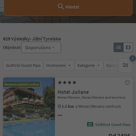
Hledat
629
Výsledky
- Jižní Tyrolsko
Doporučeno
Objednat:
1
Südtirol Guest Pass
Hodnocení
Kategorie
Zpracovává
1 aktywn
Rezervovatelné online
Hotel Juliane
Meran/Merano, Meran/Merano and environs
1.5 km
z Meran/Merano centrum
Südtirol Guest Pass
Od 240€