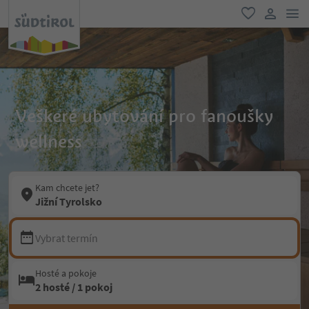
odk
oblíbené
uživatel
Veškeré ubytování pro fanoušky
wellness
Kam chcete jet?
Jižní Tyrolsko
Vybrat termín
Hosté a pokoje
2 hosté / 1 pokoj