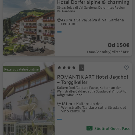
Hotel Dorfer alpine & charming
Sëlva/Selva di Val Gardena, Dolomites Region
Val Gardena
423 m
z Sëlva/Selva di Val Gardena
centrum
Od 150€
1 noc / 2 osob(y) Včetně DPH
S
Rezervovatelné online
ROMANTIK ART Hotel Jagdhof
– Torgglkeller
Kaltern Dorf/Caldaro Paese, Kaltern an der
Weinstraße/Caldaro sulla Strada del Vino, Alto
Adige Wine Road
181 m
z Kaltern an der
Weinstraße/Caldaro sulla Strada del
Vino centrum
Südtirol Guest Pass