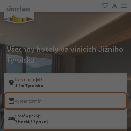
odk
oblíbené
uživatel
Všechny hotely ve vinicích Jižního
Tyrolska
Kam chcete jet?
Jižní Tyrolsko
Vybrat termín
Hosté a pokoje
2 hosté / 1 pokoj