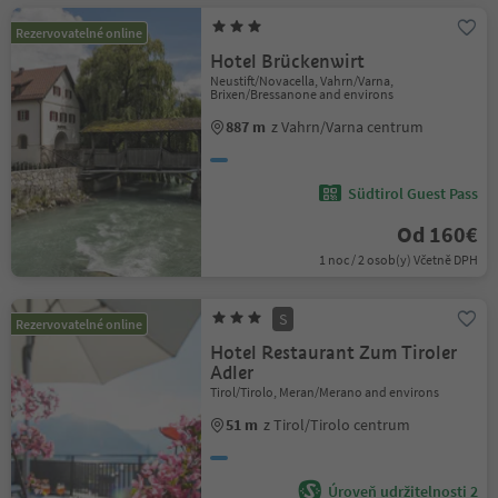
Rezervovatelné online
Hotel Brückenwirt
Neustift/Novacella, Vahrn/Varna,
Brixen/Bressanone and environs
887 m
z Vahrn/Varna centrum
Südtirol Guest Pass
Od 160€
1 noc / 2 osob(y) Včetně DPH
S
Rezervovatelné online
Hotel Restaurant Zum Tiroler
Adler
Tirol/Tirolo, Meran/Merano and environs
51 m
z Tirol/Tirolo centrum
Úroveň udržitelnosti 2