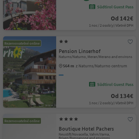
Südtirol Guest Pass
Od 142€
1 noc / 2 osob(y) Včetně DPH
Rezervovatelné online
Pension Linserhof
Naturns/Naturno, Meran/Merano and environs
564 m
z Naturns/Naturno centrum
Südtirol Guest Pass
Od 134€
1 noc / 2 osob(y) Včetně DPH
Rezervovatelné online
Boutique Hotel Pachers
Neustift/Novacella, Vahrn/Varna,
Brixen/Bressanone and environs