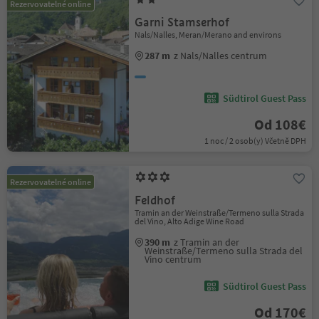
Rezervovatelné online
Garni Stamserhof
Nals/Nalles, Meran/Merano and environs
287 m
z Nals/Nalles centrum
Südtirol Guest Pass
Od 108€
1 noc / 2 osob(y) Včetně DPH
Rezervovatelné online
Feldhof
Tramin an der Weinstraße/Termeno sulla Strada
del Vino, Alto Adige Wine Road
390 m
z Tramin an der
Weinstraße/Termeno sulla Strada del
Vino centrum
Südtirol Guest Pass
Od 170€