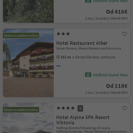
Südtirol Guest Pass
Od 416€
1 noc / 2 osob(y) Včetně DPH
Rezervovatelné online
Hotel Restaurant Alber
Vöran/Verano, Meran/Merano and environs
315 m
z Vöran/Verano centrum
Südtirol Guest Pass
Od 118€
1 noc / 2 osob(y) Včetně DPH
S
Rezervovatelné online
Hotel Alpine SPA Resort
Viktoria
Hafling Oberdorf/Avelengo di sopra,
Hafling/Avelengo, Meran/Merano and environs