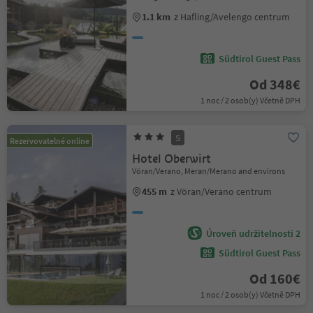
1.1 km
z Hafling/Avelengo centrum
Südtirol Guest Pass
Od 348€
1 noc / 2 osob(y) Včetně DPH
S
Rezervovatelné online
Hotel Oberwirt
Vöran/Verano, Meran/Merano and environs
455 m
z Vöran/Verano centrum
Úroveň udržitelnosti 2
Südtirol Guest Pass
Od 160€
1 noc / 2 osob(y) Včetně DPH