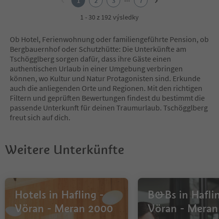
1
2
3
7
3
4
1 - 30 z 192 výsledky
5
6
Ob Hotel, Ferienwohnung oder familiengeführte Pension, ob
7
Bergbauernhof oder Schutzhütte: Die Unterkünfte am
Tschögglberg sorgen dafür, dass ihre Gäste einen
authentischen Urlaub in einer Umgebung verbringen
können, wo Kultur und Natur Protagonisten sind. Erkunde
auch die anliegenden Orte und Regionen. Mit den richtigen
Filtern und geprüften Bewertungen findest du bestimmt die
passende Unterkunft für deinen Traumurlaub. Tschögglberg
freut sich auf dich.
Weitere Unterkünfte
Hotels in Hafling -
B&Bs in Haflin
Vöran - Meran 2000
Vöran - Meran