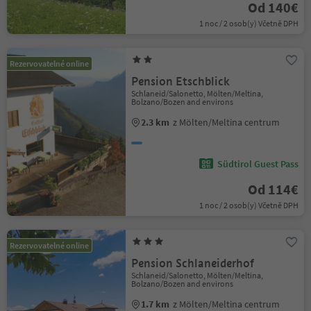
Od 140€
1 noc / 2 osob(y) Včetně DPH
Rezervovatelné online
Pension Etschblick
Schlaneid/Salonetto, Mölten/Meltina,
Bolzano/Bozen and environs
2.3 km
z Mölten/Meltina centrum
Südtirol Guest Pass
Od 114€
1 noc / 2 osob(y) Včetně DPH
Rezervovatelné online
Pension Schlaneiderhof
Schlaneid/Salonetto, Mölten/Meltina,
Bolzano/Bozen and environs
1.7 km
z Mölten/Meltina centrum