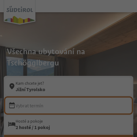
Všechna ubytování na
Tschögglbergu
Kam chcete jet?
Jižní Tyrolsko
Vybrat termín
Hosté a pokoje
2 hosté / 1 pokoj