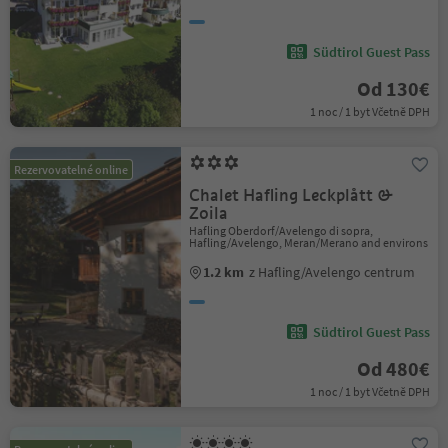
Südtirol Guest Pass
Od 130€
1 noc / 1 byt Včetně DPH
Rezervovatelné online
Chalet Hafling Leckplått &
Zoila
Hafling Oberdorf/Avelengo di sopra,
Hafling/Avelengo, Meran/Merano and environs
1.2 km
z Hafling/Avelengo centrum
Südtirol Guest Pass
Od 480€
1 noc / 1 byt Včetně DPH