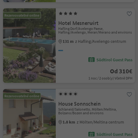
Rezervovatelné online
Hotel Mesnerwirt
Hafling Dorf/Avelengo Paese,
Hafling/Avelengo, Meran/Merano and environs
131 m
z Hafling/Avelengo centrum
Südtirol Guest Pass
Od 310€
1 noc / 2 osob(y) Včetně DPH
Rezervovatelné online
House Sonnschein
Schlaneid/Salonetto, Mölten/Meltina,
Bolzano/Bozen and environs
1.8 km
z Mölten/Meltina centrum
Südtirol Guest Pass