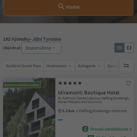
Hledat
192
Výsledky
- Jižní Tyrolsko
Doporučeno
Objednat:
Südtirol Guest Pass
Hodnocení
Kategorie
Zpracovává
brak ak
Rezervovatelné online
Miramonti Boutique Hotel
St. Kathrein/Santa Caterina, Hafling/Avelengo,
Meran/Merano and environs
1.3 km
z Hafling/Avelengo centrum
Úroveň udržitelnosti 3