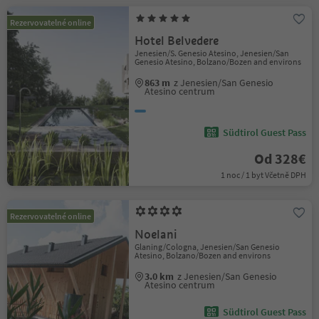
Rezervovatelné online
Hotel Belvedere
Jenesien/S. Genesio Atesino, Jenesien/San
Genesio Atesino, Bolzano/Bozen and environs
863 m
z Jenesien/San Genesio
Atesino centrum
Südtirol Guest Pass
Od 328€
1 noc / 1 byt Včetně DPH
Rezervovatelné online
Noelani
Glaning/Cologna, Jenesien/San Genesio
Atesino, Bolzano/Bozen and environs
3.0 km
z Jenesien/San Genesio
Atesino centrum
Südtirol Guest Pass