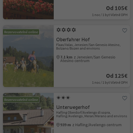
Od 105€
1 noc / 1 byt Včetně DPH
Rezervovatelné online
Oberfahrer Hof
Flaas/Valas, Jenesien/San Genesio Atesino,
Bolzano/Bozen and environs
7.1 km
z Jenesien/San Genesio
Atesino centrum
Od 125€
1 noc / 1 byt Včetně DPH
Rezervovatelné online
Unterwegerhof
Hafling Oberdorf/Avelengo di sopra,
Hafling/Avelengo, Meran/Merano and environs
939 m
z Hafling/Avelengo centrum