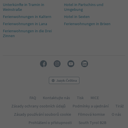
Unterkünfte in Tramin in
Hotel in Partschins und
Weinstraße
Umgebung
Ferienwohnungen in Kaltern
Hotel in Sexten
Ferienwohnungen in Lana
Ferienwohnungen in Brixen
Ferienwohnungen in die Drei
Zinnen
Jazyk: Čeština
FAQ
Kontaktujte nás
Tisk
MICE
Zásady ochrany osobních údajů
Podmínky a ujednání
Tiráž
Zásady používání souborů cookie
Filmová komise
O nás
Prohlášení o přístupnosti
South Tyrol B2B