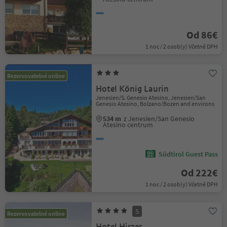
Od 86€
1 noc / 2 osob(y) Včetně DPH
Rezervovatelné online
Hotel König Laurin
Jenesien/S. Genesio Atesino, Jenesien/San
Genesio Atesino, Bolzano/Bozen and environs
534 m
z Jenesien/San Genesio
Atesino centrum
Südtirol Guest Pass
Od 222€
1 noc / 2 osob(y) Včetně DPH
S
Rezervovatelné online
Hotel Hirzer