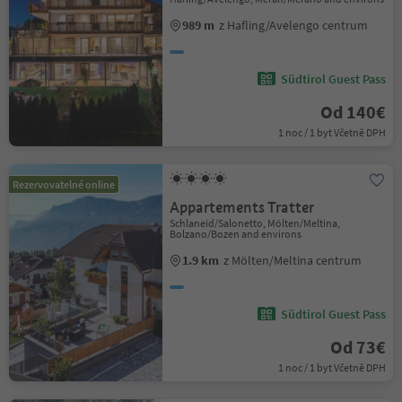
989 m
z Hafling/Avelengo centrum
Südtirol Guest Pass
Od 140€
1 noc / 1 byt Včetně DPH
Rezervovatelné online
Appartements Tratter
Schlaneid/Salonetto, Mölten/Meltina,
Bolzano/Bozen and environs
1.9 km
z Mölten/Meltina centrum
Südtirol Guest Pass
Od 73€
1 noc / 1 byt Včetně DPH