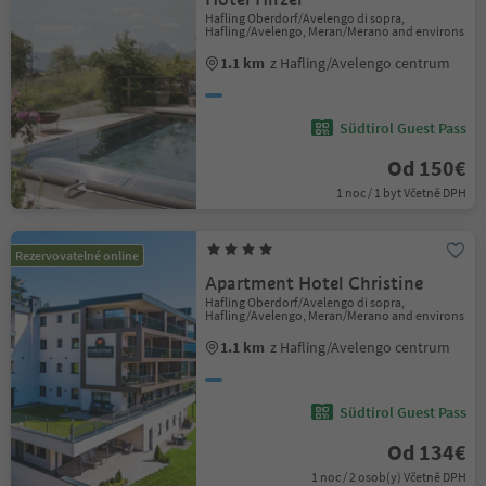
Hafling Oberdorf/Avelengo di sopra,
Hafling/Avelengo, Meran/Merano and environs
1.1 km
z Hafling/Avelengo centrum
Südtirol Guest Pass
Od 150€
1 noc / 1 byt Včetně DPH
Rezervovatelné online
Apartment Hotel Christine
Hafling Oberdorf/Avelengo di sopra,
Hafling/Avelengo, Meran/Merano and environs
1.1 km
z Hafling/Avelengo centrum
Südtirol Guest Pass
Od 134€
1 noc / 2 osob(y) Včetně DPH