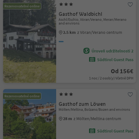
Rezervovatelné online
Gasthof Waldbichl
Aschl/Eschio, Vöran/Verano, Meran/Merano
and environs
2.5 km
z Vöran/Verano centrum
Úroveň udržitelnosti 2
Südtirol Guest Pass
Od 156€
1 noc / 2 osob(y) Včetně DPH
Rezervovatelné online
Gasthof zum Löwen
Mölten/Meltina, Bolzano/Bozen and environs
28 m
z Mölten/Meltina centrum
Südtirol Guest Pass