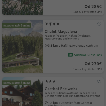
Od 285€
1 noc / 1 byt Včetně DPH
Rezervovatelné online
Chalet Magdalena
Falzeben/Falzeben, Hafling/Avelengo,
Meran/Merano and environs
3.1 km
z Hafling/Avelengo centrum
Südtirol Guest Pass
Od 220€
1 noc / 1 byt Včetně DPH
Rezervovatelné online
Gasthof Edelweiss
Jenesien/S. Genesio Atesino, Jenesien/San
Genesio Atesino, Bolzano/Bozen and environs
1.8 km
z Jenesien/San Genesio
Atesino centrum