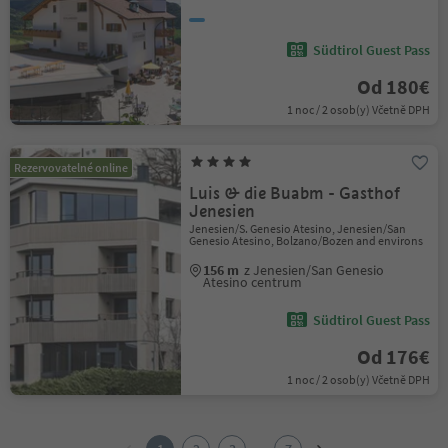
Südtirol Guest Pass
Od 180€
1 noc / 2 osob(y) Včetně DPH
Rezervovatelné online
Luis & die Buabm - Gasthof
Jenesien
Jenesien/S. Genesio Atesino, Jenesien/San
Genesio Atesino, Bolzano/Bozen and environs
156 m
z Jenesien/San Genesio
Atesino centrum
Südtirol Guest Pass
Od 176€
1 noc / 2 osob(y) Včetně DPH
1
2
...