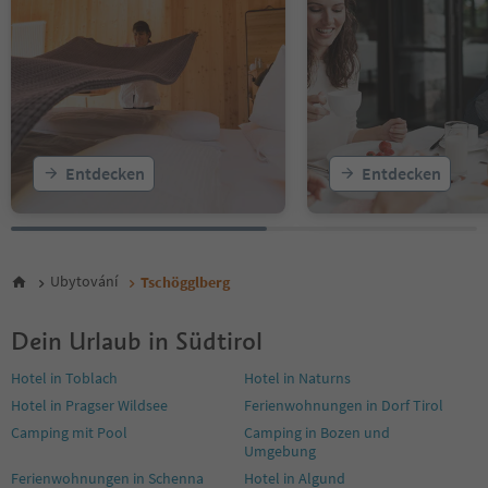
Entdecken
Entdecken
Ubytování
Tschögglberg
Dein Urlaub in Südtirol
Hotel in Toblach
Hotel in Naturns
Hotel in Pragser Wildsee
Ferienwohnungen in Dorf Tirol
Camping mit Pool
Camping in Bozen und
Umgebung
Ferienwohnungen in Schenna
Hotel in Algund