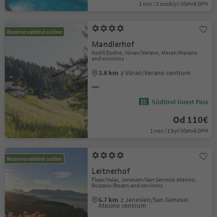
1 noc / 2 osob(y) Včetně DPH
Rezervovatelné online
Mandlerhof
Aschl/Eschio, Vöran/Verano, Meran/Merano
and environs
2.8 km
z Vöran/Verano centrum
Südtirol Guest Pass
Od 110€
1 noc / 1 byt Včetně DPH
Rezervovatelné online
Leitnerhof
Flaas/Valas, Jenesien/San Genesio Atesino,
Bolzano/Bozen and environs
6.7 km
z Jenesien/San Genesio
Atesino centrum