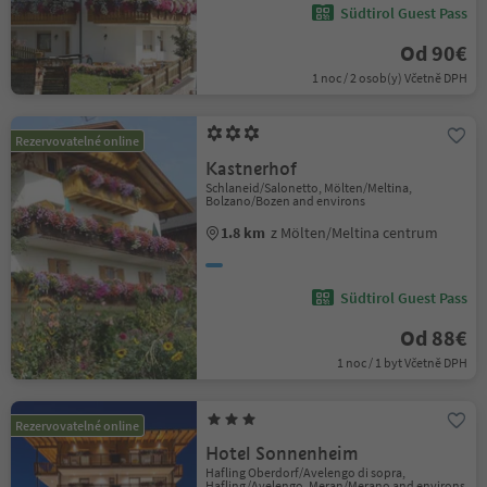
Südtirol Guest Pass
Od 90€
1 noc / 2 osob(y) Včetně DPH
Rezervovatelné online
Kastnerhof
Schlaneid/Salonetto, Mölten/Meltina,
Bolzano/Bozen and environs
1.8 km
z Mölten/Meltina centrum
Südtirol Guest Pass
Od 88€
1 noc / 1 byt Včetně DPH
Rezervovatelné online
Hotel Sonnenheim
Hafling Oberdorf/Avelengo di sopra,
Hafling/Avelengo, Meran/Merano and environs