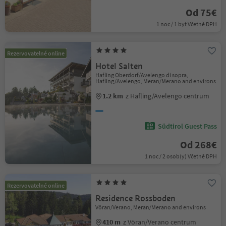
Od 75€
1 noc / 1 byt Včetně DPH
Rezervovatelné online
Hotel Salten
Hafling Oberdorf/Avelengo di sopra,
Hafling/Avelengo, Meran/Merano and environs
1.2 km
z Hafling/Avelengo centrum
Südtirol Guest Pass
Od 268€
1 noc / 2 osob(y) Včetně DPH
Rezervovatelné online
Residence Rossboden
Vöran/Verano, Meran/Merano and environs
410 m
z Vöran/Verano centrum