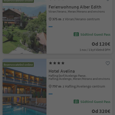
Rezervovatelné online
Ferienwohnung Alber Edith
Vöran/Verano, Meran/Merano and environs
375 m
z Vöran/Verano centrum
Südtirol Guest Pass
Od 120€
1 noc / 1 byt Včetně DPH
Rezervovatelné online
Hotel Avelina
Hafling Dorf/Avelengo Paese,
Hafling/Avelengo, Meran/Merano and environs
797 m
z Hafling/Avelengo centrum
Südtirol Guest Pass
Od 320€