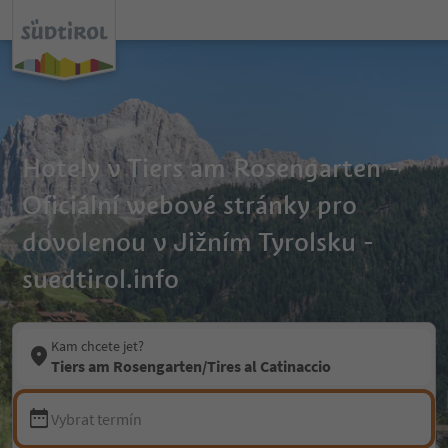
Hotely v Tiers am Rosengarten -
Oficiální webové stránky pro
dovolenou v Jižním Tyrolsku -
suedtirol.info
Kam chcete jet?
Tiers am Rosengarten/Tires al Catinaccio
Vybrat termín