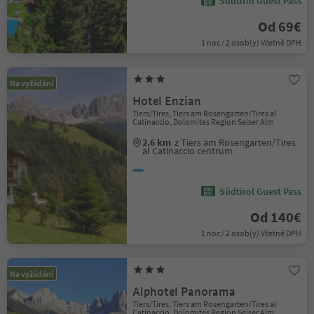
Südtirol Guest Pass
Od 69€
1 noc / 2 osob(y) Včetně DPH
Na vyžádání
Hotel Enzian
Tiers/Tires, Tiers am Rosengarten/Tires al
Catinaccio, Dolomites Region Seiser Alm
2.6 km
z Tiers am Rosengarten/Tires
al Catinaccio centrum
Südtirol Guest Pass
Od 140€
1 noc / 2 osob(y) Včetně DPH
Na vyžádání
Alphotel Panorama
Tiers/Tires, Tiers am Rosengarten/Tires al
Catinaccio, Dolomites Region Seiser Alm