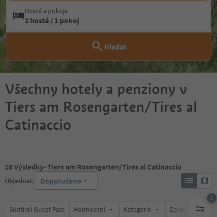
Hosté a pokoje
2 hosté / 1 pokoj
Hledat
Všechny hotely a penziony v
Tiers am Rosengarten/Tires al
Catinaccio
16
Výsledky
- Tiers am Rosengarten/Tires al Catinaccio
Doporučeno
Objednat:
1
Südtirol Guest Pass
Hodnocení
Kategorie
Zpracovává
1 aktywn