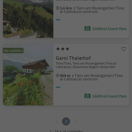
2.6 km
z Tiers am Rosengarten/Tires
al Catinaccio centrum
Südtirol Guest Pass
Na vyžádání
Garni Thalerhof
Tiers/Tires, Tiers am Rosengarten/Tires al
Catinaccio, Dolomites Region Seiser Alm
464 m
z Tiers am Rosengarten/Tires
al Catinaccio centrum
Südtirol Guest Pass
1
1
1 - 16 z 16 výsledky