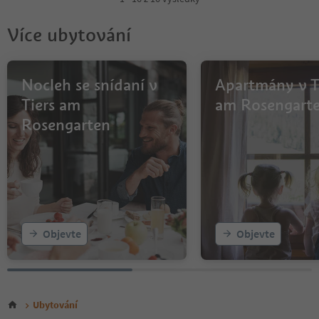
Více ubytování
Nocleh se snídaní v
Apartmány v T
Tiers am
am Rosengart
Rosengarten
Objevte
Objevte
Ubytování