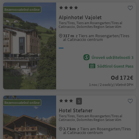
Rezervovatelné online
Alpinhotel Vajolet
Tiers/Tires, Tiers am Rosengarten/Tires al
Catinaccio, Dolomites Region Seiser Alm
317 m
z Tiers am Rosengarten/Tires
al Catinaccio centrum
Úroveň udržitelnosti 3
Südtirol Guest Pass
Od 172€
1 noc / 2 osob(y) Včetně DPH
S
Rezervovatelné online
Hotel Stefaner
Tiers/Tires, Tiers am Rosengarten/Tires al
Catinaccio, Dolomites Region Seiser Alm
2.7 km
z Tiers am Rosengarten/Tires
al Catinaccio centrum