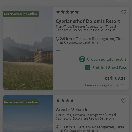
Rezervovatelné online
Cyprianerhof Dolomit Resort
Tiers/Tires, Tiers am Rosengarten/Tires al
Catinaccio, Dolomites Region Seiser Alm
2.9 km
z Tiers am Rosengarten/Tires
al Catinaccio centrum
Úroveň udržitelnosti 3
Südtirol Guest Pass
Od 324€
1 noc / 2 osob(y) Včetně DPH
Rezervovatelné online
Ansitz Velseck
Tiers/Tires, Tiers am Rosengarten/Tires al
Catinaccio, Dolomites Region Seiser Alm
1.3 km
z Tiers am Rosengarten/Tires
al Catinaccio centrum