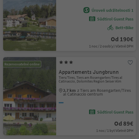
Úroveň udržitelnosti 1
Südtirol Guest Pass
Bett+Bike
Od 190€
1 noc / 2 osob(y) Včetně DPH
Rezervovatelné online
Appartements Jungbrunn
Tiers/Tires, Tiers am Rosengarten/Tires al
Catinaccio, Dolomites Region Seiser Alm
2.7 km
z Tiers am Rosengarten/Tires
al Catinaccio centrum
Südtirol Guest Pass
Od 89€
1 noc / 1 byt Včetně DPH