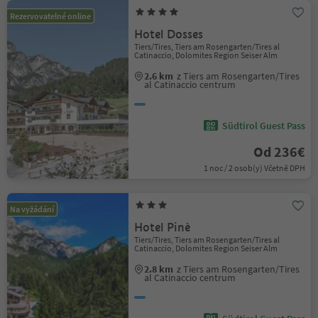
Rezervovatelné online
Hotel Dosses
Tiers/Tires, Tiers am Rosengarten/Tires al
Catinaccio, Dolomites Region Seiser Alm
2.6 km
z Tiers am Rosengarten/Tires
al Catinaccio centrum
Südtirol Guest Pass
Od 236€
1 noc / 2 osob(y) Včetně DPH
Na vyžádání
Hotel Pinè
Tiers/Tires, Tiers am Rosengarten/Tires al
Catinaccio, Dolomites Region Seiser Alm
2.8 km
z Tiers am Rosengarten/Tires
al Catinaccio centrum