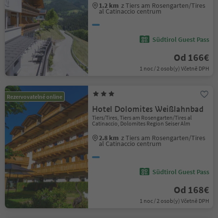
1.2 km
z Tiers am Rosengarten/Tires
al Catinaccio centrum
Südtirol Guest Pass
Od 166€
1 noc / 2 osob(y) Včetně DPH
Rezervovatelné online
Hotel Dolomites Weißlahnbad
Tiers/Tires, Tiers am Rosengarten/Tires al
Catinaccio, Dolomites Region Seiser Alm
2.8 km
z Tiers am Rosengarten/Tires
al Catinaccio centrum
Südtirol Guest Pass
Od 168€
1 noc / 2 osob(y) Včetně DPH