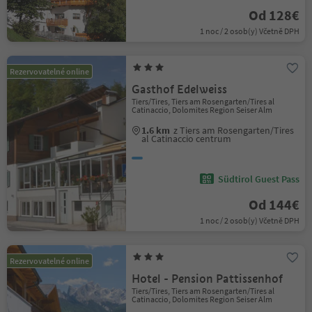
Od 128€
1 noc / 2 osob(y) Včetně DPH
Rezervovatelné online
Gasthof Edelweiss
Tiers/Tires, Tiers am Rosengarten/Tires al
Catinaccio, Dolomites Region Seiser Alm
1.6 km
z Tiers am Rosengarten/Tires
al Catinaccio centrum
Südtirol Guest Pass
Od 144€
1 noc / 2 osob(y) Včetně DPH
Rezervovatelné online
Hotel - Pension Pattissenhof
Tiers/Tires, Tiers am Rosengarten/Tires al
Catinaccio, Dolomites Region Seiser Alm