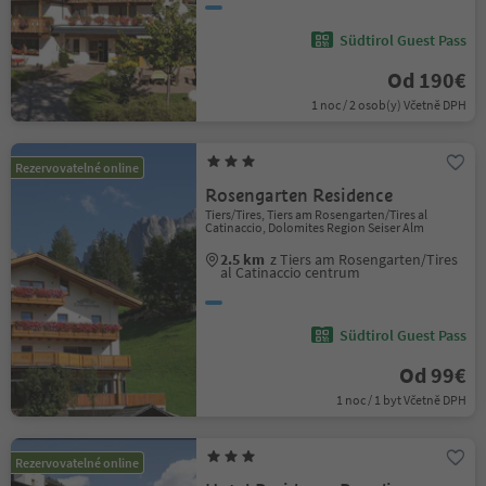
Südtirol Guest Pass
Od 190€
1 noc / 2 osob(y) Včetně DPH
Rezervovatelné online
Rosengarten Residence
Tiers/Tires, Tiers am Rosengarten/Tires al
Catinaccio, Dolomites Region Seiser Alm
2.5 km
z Tiers am Rosengarten/Tires
al Catinaccio centrum
Südtirol Guest Pass
Od 99€
1 noc / 1 byt Včetně DPH
Rezervovatelné online