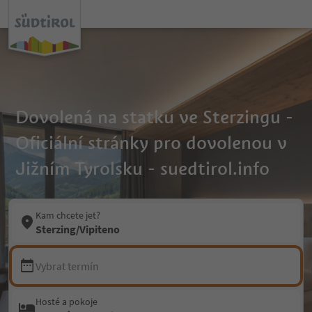
Dovolená na statku ve Sterzingu -
Oficiální stránky pro dovolenou v
Jižním Tyrolsku - suedtirol.info
Kam chcete jet?
Sterzing/Vipiteno
Vybrat termín
Hosté a pokoje