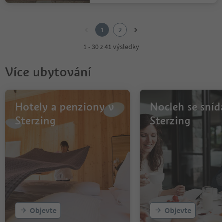
1
2
1
2
1 - 30 z 41 výsledky
Více ubytování
Hotely a penziony v
Nocleh se sníd
Sterzing
Sterzing
Objevte
Objevte