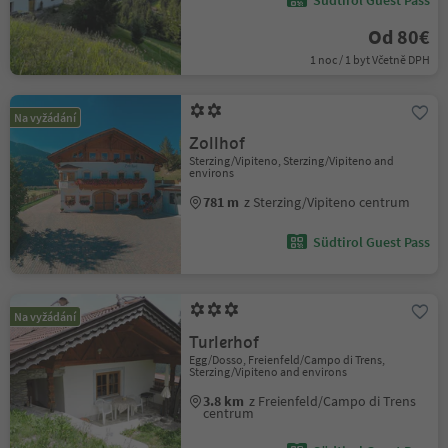
Südtirol Guest Pass
Od 80€
1 noc / 1 byt Včetně DPH
Na vyžádání
Zollhof
Sterzing/Vipiteno, Sterzing/Vipiteno and
environs
781 m
z Sterzing/Vipiteno centrum
Südtirol Guest Pass
Na vyžádání
Turlerhof
Egg/Dosso, Freienfeld/Campo di Trens,
Sterzing/Vipiteno and environs
3.8 km
z Freienfeld/Campo di Trens
centrum