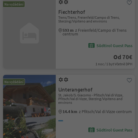
Na vyžádání
Fiechterhof
Trens/Trens, Freienfeld/Campo di Trens,
Sterzing/Vipiteno and environs
593 m
z Freienfeld/Campo di Trens
centrum
Südtirol Guest Pass
Od 70€
1 noc / 1 byt Včetně DPH
Na vyžádání
Unterangerhof
St. Jakob/S. Giacomo - Pfitsch/Val di Vizze,
Pfitsch/Val di Vizze, Sterzing/Vipiteno and
environs
14.4 km
z Pfitsch/Val di Vizze centrum
Südtirol Guest Pass