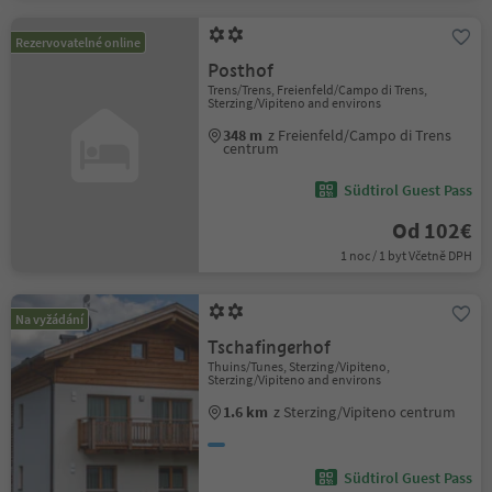
Rezervovatelné online
Posthof
Trens/Trens, Freienfeld/Campo di Trens,
Sterzing/Vipiteno and environs
348 m
z Freienfeld/Campo di Trens
centrum
Südtirol Guest Pass
Od 102€
1 noc / 1 byt Včetně DPH
Na vyžádání
Tschafingerhof
Thuins/Tunes, Sterzing/Vipiteno,
Sterzing/Vipiteno and environs
1.6 km
z Sterzing/Vipiteno centrum
Südtirol Guest Pass