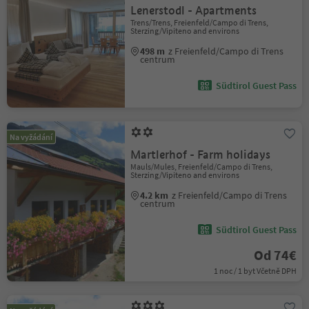
Lenerstodl - Apartments
Trens/Trens, Freienfeld/Campo di Trens,
Sterzing/Vipiteno and environs
498 m
z Freienfeld/Campo di Trens
centrum
Südtirol Guest Pass
Na vyžádání
Martlerhof - Farm holidays
Mauls/Mules, Freienfeld/Campo di Trens,
Sterzing/Vipiteno and environs
4.2 km
z Freienfeld/Campo di Trens
centrum
Südtirol Guest Pass
Od 74€
1 noc / 1 byt Včetně DPH