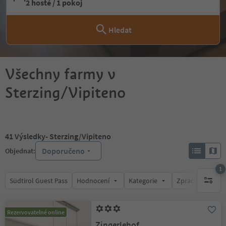
2 hosté / 1 pokoj
Hledat
Všechny farmy v
Sterzing/Vipiteno
41
Výsledky
- Sterzing/Vipiteno
Doporučeno
Objednat:
1
Südtirol Guest Pass
Hodnocení
Kategorie
Zpracovává
1 aktywn
Rezervovatelné online
Zingerlehof