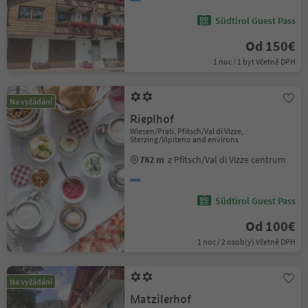
Südtirol Guest Pass
Od 150€
1 noc / 1 byt Včetně DPH
Na vyžádání
Rieplhof
Wiesen/Prati, Pfitsch/Val di Vizze,
Sterzing/Vipiteno and environs
782 m
z Pfitsch/Val di Vizze centrum
Südtirol Guest Pass
Od 100€
1 noc / 2 osob(y) Včetně DPH
Na vyžádání
Matzilerhof