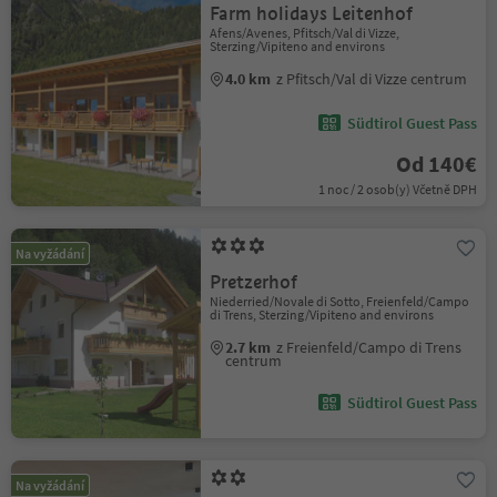
Farm holidays Leitenhof
Afens/Avenes, Pfitsch/Val di Vizze,
Sterzing/Vipiteno and environs
4.0 km
z Pfitsch/Val di Vizze centrum
Südtirol Guest Pass
Od 140€
1 noc / 2 osob(y) Včetně DPH
Na vyžádání
Pretzerhof
Niederried/Novale di Sotto, Freienfeld/Campo
di Trens, Sterzing/Vipiteno and environs
2.7 km
z Freienfeld/Campo di Trens
centrum
Südtirol Guest Pass
Na vyžádání