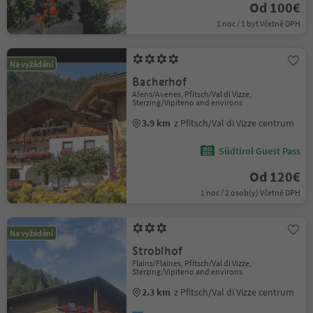
Od 100€
1 noc / 1 byt Včetně DPH
Na vyžádání
Bacherhof
Afens/Avenes, Pfitsch/Val di Vizze,
Sterzing/Vipiteno and environs
3.9 km
z Pfitsch/Val di Vizze centrum
Südtirol Guest Pass
Od 120€
1 noc / 2 osob(y) Včetně DPH
Na vyžádání
Stroblhof
Flains/Flaines, Pfitsch/Val di Vizze,
Sterzing/Vipiteno and environs
2.3 km
z Pfitsch/Val di Vizze centrum