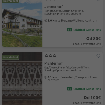
Na vyžádání
Jennerhof
Tschöfs/Ceves, Sterzing/Vipiteno,
Sterzing/Vipiteno and environs
3.0 km
z Sterzing/Vipiteno centrum
Südtirol Guest Pass
Od 80€
1 noc / 1 byt Včetně DPH
Na vyžádání
Pichlerhof
Egg/Dosso, Freienfeld/Campo di Trens,
Sterzing/Vipiteno and environs
4.1 km
z Freienfeld/Campo di Trens
centrum
Südtirol Guest Pass
Od 100€
1 noc / 1 byt Včetně DPH