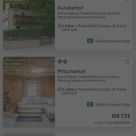
Na vyžádání
Kundlerhof
Stilfes/Stilves, Freienfeld/Campo di Trens,
Sterzing/Vipiteno and environs
1.4 km
z Freienfeld/Campo di Trens
centrum
Südtirol Guest Pass
Na vyžádání
Pfitscherhof
Flans/Flanes, Freienfeld/Campo di Trens,
Sterzing/Vipiteno and environs
3.2 km
z Freienfeld/Campo di Trens
centrum
Südtirol Guest Pass
Od 72€
1 noc / 1 byt Včetně DPH