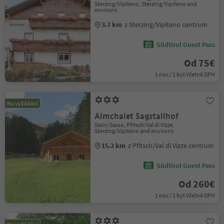
Sterzing/Vipiteno, Sterzing/Vipiteno and
environs
3.7 km
z Sterzing/Vipiteno centrum
Südtirol Guest Pass
Od 75€
1 noc / 1 byt Včetně DPH
Na vyžádání
Almchalet Sagstallhof
Stein/Sasso, Pfitsch/Val di Vizze,
Sterzing/Vipiteno and environs
15.2 km
z Pfitsch/Val di Vizze centrum
Südtirol Guest Pass
Od 260€
1 noc / 1 byt Včetně DPH