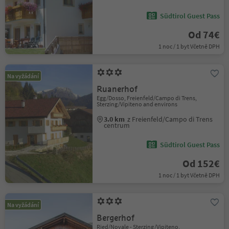
Südtirol Guest Pass
Od 74€
1 noc / 1 byt Včetně DPH
Na vyžádání
Ruanerhof
Egg/Dosso, Freienfeld/Campo di Trens,
Sterzing/Vipiteno and environs
3.0 km
z Freienfeld/Campo di Trens
centrum
Südtirol Guest Pass
Od 152€
1 noc / 1 byt Včetně DPH
Na vyžádání
Bergerhof
Ried/Novale - Sterzing/Vipiteno,