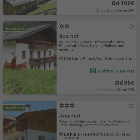
Od 100€
1 noc / 1 byt Včetně DPH
Na vyžádání
Boarhof
St. Jakob/S. Giacomo - Pfitsch/Val di Vizze,
Pfitsch/Val di Vizze, Sterzing/Vipiteno and
environs
12.5 km
z Pfitsch/Val di Vizze centrum
Südtirol Guest Pass
Od 95€
1 noc / 1 byt Včetně DPH
Na vyžádání
Jagerhof
Valgenäun/Valgenauna, Freienfeld/Campo di
Trens, Sterzing/Vipiteno and environs
1.8 km
z Freienfeld/Campo di Trens
centrum