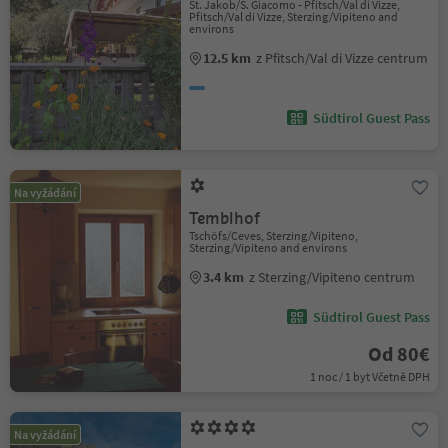
St. Jakob/S. Giacomo - Pfitsch/Val di Vizze,
Pfitsch/Val di Vizze, Sterzing/Vipiteno and
environs
12.5 km
z Pfitsch/Val di Vizze centrum
Südtirol Guest Pass
Na vyžádání
Temblhof
Tschöfs/Ceves, Sterzing/Vipiteno,
Sterzing/Vipiteno and environs
3.4 km
z Sterzing/Vipiteno centrum
Südtirol Guest Pass
Od 80€
1 noc / 1 byt Včetně DPH
Na vyžádání