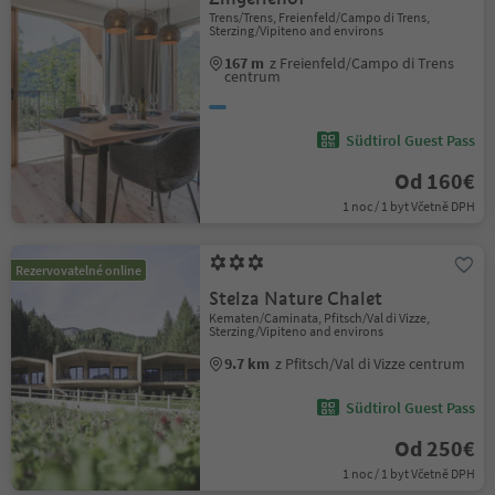
Trens/Trens, Freienfeld/Campo di Trens,
Sterzing/Vipiteno and environs
167 m
z Freienfeld/Campo di Trens
centrum
Südtirol Guest Pass
Od 160€
1 noc / 1 byt Včetně DPH
Rezervovatelné online
Stelza Nature Chalet
Kematen/Caminata, Pfitsch/Val di Vizze,
Sterzing/Vipiteno and environs
9.7 km
z Pfitsch/Val di Vizze centrum
Südtirol Guest Pass
Od 250€
1 noc / 1 byt Včetně DPH