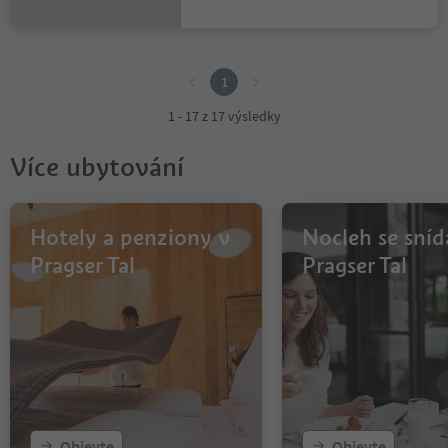
1
1
1 - 17 z 17 výsledky
Více ubytování
Hotely a penziony v
Nocleh se sníd
Pragser Tal
Pragser Tal
Objevte
Objevte