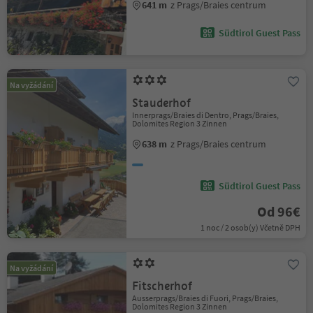
641 m
z Prags/Braies centrum
Südtirol Guest Pass
Na vyžádání
Stauderhof
Innerprags/Braies di Dentro, Prags/Braies,
Dolomites Region 3 Zinnen
638 m
z Prags/Braies centrum
Südtirol Guest Pass
Od 96€
1 noc / 2 osob(y) Včetně DPH
Na vyžádání
Fitscherhof
Ausserprags/Braies di Fuori, Prags/Braies,
Dolomites Region 3 Zinnen