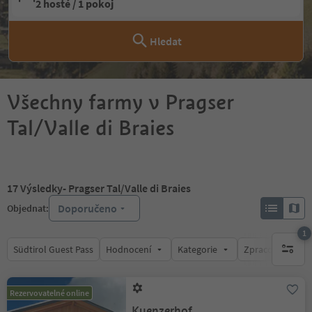
2 hosté / 1 pokoj
Hledat
Všechny farmy v Pragser
Tal/Valle di Braies
17
Výsledky
- Pragser Tal/Valle di Braies
Doporučeno
Objednat:
1
Südtirol Guest Pass
Hodnocení
Kategorie
Zpracovává
1 aktywn
Rezervovatelné online
Kuenzerhof