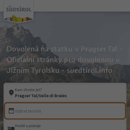
Dovolená na statku v Pragser Tal -
Oficiální stránky pro dovolenou v
Jižním Tyrolsku - suedtirol.info
Kam chcete jet?
Pragser Tal/Valle di Braies
Vybrat termín
Hosté a pokoje