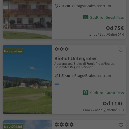
2.0 km
z Prags/Braies centrum
Südtirol Guest Pass
Od 75€
1 noc / 1 byt Včetně DPH
Na vyžádání
Biohof Untergröber
Ausserprags/Braies di Fuori, Prags/Braies,
Dolomites Region 3 Zinnen
1.5 km
z Prags/Braies centrum
Südtirol Guest Pass
Od 114€
1 noc / 2 osob(y) Včetně DPH
Na vyžádání