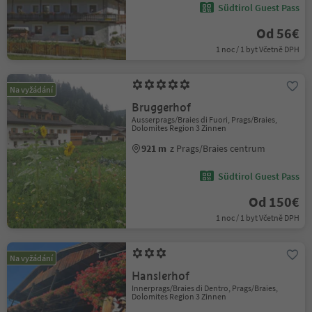
Südtirol Guest Pass
Od 56€
1 noc / 1 byt Včetně DPH
Na vyžádání
Bruggerhof
Ausserprags/Braies di Fuori, Prags/Braies,
Dolomites Region 3 Zinnen
921 m
z Prags/Braies centrum
Südtirol Guest Pass
Od 150€
1 noc / 1 byt Včetně DPH
Na vyžádání
Hanslerhof
Innerprags/Braies di Dentro, Prags/Braies,
Dolomites Region 3 Zinnen