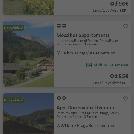
Od 96€
1 noc / 1 byt Včetně DPH
Na vyžádání
Mösslhof appartements
Innerprags/Braies di Dentro, Prags/Braies,
Dolomites Region 3 Zinnen
1.8 km
z Prags/Braies centrum
Südtirol Guest Pass
Od 85€
1 noc / 1 byt Včetně DPH
Na vyžádání
App. Durnwalder Reinhold
St. Veit/S. Vito - Prags/Braies, Prags/Braies,
Dolomites Region 3 Zinnen
2.1 km
z Prags/Braies centrum