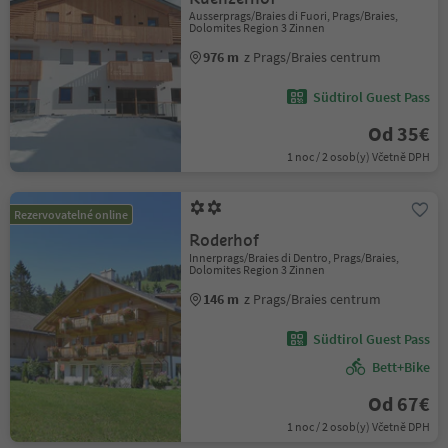
Ausserprags/Braies di Fuori, Prags/Braies,
Dolomites Region 3 Zinnen
976 m
z Prags/Braies centrum
Südtirol Guest Pass
Od 35€
1 noc / 2 osob(y) Včetně DPH
Rezervovatelné online
Roderhof
Innerprags/Braies di Dentro, Prags/Braies,
Dolomites Region 3 Zinnen
146 m
z Prags/Braies centrum
Südtirol Guest Pass
Bett+Bike
Od 67€
1 noc / 2 osob(y) Včetně DPH