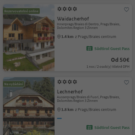
Rezervovatelné online
Waidacherhof
Innerprags/Braies di Dentro, Prags/Braies,
Dolomites Region 3 Zinnen
1.4 km
z Prags/Braies centrum
Südtirol Guest Pass
Od 50€
1 noc / 2 osob(y) Včetně DPH
Na vyžádání
Lechnerhof
Ausserprags/Braies di Fuori, Prags/Braies,
Dolomites Region 3 Zinnen
1.8 km
z Prags/Braies centrum
Südtirol Guest Pass