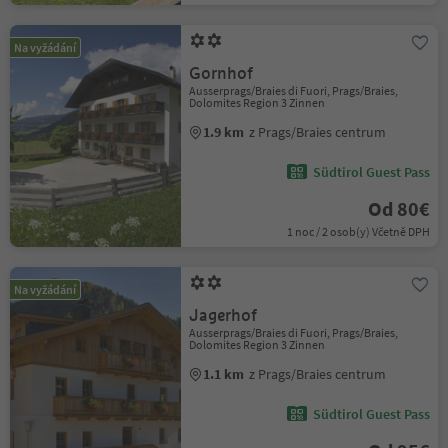
Na vyžádání
Gornhof
Ausserprags/Braies di Fuori, Prags/Braies,
Dolomites Region 3 Zinnen
1.9 km
z Prags/Braies centrum
Südtirol Guest Pass
Od 80€
1 noc / 2 osob(y) Včetně DPH
Na vyžádání
Jagerhof
Ausserprags/Braies di Fuori, Prags/Braies,
Dolomites Region 3 Zinnen
1.1 km
z Prags/Braies centrum
Südtirol Guest Pass