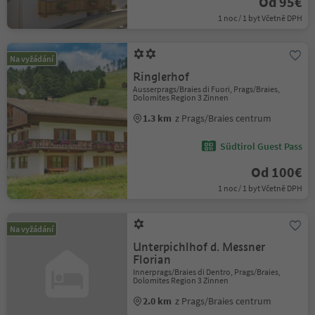
Od 95€
1 noc / 1 byt Včetně DPH
Na vyžádání
Ringlerhof
Ausserprags/Braies di Fuori, Prags/Braies,
Dolomites Region 3 Zinnen
1.3 km
z Prags/Braies centrum
Südtirol Guest Pass
Od 100€
1 noc / 1 byt Včetně DPH
Na vyžádání
Unterpichlhof d. Messner
Florian
Innerprags/Braies di Dentro, Prags/Braies,
Dolomites Region 3 Zinnen
2.0 km
z Prags/Braies centrum