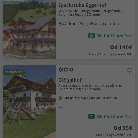
Speckstube Eggerhof
St. Veit/S. Vito - Prags/Braies, Prags/Braies,
Dolomites Region 3 Zinnen
2.1 km
z Prags/Braies centrum
Südtirol Guest Pass
Od 140€
1 noc / 2 osob(y) Včetně DPH
Na vyžádání
Glögglhof
Ausserprags/Braies di Fuori, Prags/Braies,
Dolomites Region 3 Zinnen
504 m
z Prags/Braies centrum
Südtirol Guest Pass
Od 95€
1 noc / 1 byt Včetně DPH