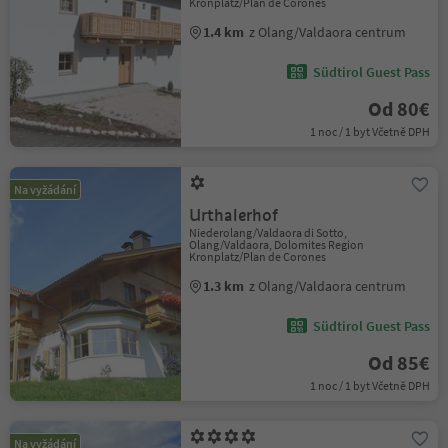
Kronplatz/Plan de Corones
1.4 km
z Olang/Valdaora centrum
Südtirol Guest Pass
Od 80€
1 noc / 1 byt Včetně DPH
Na vyžádání
Urthalerhof
Niederolang/Valdaora di Sotto,
Olang/Valdaora, Dolomites Region
Kronplatz/Plan de Corones
1.3 km
z Olang/Valdaora centrum
Südtirol Guest Pass
Od 85€
1 noc / 1 byt Včetně DPH
Na vyžádání