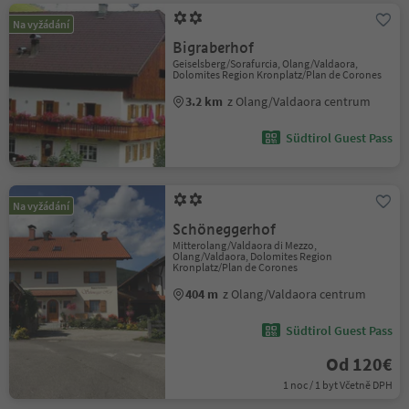
Na vyžádání
Bigraberhof
Geiselsberg/Sorafurcia, Olang/Valdaora,
Dolomites Region Kronplatz/Plan de Corones
3.2 km
z Olang/Valdaora centrum
Südtirol Guest Pass
Na vyžádání
Schöneggerhof
Mitterolang/Valdaora di Mezzo,
Olang/Valdaora, Dolomites Region
Kronplatz/Plan de Corones
404 m
z Olang/Valdaora centrum
Südtirol Guest Pass
Od 120€
1 noc / 1 byt Včetně DPH