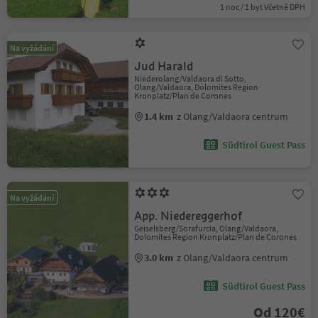
1 noc / 1 byt Včetně DPH
Na vyžádání
Jud Harald
Niederolang/Valdaora di Sotto,
Olang/Valdaora, Dolomites Region
Kronplatz/Plan de Corones
1.4 km
z Olang/Valdaora centrum
Südtirol Guest Pass
Na vyžádání
App. Niedereggerhof
Geiselsberg/Sorafurcia, Olang/Valdaora,
Dolomites Region Kronplatz/Plan de Corones
3.0 km
z Olang/Valdaora centrum
Südtirol Guest Pass
Od 120€