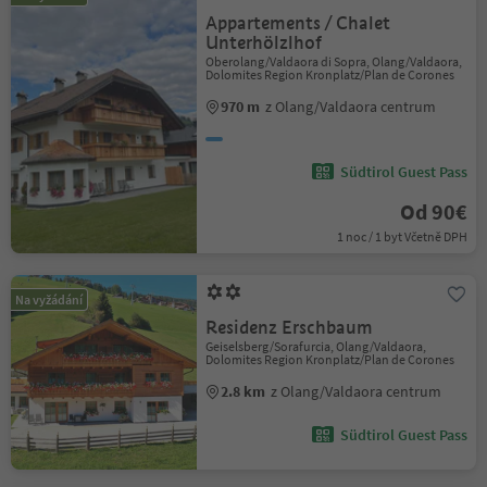
Appartements / Chalet
Unterhölzlhof
Oberolang/Valdaora di Sopra, Olang/Valdaora,
Dolomites Region Kronplatz/Plan de Corones
970 m
z Olang/Valdaora centrum
Südtirol Guest Pass
Od 90€
1 noc / 1 byt Včetně DPH
Na vyžádání
Residenz Erschbaum
Geiselsberg/Sorafurcia, Olang/Valdaora,
Dolomites Region Kronplatz/Plan de Corones
2.8 km
z Olang/Valdaora centrum
Südtirol Guest Pass