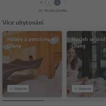
2
1
2
31 - 42 z 42 výsledky
Více ubytování
Hotely a penziony v
Nocleh se sníd
Olang
Olang
Objevte
Objevte