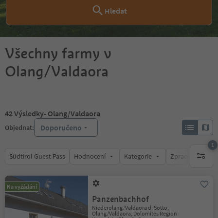
Hledat
Všechny farmy v
Olang/Valdaora
42
Výsledky
- Olang/Valdaora
Doporučeno
Objednat:
1
Südtirol Guest Pass
Hodnocení
Kategorie
Zpracovává
1 aktywn
Na vyžádání
Panzenbachhof
Niederolang/Valdaora di Sotto,
Olang/Valdaora, Dolomites Region