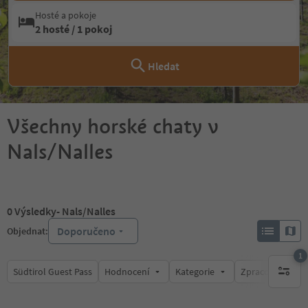
Hosté a pokoje
2 hosté / 1 pokoj
Hledat
Všechny horské chaty v
Nals/Nalles
0
Výsledky
- Nals/Nalles
Doporučeno
Objednat:
1
Südtirol Guest Pass
Hodnocení
Kategorie
Zpracovává
1 aktywn