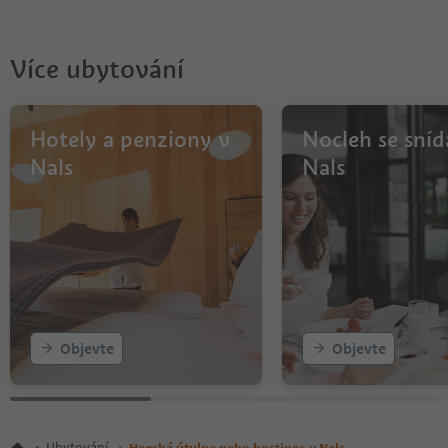
Více ubytování
Hotely a penziony v
Nocleh se sníd
Nals
Nals
Objevte
Objevte
Ubytování
Horská útulna nebo hostinec v Nals