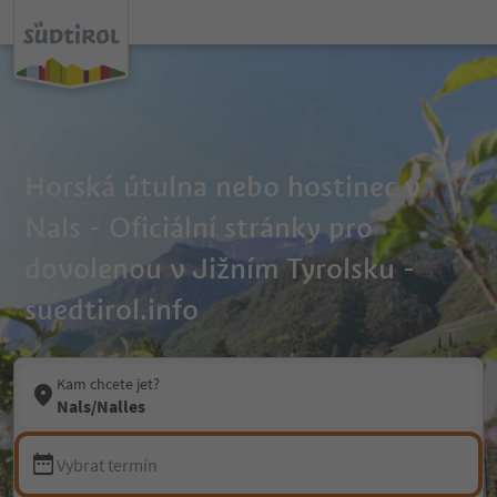
Horská útulna nebo hostinec v
Nals - Oficiální stránky pro
dovolenou v Jižním Tyrolsku -
suedtirol.info
Kam chcete jet?
Nals/Nalles
Vybrat termín