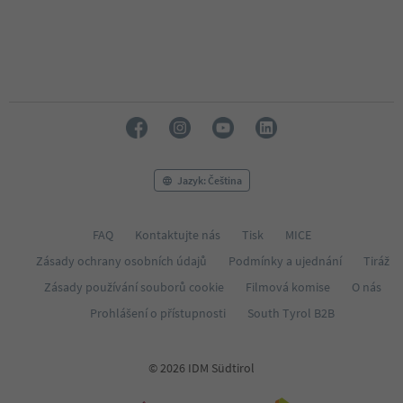
Jazyk: Čeština
FAQ
Kontaktujte nás
Tisk
MICE
Zásady ochrany osobních údajů
Podmínky a ujednání
Tiráž
Zásady používání souborů cookie
Filmová komise
O nás
Prohlášení o přístupnosti
South Tyrol B2B
© 2026 IDM Südtirol