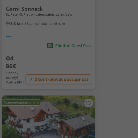
Garni Sonneck
St. Peter/S. Pietro - Lajen/Laion, Lajen/Laion,
3.6 km
z Lajen/Laion centrum
Südtirol Guest Pass
Od
86€
1 noc / 2
osob(y)
Zkontrolovat dostupnost
Včetně DPH
Rezervovatelné online