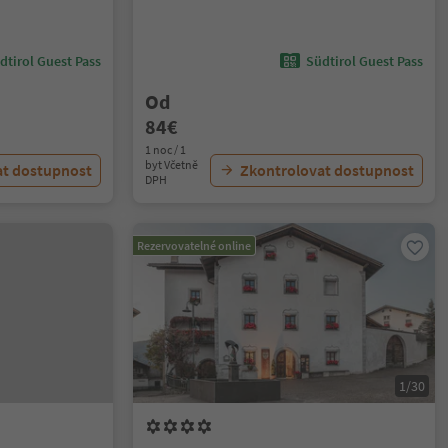
dtirol Guest Pass
Südtirol Guest Pass
Od
84€
1 noc / 1
byt Včetně
at dostupnost
Zkontrolovat dostupnost
DPH
Rezervovatelné online
1/30