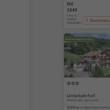
Od
164€
1 noc / 2
osob(y)
Zkontrolov
Včetně DPH
Rezervovatelné online
Unterkehrhof
Ried/Novale, Lajen/Laion,
879 m
z Lajen/Laion centr