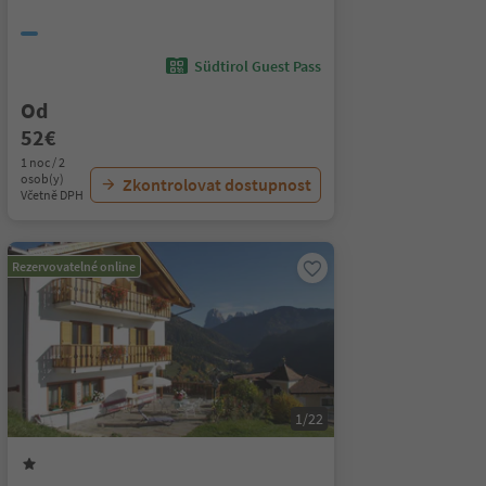
Südtirol Guest Pass
Od
52€
1 noc / 2
osob(y)
Zkontrolovat dostupnost
Včetně DPH
Rezervovatelné online
1/22