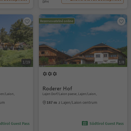
DPH
Rezervovatelné online
1/19
1/8
Roderer Hof
ajen/Laion,
Lajen Dorf/Laion paese, Lajen/Laion,
rum
187 m
z Lajen/Laion centrum
dtirol Guest Pass
Südtirol Guest Pass