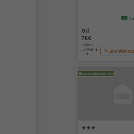
Sü
Od
78€
1 noc / 1
byt Včetně
Zkontrolov
DPH
Rezervovatelné online