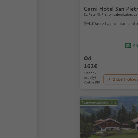
Garni Hotel San Piet
St. Peter/S. Pietro - Lajen/Laion, L
4.7 km
z Lajen/Laion cent
Sü
Od
162€
1 noc / 2
osob(y)
Zkontrolov
Včetně DPH
Rezervovatelné online