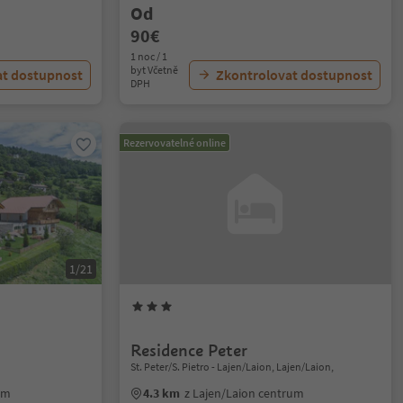
Od
90€
1 noc / 1
byt Včetně
at dostupnost
Zkontrolovat dostupnost
DPH
Rezervovatelné online
1/21
Residence Peter
St. Peter/S. Pietro - Lajen/Laion, Lajen/Laion,
um
4.3 km
z Lajen/Laion centrum