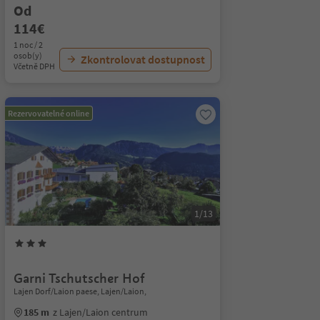
Od
114€
1 noc / 2
osob(y)
Zkontrolovat dostupnost
Včetně DPH
Rezervovatelné online
1/13
Garni Tschutscher Hof
Lajen Dorf/Laion paese, Lajen/Laion,
185 m
z Lajen/Laion centrum