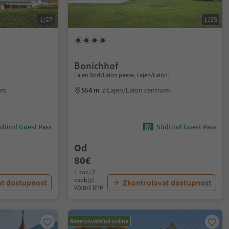
1/27
1/25
Bonichhof
Lajen Dorf/Laion paese, Lajen/Laion,
um
554 m
z Lajen/Laion centrum
dtirol Guest Pass
Südtirol Guest Pass
Od
80€
1 noc / 2
osob(y)
at dostupnost
Zkontrolovat dostupnost
Včetně DPH
Rezervovatelné online