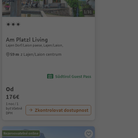
1/31
Am Platzl Living
Lajen Dorf/Laion paese, Lajen/Laion,
59 m
z Lajen/Laion centrum
Südtirol Guest Pass
Od
176€
1 noc / 1
byt Včetně
Zkontrolovat dostupnost
DPH
Rezervovatelné online