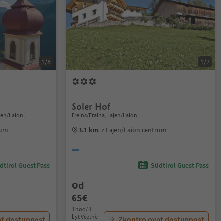
1/8
1/7
Soler Hof
ajen/Laion,
Freins/Fraina, Lajen/Laion,
rum
3.1 km
z Lajen/Laion centrum
dtirol Guest Pass
Südtirol Guest Pass
Od
65€
1 noc / 1
byt Včetně
at dostupnost
Zkontrolovat dostupnost