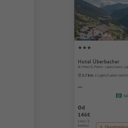
Hotel Überbacher
St. Peter/S. Pietro - Lajen/Laion, L
3.7 km
z Lajen/Laion cent
Sü
Od
146€
1 noc / 2
osob(y)
Zkontrolov