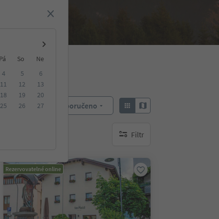
Pá
So
Ne
4
5
6
11
12
13
18
19
20
Doporučeno
25
26
27
Objednat:
Filtr
brak aktywnych filtrów
Rezervovatelné online