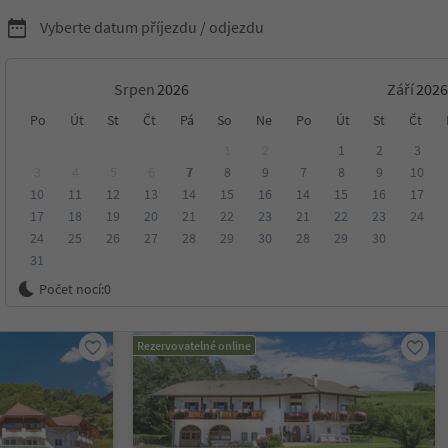
Vyberte datum příjezdu / odjezdu
Srpen
Září
ytování v Lajen/Laion
Po
Út
St
Čt
Pá
So
Ne
Po
Út
St
Čt
1
2
1
2
3
3
4
5
6
7
8
9
7
8
9
10
10
11
12
13
14
15
16
14
15
16
17
17
18
19
20
21
22
23
21
22
23
24
24
25
26
27
28
29
30
28
29
30
31
ení
Kategorie
Zpracovává
Udržitelné ubytování
Počet nocí:
0
Rezervovatelné online