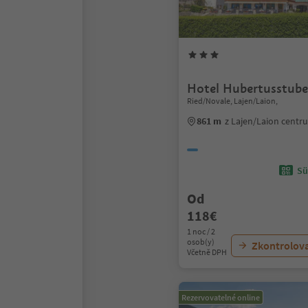
Hotel Hubertusstube
Ried/Novale, Lajen/Laion,
861 m
z Lajen/Laion centr
Sü
Od
118€
1 noc / 2
osob(y)
Zkontrolov
Včetně DPH
Rezervovatelné online