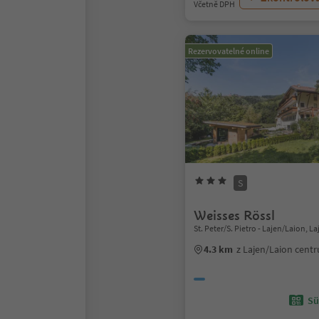
Včetně DPH
Rezervovatelné online
S
Weisses Rössl
St. Peter/S. Pietro - Lajen/Laion, L
4.3 km
z Lajen/Laion cent
Sü