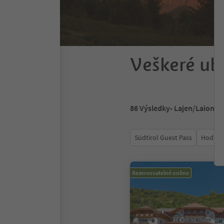
Veškeré ub
86
Výsledky
- Lajen/Laion
Südtirol Guest Pass
Hodnoc
Rezervovatelné online