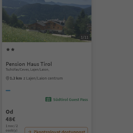
1/11
Pension Haus Tirol
Tschöfas/Ceves, Lajen/Laion,
1.2 km
z Lajen/Laion centrum
Südtirol Guest Pass
Od
48€
1 noc / 2
osob(y)
Zkontrolovat dostupnost