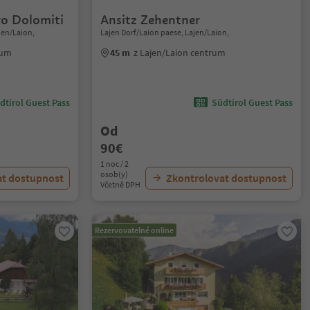
ro Dolomiti
Ansitz Zehentner
ajen/Laion,
Lajen Dorf/Laion paese, Lajen/Laion,
rum
45 m
z Lajen/Laion centrum
dtirol Guest Pass
Südtirol Guest Pass
Od
90€
1 noc / 2
osob(y)
at dostupnost
Zkontrolovat dostupnost
Včetně DPH
Rezervovatelné online