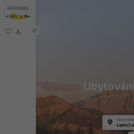
odkaz na menu
oblíbené
uživatelský odkaz
Ubytování 
Kam chcete 