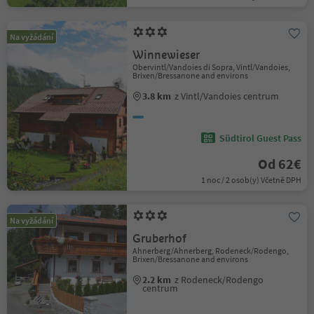
Na vyžádání
Winnewieser
Obervintl/Vandoies di Sopra, Vintl/Vandoies,
Brixen/Bressanone and environs
3.8 km
z Vintl/Vandoies centrum
Südtirol Guest Pass
Od 62€
1 noc / 2 osob(y) Včetně DPH
Na vyžádání
Gruberhof
Ahnerberg/Ahnerberg, Rodeneck/Rodengo,
Brixen/Bressanone and environs
2.2 km
z Rodeneck/Rodengo
centrum