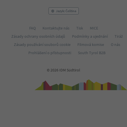
Jazyk: Čeština
FAQ
Kontaktujte nás
Tisk
MICE
Zásady ochrany osobních údajů
Podmínky a ujednání
Tiráž
Zásady používání souborů cookie
Filmová komise
O nás
Prohlášení o přístupnosti
South Tyrol B2B
© 2026 IDM Südtirol