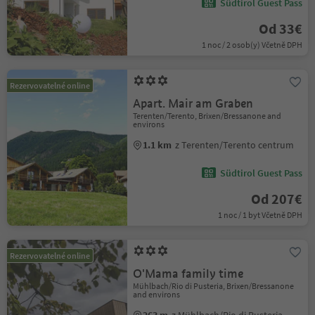
Südtirol Guest Pass
Od 33€
1 noc / 2 osob(y) Včetně DPH
Rezervovatelné online
Apart. Mair am Graben
Terenten/Terento, Brixen/Bressanone and
environs
1.1 km
z Terenten/Terento centrum
Südtirol Guest Pass
Od 207€
1 noc / 1 byt Včetně DPH
Rezervovatelné online
O'Mama family time
Mühlbach/Rio di Pusteria, Brixen/Bressanone
and environs