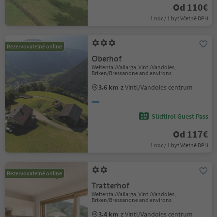
Od 110€
1 noc / 1 byt Včetně DPH
Rezervovatelné online
Oberhof
Weitental/Vallarga, Vintl/Vandoies,
Brixen/Bressanone and environs
3.6 km
z Vintl/Vandoies centrum
Südtirol Guest Pass
Od 117€
1 noc / 1 byt Včetně DPH
Rezervovatelné online
Tratterhof
Weitental/Vallarga, Vintl/Vandoies,
Brixen/Bressanone and environs
3.4 km
z Vintl/Vandoies centrum