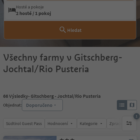
Hosté a pokoje
2 hosté / 1 pokoj
Hledat
Všechny farmy v Gitschberg-
Jochtal/Rio Pusteria
66
Výsledky
- Gitschberg - Jochtal/Rio Pusteria
Doporučeno
Objednat:
1
Südtirol Guest Pass
Hodnocení
Kategorie
Zpracovává
1 aktywn