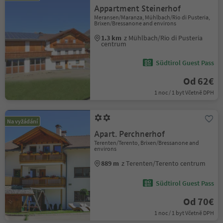
Appartment Steinerhof
Meransen/Maranza, Mühlbach/Rio di Pusteria,
Brixen/Bressanone and environs
1.3 km
z Mühlbach/Rio di Pusteria
centrum
Südtirol Guest Pass
Od 62€
1 noc / 1 byt Včetně DPH
Na vyžádání
Apart. Perchnerhof
Terenten/Terento, Brixen/Bressanone and
environs
889 m
z Terenten/Terento centrum
Südtirol Guest Pass
Od 70€
1 noc / 1 byt Včetně DPH