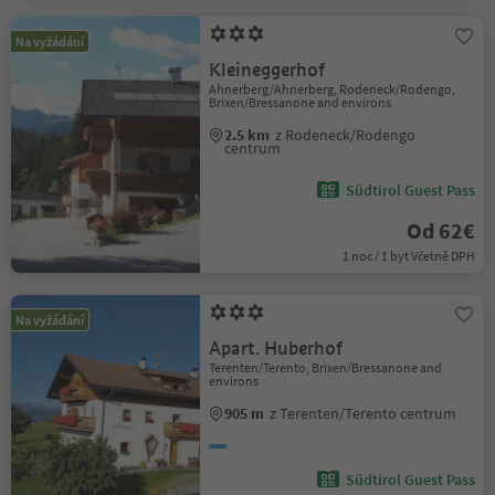
Na vyžádání
Kleineggerhof
Ahnerberg/Ahnerberg, Rodeneck/Rodengo,
Brixen/Bressanone and environs
2.5 km
z Rodeneck/Rodengo
centrum
Südtirol Guest Pass
Od 62€
1 noc / 1 byt Včetně DPH
Na vyžádání
Apart. Huberhof
Terenten/Terento, Brixen/Bressanone and
environs
905 m
z Terenten/Terento centrum
Südtirol Guest Pass