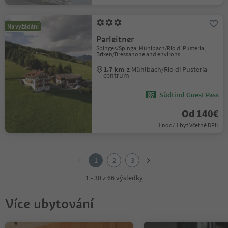
Na vyžádání
Parleitner
Spinges/Spinga, Mühlbach/Rio di Pusteria,
Brixen/Bressanone and environs
1.7 km
z Mühlbach/Rio di Pusteria
centrum
Südtirol Guest Pass
Od 140€
1 noc / 1 byt Včetně DPH
1
2
1
2
3
3
1 - 30 z 66 výsledky
Více ubytování