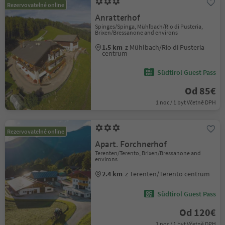
Rezervovatelné online
Anratterhof
Spinges/Spinga, Mühlbach/Rio di Pusteria,
Brixen/Bressanone and environs
1.5 km
z Mühlbach/Rio di Pusteria
centrum
Südtirol Guest Pass
Od 85€
1 noc / 1 byt Včetně DPH
Rezervovatelné online
Apart. Forchnerhof
Terenten/Terento, Brixen/Bressanone and
environs
2.4 km
z Terenten/Terento centrum
Südtirol Guest Pass
Od 120€
1 noc / 1 byt Včetně DPH