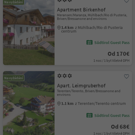
Na vyžádání
Apartment Birkenhof
Meransen/Maranza, Mühlbach/Rio di Pusteria,
Brixen/Bressanone and environs
1.4 km
z Mühlbach/Rio di Pusteria
centrum
Südtirol Guest Pass
Od 170€
1 noc / 1 byt Včetně DPH
Na vyžádání
Apart. Leimgruberhof
Terenten/Terento, Brixen/Bressanone and
environs
1.1 km
z Terenten/Terento centrum
Südtirol Guest Pass
Od 68€
1 noc / 1 byt Včetně DPH