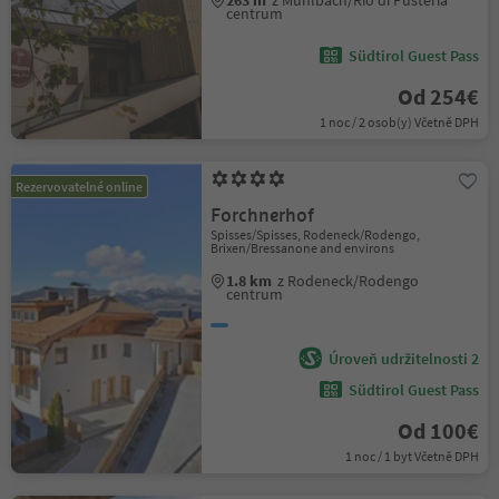
263 m
z Mühlbach/Rio di Pusteria
centrum
Südtirol Guest Pass
Od 254€
1 noc / 2 osob(y) Včetně DPH
Rezervovatelné online
Forchnerhof
Spisses/Spisses, Rodeneck/Rodengo,
Brixen/Bressanone and environs
1.8 km
z Rodeneck/Rodengo
centrum
Úroveň udržitelnosti 2
Südtirol Guest Pass
Od 100€
1 noc / 1 byt Včetně DPH