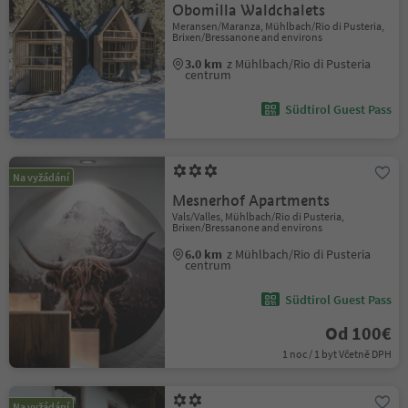
Obomilla Waldchalets
Meransen/Maranza, Mühlbach/Rio di Pusteria,
Brixen/Bressanone and environs
3.0 km
z Mühlbach/Rio di Pusteria
centrum
Südtirol Guest Pass
Na vyžádání
Mesnerhof Apartments
Vals/Valles, Mühlbach/Rio di Pusteria,
Brixen/Bressanone and environs
6.0 km
z Mühlbach/Rio di Pusteria
centrum
Südtirol Guest Pass
Od 100€
1 noc / 1 byt Včetně DPH
Na vyžádání