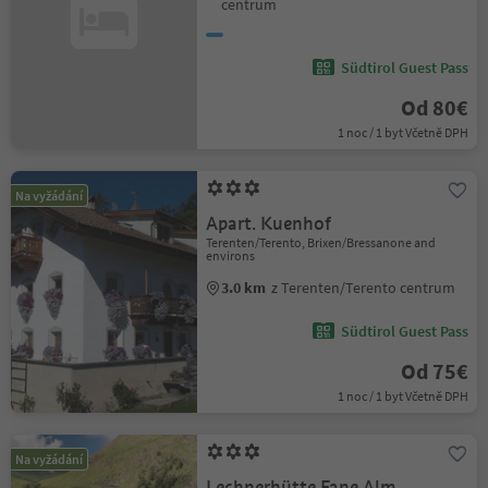
centrum
Südtirol Guest Pass
Od 80€
1 noc / 1 byt Včetně DPH
Na vyžádání
Apart. Kuenhof
Terenten/Terento, Brixen/Bressanone and
environs
3.0 km
z Terenten/Terento centrum
Südtirol Guest Pass
Od 75€
1 noc / 1 byt Včetně DPH
Na vyžádání
Lechnerhütte Fane Alm