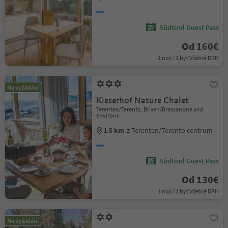
Südtirol Guest Pass
Od 160€
1 noc / 1 byt Včetně DPH
Na vyžádání
Kieserhof Nature Chalet
Terenten/Terento, Brixen/Bressanone and
environs
1.5 km
z Terenten/Terento centrum
Südtirol Guest Pass
Od 130€
1 noc / 1 byt Včetně DPH
Na vyžádání