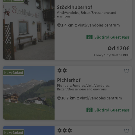
Stöcklhuberhof
Vintl/Vandoies, Brixen/Bressanone and
environs
1.4 km
z Vintl/Vandoies centrum
Südtirol Guest Pass
Od 120€
1 noc / 1 byt Včetně DPH
Na vyžádání
Pichlerhof
Pfunders/Fundres, Vintl/Vandoies,
Brixen/Bressanone and environs
10.7 km
z Vintl/Vandoies centrum
Südtirol Guest Pass
Na vyžádání