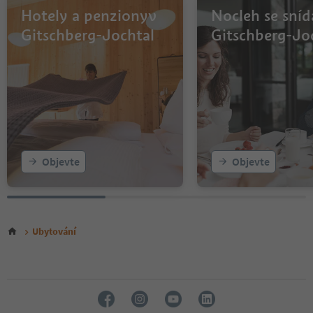
Hotely a penzionyv
Nocleh se sníd
Gitschberg-Jochtal
Gitschberg-Jo
Objevte
Objevte
Ubytování