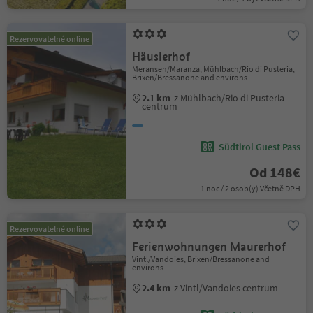
Rezervovatelné online
Häuslerhof
Meransen/Maranza, Mühlbach/Rio di Pusteria,
Brixen/Bressanone and environs
2.1 km
z Mühlbach/Rio di Pusteria
centrum
Südtirol Guest Pass
Od 148€
1 noc / 2 osob(y) Včetně DPH
Rezervovatelné online
Ferienwohnungen Maurerhof
Vintl/Vandoies, Brixen/Bressanone and
environs
2.4 km
z Vintl/Vandoies centrum