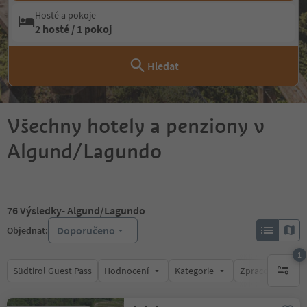
Hosté a pokoje
2 hosté / 1 pokoj
Hledat
Všechny hotely a penziony v
Algund/Lagundo
76
Výsledky
- Algund/Lagundo
Doporučeno
Objednat:
1
Südtirol Guest Pass
Hodnocení
Kategorie
Zpracovává
1 aktywn