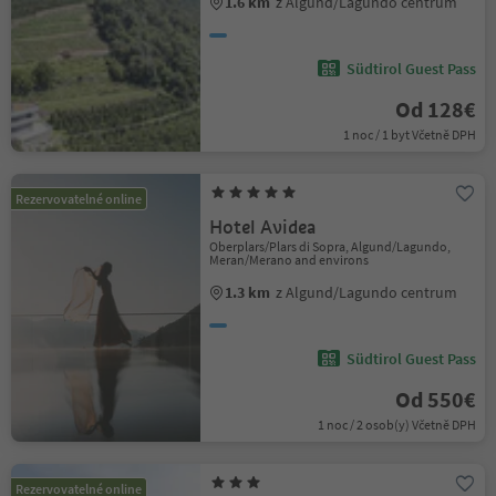
1.6 km
z Algund/Lagundo centrum
Südtirol Guest Pass
Od 128€
1 noc / 1 byt Včetně DPH
Rezervovatelné online
Hotel Avidea
Oberplars/Plars di Sopra, Algund/Lagundo,
Meran/Merano and environs
1.3 km
z Algund/Lagundo centrum
Südtirol Guest Pass
Od 550€
1 noc / 2 osob(y) Včetně DPH
Rezervovatelné online