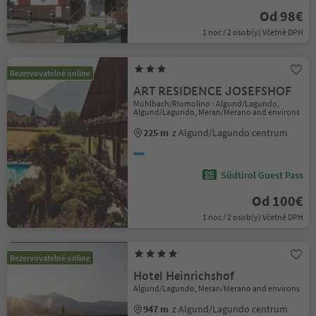
Od 98€
1 noc / 2 osob(y) Včetně DPH
Rezervovatelné online
ART RESIDENCE JOSEFSHOF
Mühlbach/Riomolino - Algund/Lagundo,
Algund/Lagundo, Meran/Merano and environs
225 m
z Algund/Lagundo centrum
Südtirol Guest Pass
Od 100€
1 noc / 2 osob(y) Včetně DPH
Rezervovatelné online
Hotel Heinrichshof
Algund/Lagundo, Meran/Merano and environs
947 m
z Algund/Lagundo centrum