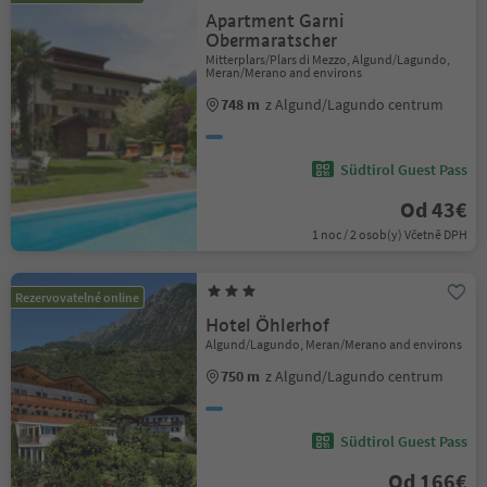
Apartment Garni
Obermaratscher
Mitterplars/Plars di Mezzo, Algund/Lagundo,
Meran/Merano and environs
748 m
z Algund/Lagundo centrum
Südtirol Guest Pass
Od 43€
1 noc / 2 osob(y) Včetně DPH
Rezervovatelné online
Hotel Öhlerhof
Algund/Lagundo, Meran/Merano and environs
750 m
z Algund/Lagundo centrum
Südtirol Guest Pass
Od 166€