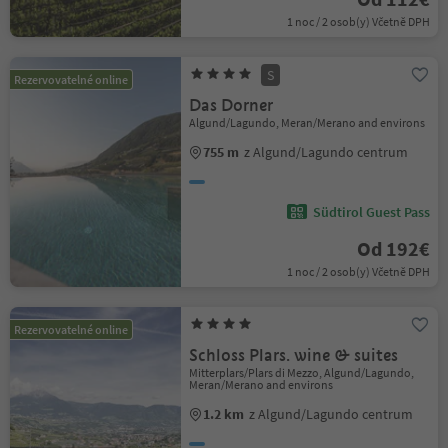
1 noc / 2 osob(y) Včetně DPH
S
Rezervovatelné online
Das Dorner
Algund/Lagundo, Meran/Merano and environs
755 m
z Algund/Lagundo centrum
Südtirol Guest Pass
Od 192€
1 noc / 2 osob(y) Včetně DPH
Rezervovatelné online
Schloss Plars. wine & suites
Mitterplars/Plars di Mezzo, Algund/Lagundo,
Meran/Merano and environs
1.2 km
z Algund/Lagundo centrum