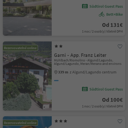
Südtirol Guest Pass
Bett+Bike
Od 131€
1 noc / 2 osob(y) Včetně DPH
Rezervovatelné online
Garni - App. Franz Leiter
Mühlbach/Riomolino - Algund/Lagundo,
Algund/Lagundo, Meran/Merano and environs
339 m
z Algund/Lagundo centrum
Südtirol Guest Pass
Od 100€
1 noc / 2 osob(y) Včetně DPH
Rezervovatelné online