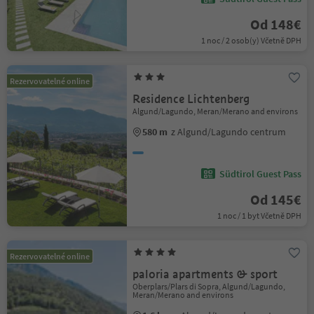
Od 148€
1 noc / 2 osob(y) Včetně DPH
Rezervovatelné online
Residence Lichtenberg
Algund/Lagundo, Meran/Merano and environs
580 m
z Algund/Lagundo centrum
Südtirol Guest Pass
Od 145€
1 noc / 1 byt Včetně DPH
Rezervovatelné online
paloria apartments & sport
Oberplars/Plars di Sopra, Algund/Lagundo,
Meran/Merano and environs