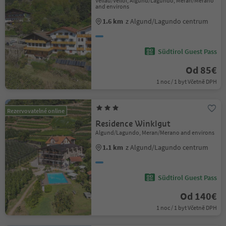
Vellau/Velloi, Algund/Lagundo, Meran/Merano
and environs
1.6 km
z Algund/Lagundo centrum
Südtirol Guest Pass
Od 85€
1 noc / 1 byt Včetně DPH
Rezervovatelné online
Residence Winklgut
Algund/Lagundo, Meran/Merano and environs
1.1 km
z Algund/Lagundo centrum
Südtirol Guest Pass
Od 140€
1 noc / 1 byt Včetně DPH