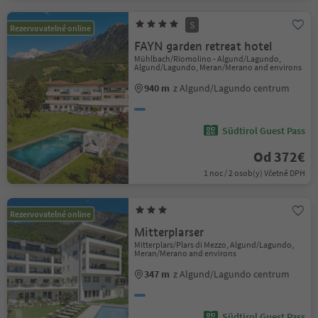
S
Rezervovatelné online
FAYN garden retreat hotel
Mühlbach/Riomolino - Algund/Lagundo,
Algund/Lagundo, Meran/Merano and environs
940 m
z Algund/Lagundo centrum
Südtirol Guest Pass
Od 372€
1 noc / 2 osob(y) Včetně DPH
Rezervovatelné online
Mitterplarser
Mitterplars/Plars di Mezzo, Algund/Lagundo,
Meran/Merano and environs
347 m
z Algund/Lagundo centrum
Südtirol Guest Pass