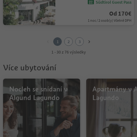
Südtirol Guest Pass
Od 170€
1 noc / 2 osob(y) Včetně DPH
1
2
1
2
3
3
1 - 30 z 76 výsledky
Více ubytování
Nocleh se snídaní v
Apartmány v 
Algund Lagundo
Lagundo