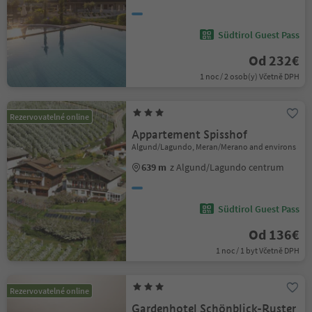
Südtirol Guest Pass
Od 232€
1 noc / 2 osob(y) Včetně DPH
Rezervovatelné online
Appartement Spisshof
Algund/Lagundo, Meran/Merano and environs
639 m
z Algund/Lagundo centrum
Südtirol Guest Pass
Od 136€
1 noc / 1 byt Včetně DPH
Rezervovatelné online
Gardenhotel Schönblick-Ruster