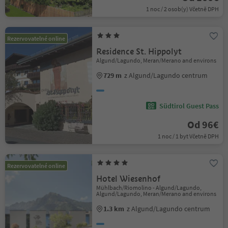
1 noc / 2 osob(y) Včetně DPH
Rezervovatelné online
Residence St. Hippolyt
Algund/Lagundo, Meran/Merano and environs
729 m
z Algund/Lagundo centrum
Südtirol Guest Pass
Od 96€
1 noc / 1 byt Včetně DPH
Rezervovatelné online
Hotel Wiesenhof
Mühlbach/Riomolino - Algund/Lagundo,
Algund/Lagundo, Meran/Merano and environs
1.3 km
z Algund/Lagundo centrum