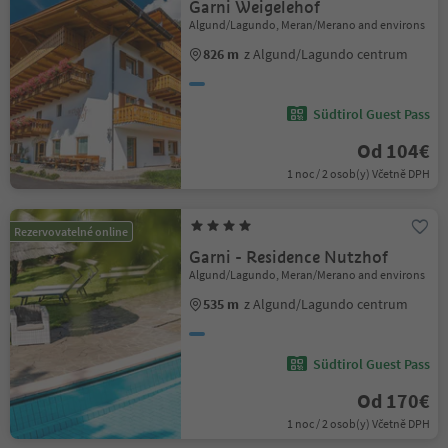
Garni Weigelehof
Algund/Lagundo, Meran/Merano and environs
826 m
z Algund/Lagundo centrum
Südtirol Guest Pass
Od 104€
1 noc / 2 osob(y) Včetně DPH
Rezervovatelné online
Garni - Residence Nutzhof
Algund/Lagundo, Meran/Merano and environs
535 m
z Algund/Lagundo centrum
Südtirol Guest Pass
Od 170€
1 noc / 2 osob(y) Včetně DPH