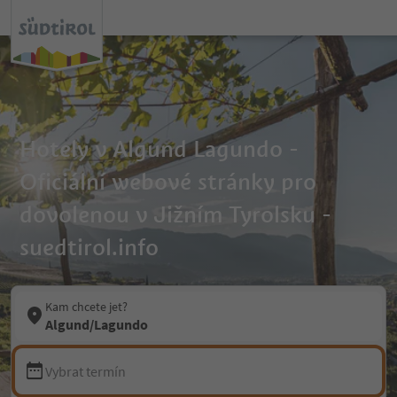
Hotely v Algund Lagundo -
Oficiální webové stránky pro
dovolenou v Jižním Tyrolsku -
suedtirol.info
Kam chcete jet?
Algund/Lagundo
Vybrat termín