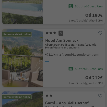
Südtirol Guest Pass
Od 180€
1 noc / 2 osob(y) Včetně DPH
S
Rezervovatelné online
Hotel Am Sonneck
Oberplars/Plars di Sopra, Algund/Lagundo,
Meran/Merano and environs
2.1 km
z Algund/Lagundo centrum
Südtirol Guest Pass
Od 212€
1 noc / 2 osob(y) Včetně DPH
Rezervovatelné online
Garni - App. Vellauerhof