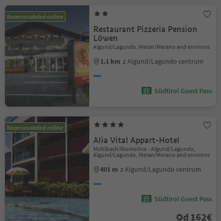
Rezervovatelné online
Restaurant Pizzeria Pension
Löwen
Algund/Lagundo, Meran/Merano and environs
1.1 km
z Algund/Lagundo centrum
Südtirol Guest Pass
Rezervovatelné online
Alia Vital Appart-Hotel
Mühlbach/Riomolino - Algund/Lagundo,
Algund/Lagundo, Meran/Merano and environs
401 m
z Algund/Lagundo centrum
Südtirol Guest Pass
Od 162€