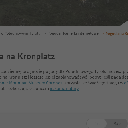
w o Południowym Tyrolu
Pogoda i kamerki internetowe
Pogoda na K
a na Kronplatz
j codziennej prognozie pogody dla Południowego Tyrolu możesz p
 na Kronplatz i jeszcze lepiej zaplanować swój pobyt: jeśli pada de
sner Mountain Museum Corones
, korzystaj ze świeżego śniegu w
o
lub rozkoszuj się słońcem
na łonie natury
.
List
Map