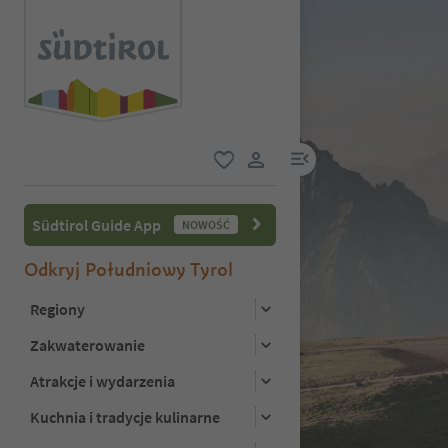
link menu
ulubione
link użytkownika
Südtirol Guide App
NOWOŚĆ
Odkryj Południowy Tyrol
Regiony
Zakwaterowanie
Atrakcje i wydarzenia
Kuchnia i tradycje kulinarne