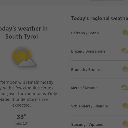
Today’s regional weathe
oday’s weather in
Bolzano / Bozen
South Tyrol
Brixen / Bressanone
Bruneck / Brunico
fternoon will remain mostly
, with a few cumulus clouds
Meran / Merano
ping over the mountains. Only
olated thunderstorms are
expected.
Schlanders / Silandro
33°
min. 13°
Sterzing / Vipiteno