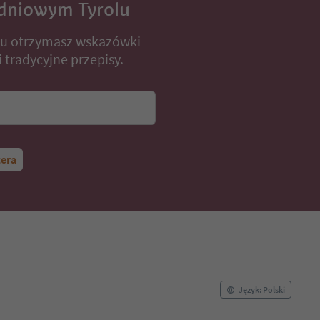
dniowym Tyrolu
lu otrzymasz wskazówki
 tradycyjne przepisy.
tera
Język: Polski