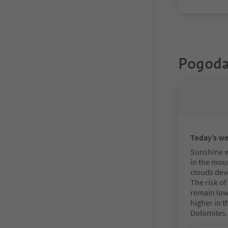
Pogoda
Today’s w
Sunshine wi
in the mou
clouds dev
The risk of
remain low,
higher in t
Dolomites.