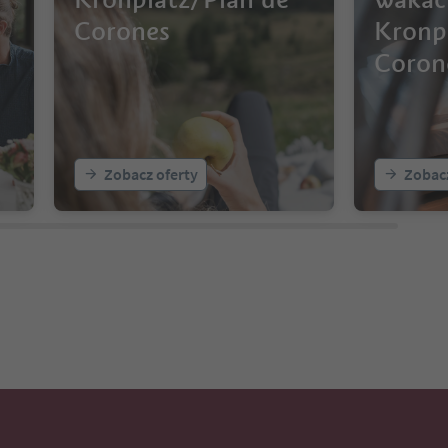
Corones
Kronp
Coron
Zobacz oferty
Zobacz