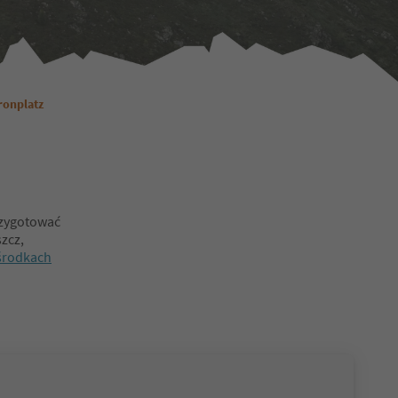
ronplatz
rzygotować
szcz,
środkach