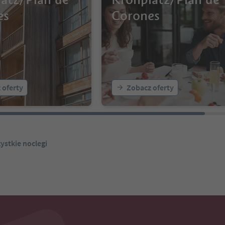
es
Corones
 oferty
Zobacz oferty
ystkie noclegi