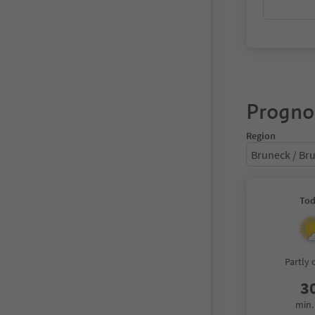
Progno
Region
Bruneck / Br
To
Partly 
3
min.