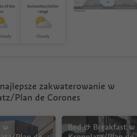
in of the
Dolomites/Ortler
ps
range
 cloudy
Cloudy
 najlepsze zakwaterowanie w
atz/Plan de Corones
e w
Bed & Breakfast w
atz/Plan de
Kronplatz/Plan de