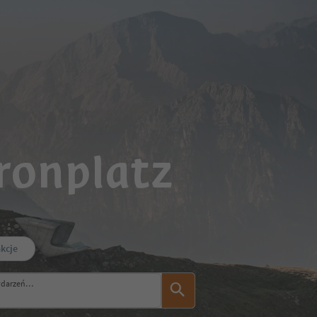
ronplatz
akcje
ydarzeń…