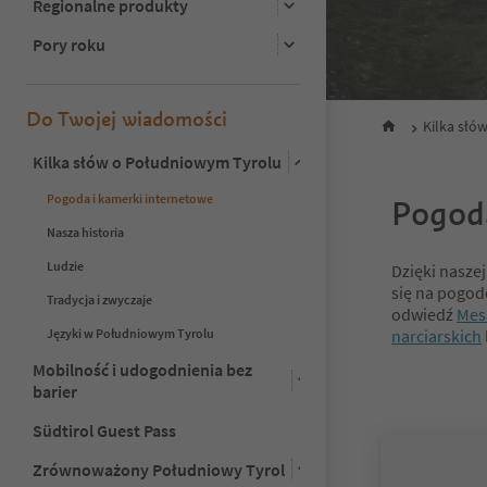
Regionalne produkty
Pory roku
Do Twojej wiadomości
Kilka słó
Kilka słów o Południowym Tyrolu
Pogoda i kamerki internetowe
Pogod
Nasza historia
Ludzie
Dzięki nasze
się na pogodę
Tradycja i zwyczaje
odwiedź
Mes
Języki w Południowym Tyrolu
narciarskich
Mobilność i udogodnienia bez
barier
Südtirol Guest Pass
Zrównoważony Południowy Tyrol