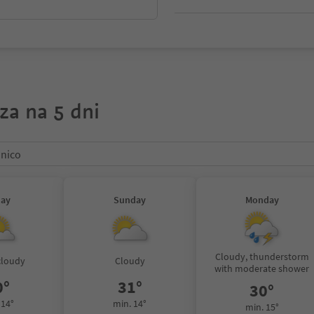
za na 5 dni
unico
day
Sunday
Monday
Cloudy, thunderstorm
cloudy
Cloudy
with moderate shower
0°
31°
30°
 14°
min. 14°
min. 15°