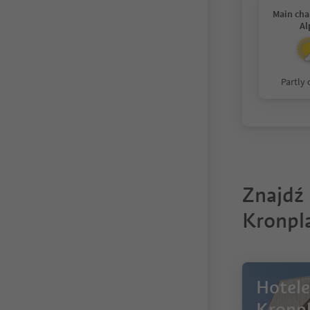
Main cha
Al
Partly
Znajdź
Kronpl
Hotel
Kronpl