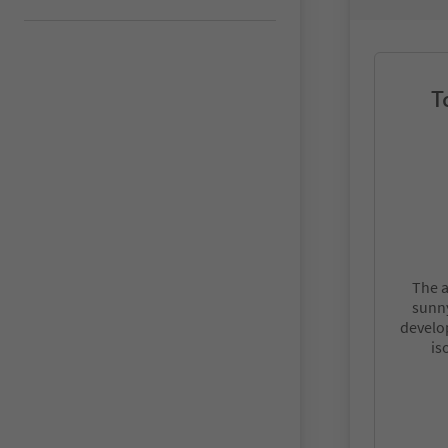
T
The a
sunny
develo
is