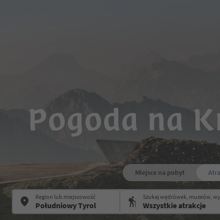
Pogoda na K
Miejsce na pobyt
Atr
Region lub miejscowość
Szukaj wędrówek, muzeów, w