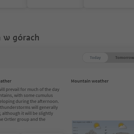
 w górach
Today
Tomorrow
eather
Mountain weather
ll prevail for much of the day
ntains, with some cumulus
eloping during the afternoon.
 thunderstorms will generally
 although it will be slightly
he Ortler group and the