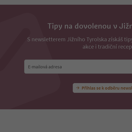
Tipy na dovolenou v Již
S newsletterem Jižního Tyrolska získáš ti
akce i tradiční recep
E-mailová adresa
Přihlas se k odběru news