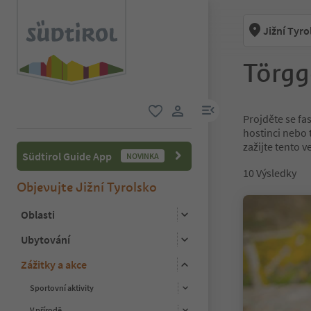
Jižní Tyro
Törgg
odkaz na menu
Projděte se fas
oblíbené
uživatelský odkaz
hostinci nebo 
zažijte tento v
Südtirol Guide App
NOVINKA
10
Výsledky
Objevujte Jižní Tyrolsko
Oblasti
Ubytování
Zážitky a akce
Sportovní aktivity
V přírodě