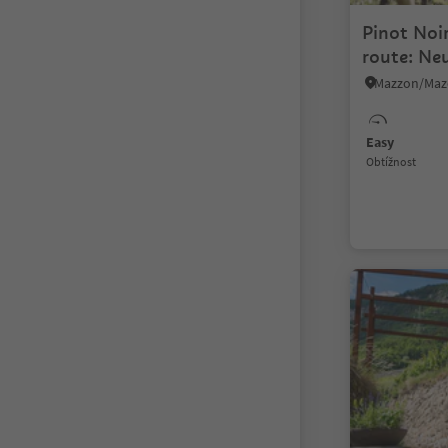
Pinot Noi
route: Ne
Mazon/Maz
Easy
Obtížnost