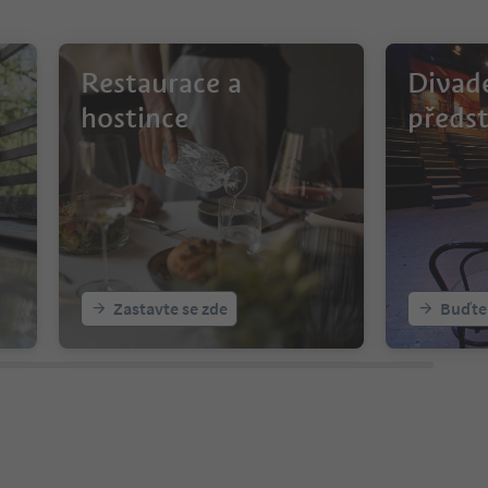
Restaurace a
Divade
hostince
předs
Zastavte se zde
Buďte 