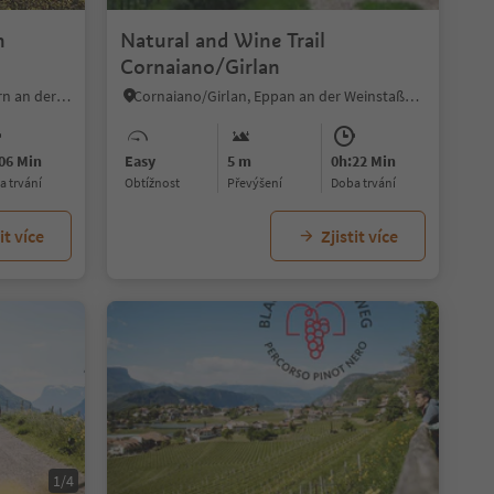
n
Natural and Wine Trail
Cornaiano/Girlan
Caldaro Paese/Kaltern Dorf, Kaltern an der Weinstraße/Caldaro sulla Strada del Vino, Alto Adige Wine Road
Cornaiano/Girlan, Eppan an der Weinstaße/Appiano sulla Strada del Vino, Alto Adige Wine Road
06 Min
Easy
5 m
0h:22 Min
ba trvání
Obtížnost
Převýšení
doba trvání
it více
Zjistit více
1/4