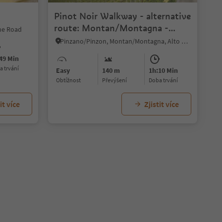
Pinot Noir Walkway - alternative
route: Montan/Montagna -
ine Road
Glen/Gleno - Montan/Montagna
Pinzano/Pinzon, Montan/Montagna, Alto Adige Wine Road
49 Min
ba trvání
Easy
140 m
1h:10 Min
Obtížnost
Převýšení
doba trvání
it více
Zjistit více