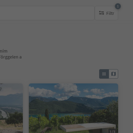
1
Filtr
1 aktywny filtr
lním
Törggelen a
1/4
1/3