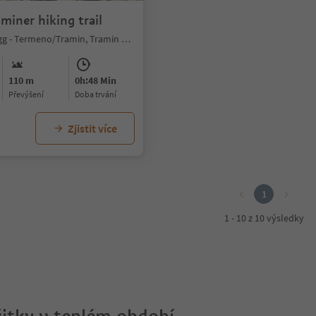
iner hiking trail
Ronchi/Rungg - Termeno/Tramin, Tramin an der Weinstraße/Termeno sulla Strada del Vino, Alto Adige Wine Road
110 m
0h:48 Min
Převýšení
doba trvání
Zjistit více
1
1 - 10 z 10 výsledky