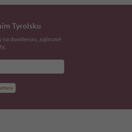
ním Tyrolsku
py na dovolenou, zajímavé
ty.
letteru