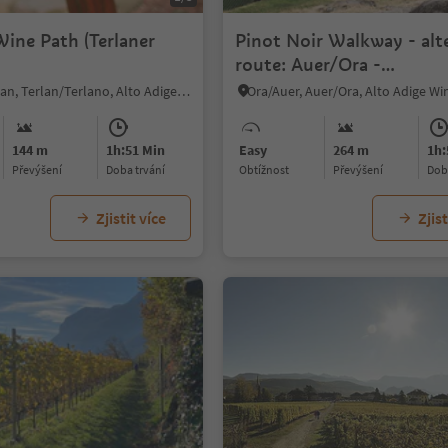
Wine Path (Terlaner
Pinot Noir Walkway - alt
route: Auer/Ora -
Montan/Montagna - Aue
Terlano/Terlan, Terlan/Terlano, Alto Adige Wine Road
Ora/Auer, Auer/Ora, Alto Adige W
144 m
1h:51 Min
Easy
264 m
1h:
Převýšení
doba trvání
Obtížnost
Převýšení
do
Zjistit více
Zjist
1/4