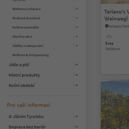
Wellness a relaxace
Terlano's 
Weinweg)
Rodinná dovolená
Kultura a památky
Všechny akce
Easy
Zážitky z nakupování
Obtížnost
Wellness & Entspannung
Jídlo a pití
Místní produkty
Roční období
Pro vaši informaci
O Jižním Tyrolsku
Doprava bez bariér