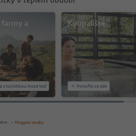
žitky v teplém období
 farmy a
Koupaliště
e s turistikou hned teď
Ponořte se zde
 akce
Törggele stezky