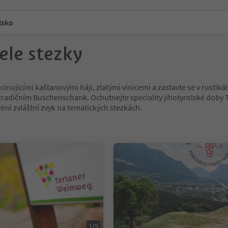
lsko
ele stezky
cinujícími kaštanovými háji, zlatými vinicemi a zastavte se v rustiká
tradičním Buschenschank. Ochutnejte speciality jihotyrolské doby 
elmi zvláštní zvyk na tematických stezkách.
1/5