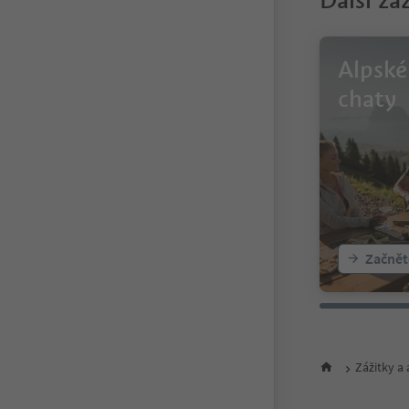
Další zá
Alpské
chaty
Začnět
Zážitky a