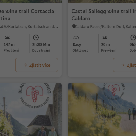
e wine trail Cortaccia
Castel Sallegg wine trail i
tina
Caldaro
Cortaccia s.S.d.V./Kurtatsch, Kurtatsch an der Weinstraße/Cortaccia sulla Strada del Vino, Alto Adige Wine Road
147 m
2h:08 Min
Easy
20 m
0h:
Převýšení
doba trvání
Obtížnost
Převýšení
do
Zjistit více
Zjist
1/5