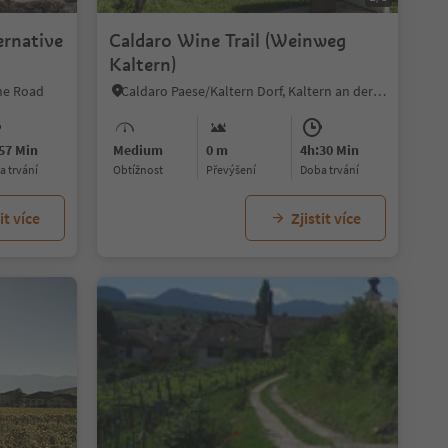
ernative
Caldaro Wine Trail (Weinweg
Kaltern)
r/Ora
ine Road
Caldaro Paese/Kaltern Dorf, Kaltern an der Weinstraße/Caldaro sulla Strada del Vino, Alto Adige Wine Road
57 Min
Medium
0 m
4h:30 Min
ba trvání
Obtížnost
Převýšení
doba trvání
it více
Zjistit více