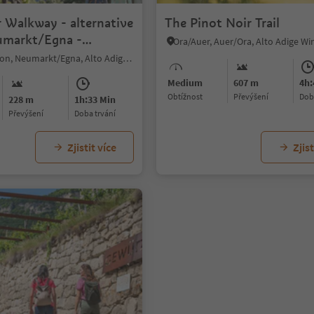
r Walkway - alternative
The Pinot Noir Trail
umarkt/Egna -
Ora/Auer, Auer/Ora, Alto Adige W
zon - Vill/Villa
Mazzon/Mazon, Neumarkt/Egna, Alto Adige Wine Road
Medium
607 m
4h:
Obtížnost
Převýšení
do
228 m
1h:33 Min
Převýšení
doba trvání
Zjistit více
Zjist
1/4