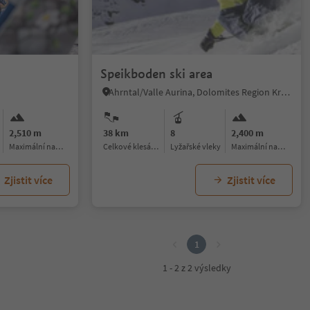
Speikboden ski area
Ahrntal/Valle Aurina, Dolomites Region Kronplatz/Plan de Corones
2,510 m
38 km
8
2,400 m
Maximální nadmořská výška:
celkové klesání / stoupání
lyžařské vleky
Maximální nadmořská výška:
Zjistit více
Zjistit více
1
1 - 2 z 2 výsledky