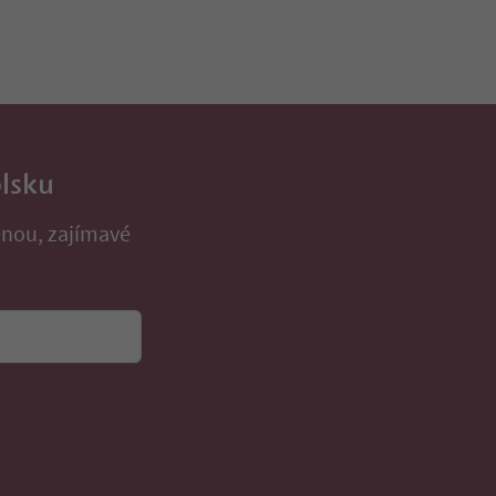
olsku
enou, zajímavé