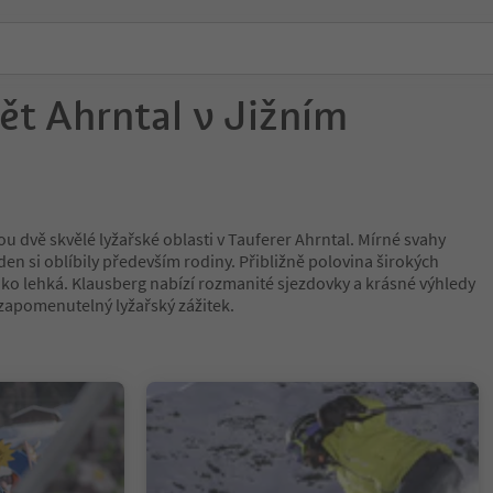
ět Ahrntal v Jižním
u dvě skvělé lyžařské oblasti v Tauferer Ahrntal. Mírné svahy
en si oblíbily především rodiny. Přibližně polovina širokých
jako lehká. Klausberg nabízí rozmanité sjezdovky a krásné výhledy
ezapomenutelný lyžařský zážitek.