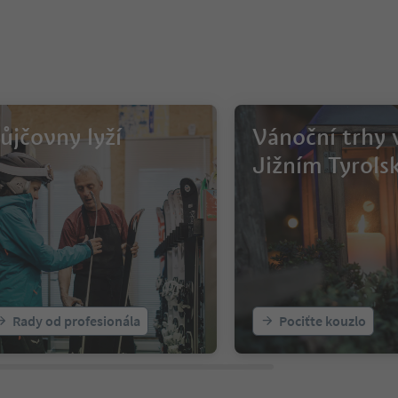
ůjčovny lyží
Vánoční trhy 
Jižním Tyrols
Rady od profesionála
Pociťte kouzlo