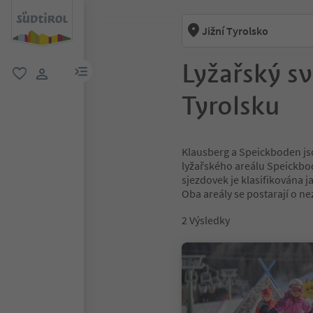
Jižní Tyrolsko
Lyžařský sv
odkaz na menu
oblíbené
uživatelský odkaz
Tyrolsku
Klausberg a Speickboden jso
lyžařského areálu Speickbod
sjezdovek je klasifikována 
Oba areály se postarají o n
2
Výsledky