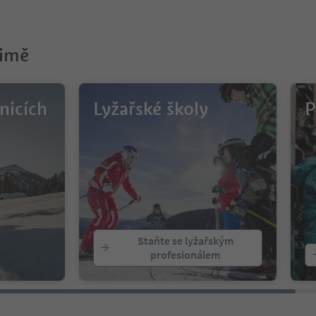
zimě
nicích
Lyžařské školy
P
Staňte se lyžařským
profesionálem