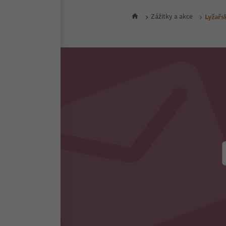
Zážitky a akce
Lyžařs