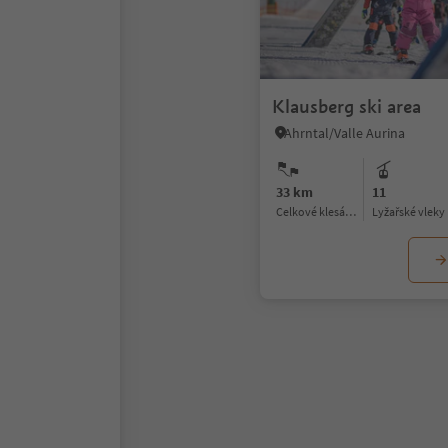
Klausberg ski area
Ahrntal/Valle Aurina
33 km
11
celkové klesání / stoupání
lyžařské vleky
1