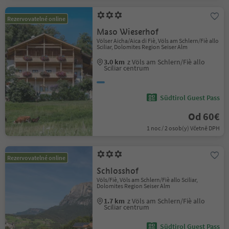
Rezervovatelné online
Maso Wieserhof
Völser Aicha/Aica di Fiè, Völs am Schlern/Fiè allo
Sciliar, Dolomites Region Seiser Alm
3.0 km
z Völs am Schlern/Fiè allo
Sciliar centrum
Südtirol Guest Pass
Od 60€
1 noc / 2 osob(y) Včetně DPH
Rezervovatelné online
Schlosshof
Völs/Fiè, Völs am Schlern/Fiè allo Sciliar,
Dolomites Region Seiser Alm
1.7 km
z Völs am Schlern/Fiè allo
Sciliar centrum
Südtirol Guest Pass