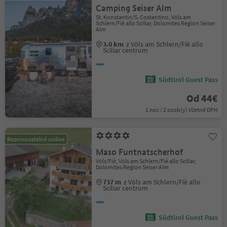
Camping Seiser Alm
St. Konstantin/S. Costantino, Völs am
Schlern/Fiè allo Sciliar, Dolomites Region Seiser
Alm
3.0 km
z Völs am Schlern/Fiè allo
Sciliar centrum
Südtirol Guest Pass
Od 44€
1 noc / 2 osob(y) Včetně DPH
Rezervovatelné online
Maso Funtnatscherhof
Völs/Fiè, Völs am Schlern/Fiè allo Sciliar,
Dolomites Region Seiser Alm
737 m
z Völs am Schlern/Fiè allo
Sciliar centrum
Südtirol Guest Pass