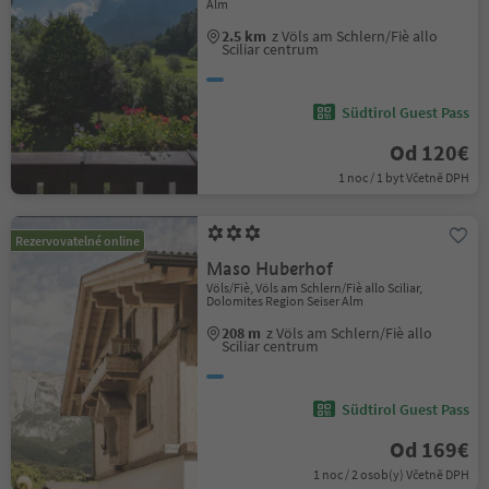
Alm
2.5 km
z Völs am Schlern/Fiè allo
Sciliar centrum
Südtirol Guest Pass
Od 120€
1 noc / 1 byt Včetně DPH
Rezervovatelné online
Maso Huberhof
Völs/Fiè, Völs am Schlern/Fiè allo Sciliar,
Dolomites Region Seiser Alm
208 m
z Völs am Schlern/Fiè allo
Sciliar centrum
Südtirol Guest Pass
Od 169€
1 noc / 2 osob(y) Včetně DPH