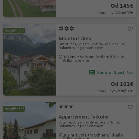
Od 145€
1 noc / 1 byt Včetně DPH
Na vyžádání
Moarhof Ums
Ums/Umes, Völs am Schlern/Fiè allo Sciliar,
Dolomites Region Seiser Alm
2.0 km
z Völs am Schlern/Fiè allo
Sciliar centrum
Südtirol Guest Pass
Od 162€
1 noc / 1 byt Včetně DPH
Na vyžádání
Appartementi Vikoler
Völs/Fiè, Völs am Schlern/Fiè allo Sciliar,
Dolomites Region Seiser Alm
107 m
z Völs am Schlern/Fiè allo
Sciliar centrum