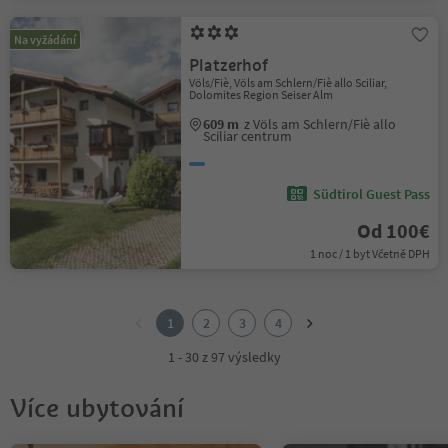
Na vyžádání
Platzerhof
Völs/Fiè, Völs am Schlern/Fiè allo Sciliar,
Dolomites Region Seiser Alm
609 m
z Völs am Schlern/Fiè allo
Sciliar centrum
Südtirol Guest Pass
Od 100€
1 noc / 1 byt Včetně DPH
1
2
1
2
3
4
3
4
1 - 30 z 97 výsledky
Více ubytování