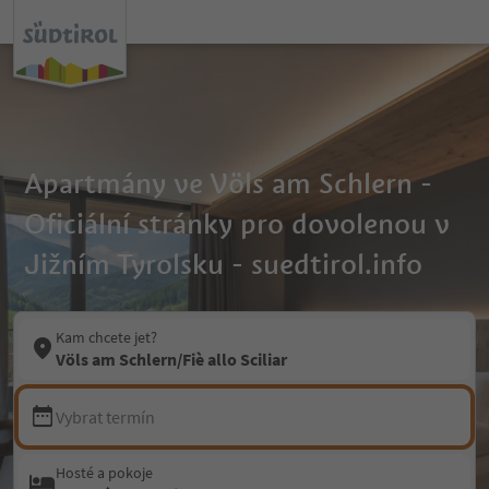
Apartmány ve Völs am Schlern -
Oficiální stránky pro dovolenou v
Jižním Tyrolsku - suedtirol.info
Kam chcete jet?
Völs am Schlern/Fiè allo Sciliar
Vybrat termín
Hosté a pokoje