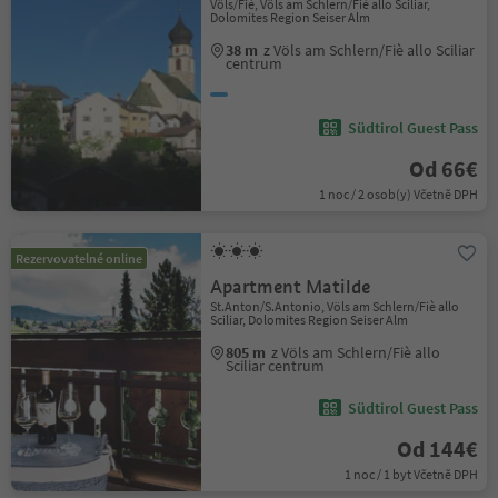
Völs/Fiè, Völs am Schlern/Fiè allo Sciliar,
Dolomites Region Seiser Alm
38 m
z Völs am Schlern/Fiè allo Sciliar
centrum
Südtirol Guest Pass
Od 66€
1 noc / 2 osob(y) Včetně DPH
Rezervovatelné online
Apartment Matilde
St.Anton/S.Antonio, Völs am Schlern/Fiè allo
Sciliar, Dolomites Region Seiser Alm
805 m
z Völs am Schlern/Fiè allo
Sciliar centrum
Südtirol Guest Pass
Od 144€
1 noc / 1 byt Včetně DPH