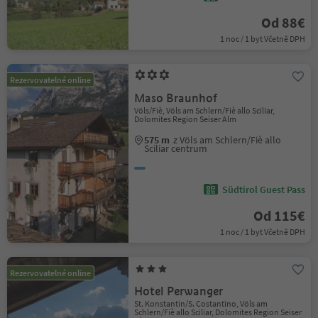
Od 88€
1 noc / 1 byt Včetně DPH
Rezervovatelné online
Maso Braunhof
Völs/Fiè, Völs am Schlern/Fiè allo Sciliar,
Dolomites Region Seiser Alm
575 m
z Völs am Schlern/Fiè allo
Sciliar centrum
Südtirol Guest Pass
Od 115€
1 noc / 1 byt Včetně DPH
Rezervovatelné online
Hotel Perwanger
St. Konstantin/S. Costantino, Völs am
Schlern/Fiè allo Sciliar, Dolomites Region Seiser