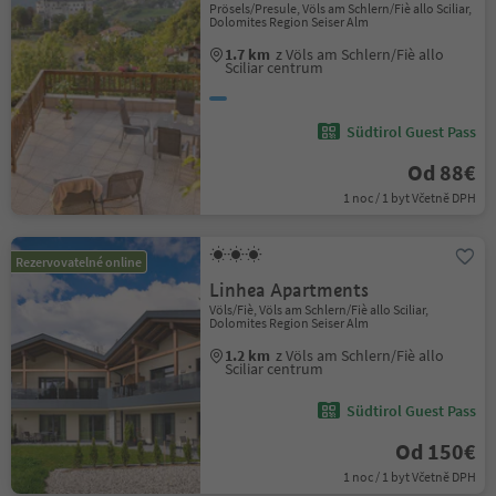
Prösels/Presule, Völs am Schlern/Fiè allo Sciliar,
Dolomites Region Seiser Alm
1.7 km
z Völs am Schlern/Fiè allo
Sciliar centrum
Südtirol Guest Pass
Od 88€
1 noc / 1 byt Včetně DPH
Rezervovatelné online
Linhea Apartments
Völs/Fiè, Völs am Schlern/Fiè allo Sciliar,
Dolomites Region Seiser Alm
1.2 km
z Völs am Schlern/Fiè allo
Sciliar centrum
Südtirol Guest Pass
Od 150€
1 noc / 1 byt Včetně DPH