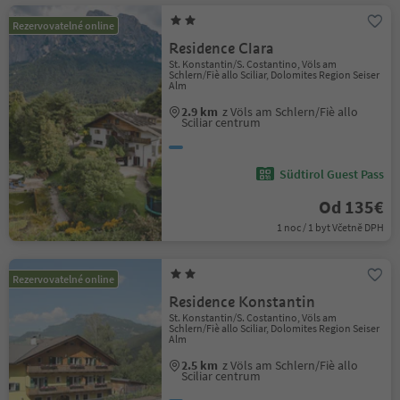
Rezervovatelné online
Residence Clara
St. Konstantin/S. Costantino, Völs am
Schlern/Fiè allo Sciliar, Dolomites Region Seiser
Alm
2.9 km
z Völs am Schlern/Fiè allo
Sciliar centrum
Südtirol Guest Pass
Od 135€
1 noc / 1 byt Včetně DPH
Rezervovatelné online
Residence Konstantin
St. Konstantin/S. Costantino, Völs am
Schlern/Fiè allo Sciliar, Dolomites Region Seiser
Alm
2.5 km
z Völs am Schlern/Fiè allo
Sciliar centrum