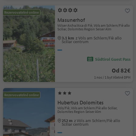
Rezervovatelné online
Masunerhof
Völser Aicha/Aica di Fiè, Völs am Schlern/Fiè allo
Sciliar, Dolomites Region Seiser Alm
3.1 km
z Völs am Schlern/Fiè allo
Sciliar centrum
Südtirol Guest Pass
Od 82€
1 noc / 1 byt Včetně DPH
Rezervovatelné online
Hubertus Dolomites
Völs/Fiè, Völs am Schlern/Fiè allo Sciliar,
Dolomites Region Seiser Alm
252 m
z Völs am Schlern/Fiè allo
Sciliar centrum