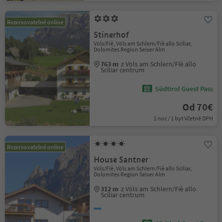
Rezervovatelné online
Stinerhof
Völs/Fiè, Völs am Schlern/Fiè allo Sciliar,
Dolomites Region Seiser Alm
763 m
z Völs am Schlern/Fiè allo
Sciliar centrum
Südtirol Guest Pass
Od 70€
1 noc / 1 byt Včetně DPH
Rezervovatelné online
House Santner
Völs/Fiè, Völs am Schlern/Fiè allo Sciliar,
Dolomites Region Seiser Alm
312 m
z Völs am Schlern/Fiè allo
Sciliar centrum