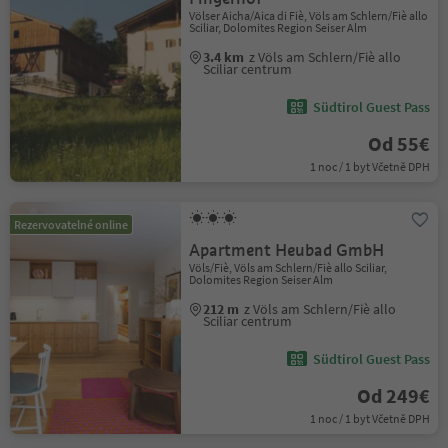
Völser Aicha/Aica di Fiè, Völs am Schlern/Fiè allo
Sciliar, Dolomites Region Seiser Alm
3.4 km
z Völs am Schlern/Fiè allo
Sciliar centrum
Südtirol Guest Pass
Od 55€
1 noc / 1 byt Včetně DPH
Rezervovatelné online
Apartment Heubad GmbH
Völs/Fiè, Völs am Schlern/Fiè allo Sciliar,
Dolomites Region Seiser Alm
212 m
z Völs am Schlern/Fiè allo
Sciliar centrum
Südtirol Guest Pass
Od 249€
1 noc / 1 byt Včetně DPH