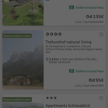
Südtirol Guest Pass
Od 135€
1 noc / 1 byt Včetně DPH
Rezervovatelné online
Trafunshof natural living
St. Konstantin/S. Costantino, Völs am
Schlern/Fiè allo Sciliar, Dolomites Region Seiser
Alm
2.8 km
z Völs am Schlern/Fiè allo
Sciliar centrum
Südtirol Guest Pass
Od 95€
1 noc / 1 byt Včetně DPH
Rezervovatelné online
Apartments Schlossblick