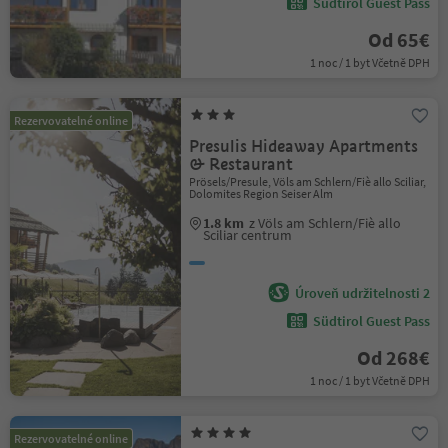
Südtirol Guest Pass
Od 65€
1 noc / 1 byt Včetně DPH
Rezervovatelné online
Presulis Hideaway Apartments
& Restaurant
Prösels/Presule, Völs am Schlern/Fiè allo Sciliar,
Dolomites Region Seiser Alm
1.8 km
z Völs am Schlern/Fiè allo
Sciliar centrum
Úroveň udržitelnosti 2
Südtirol Guest Pass
Od 268€
1 noc / 1 byt Včetně DPH
Rezervovatelné online