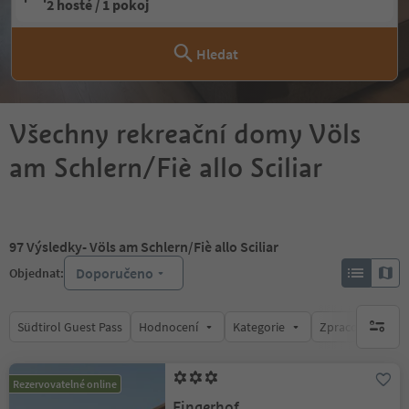
2 hosté / 1 pokoj
Hledat
Všechny rekreační domy Völs
am Schlern/Fiè allo Sciliar
97
Výsledky
- Völs am Schlern/Fiè allo Sciliar
Doporučeno
Objednat:
Südtirol Guest Pass
Hodnocení
Kategorie
Zpracovává
brak ak
Rezervovatelné online
Fingerhof