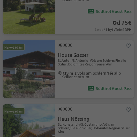
Südtirol Guest Pass
Od 75€
1 noc / 1 byt Včetně DPH
Na vyžádání
House Gasser
St.Anton/S.Antonio, Völs am Schlern/Fiè allo
Sciliar, Dolomites Region Seiser Alm
719 m
z Völs am Schlern/Fiè allo
Sciliar centrum
Südtirol Guest Pass
Na vyžádání
Haus Nössing
St. Konstantin/S. Costantino, Völs am
Schlern/Fiè allo Sciliar, Dolomites Region Seiser
Alm