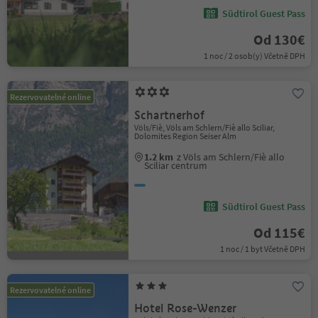
Südtirol Guest Pass
Od 130€
1 noc / 2 osob(y) Včetně DPH
Rezervovatelné online
Schartnerhof
Völs/Fiè, Völs am Schlern/Fiè allo Sciliar,
Dolomites Region Seiser Alm
1.2 km
z Völs am Schlern/Fiè allo
Sciliar centrum
Südtirol Guest Pass
Od 115€
1 noc / 1 byt Včetně DPH
Rezervovatelné online
Hotel Rose-Wenzer