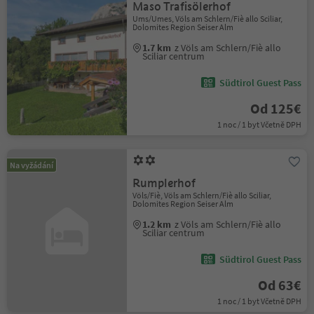
Maso Trafisölerhof
Ums/Umes, Völs am Schlern/Fiè allo Sciliar,
Dolomites Region Seiser Alm
1.7 km
z Völs am Schlern/Fiè allo
Sciliar centrum
Südtirol Guest Pass
Od 125€
1 noc / 1 byt Včetně DPH
Na vyžádání
Rumplerhof
Völs/Fiè, Völs am Schlern/Fiè allo Sciliar,
Dolomites Region Seiser Alm
1.2 km
z Völs am Schlern/Fiè allo
Sciliar centrum
Südtirol Guest Pass
Od 63€
1 noc / 1 byt Včetně DPH