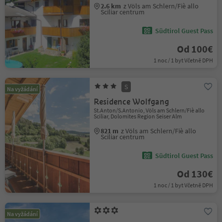
2.6 km
z Völs am Schlern/Fiè allo
Sciliar centrum
Südtirol Guest Pass
Od 100€
1 noc / 1 byt Včetně DPH
S
Na vyžádání
Residence Wolfgang
St.Anton/S.Antonio, Völs am Schlern/Fiè allo
Sciliar, Dolomites Region Seiser Alm
821 m
z Völs am Schlern/Fiè allo
Sciliar centrum
Südtirol Guest Pass
Od 130€
1 noc / 1 byt Včetně DPH
Na vyžádání