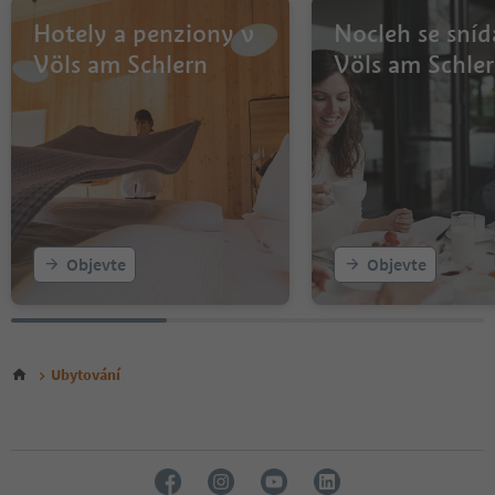
Hotely a penziony v
Nocleh se sníd
Völs am Schlern
Völs am Schle
Objevte
Objevte
Ubytování