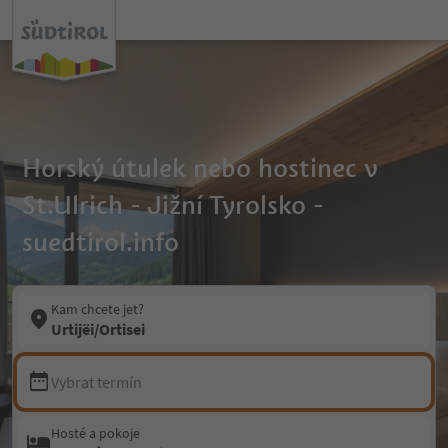
Horský útulek nebo hostinec v
St.Ulrich - Jižní Tyrolsko -
suedtirol.info
Kam chcete jet?
Urtijëi/Ortisei
Vybrat termín
Hosté a pokoje