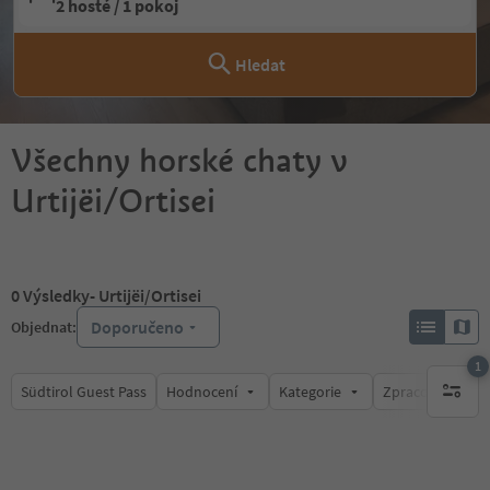
2 hosté / 1 pokoj
Hledat
Všechny horské chaty v
Urtijëi/Ortisei
0
Výsledky
- Urtijëi/Ortisei
Doporučeno
Objednat:
1
Südtirol Guest Pass
Hodnocení
Kategorie
Zpracovává
1 aktywn