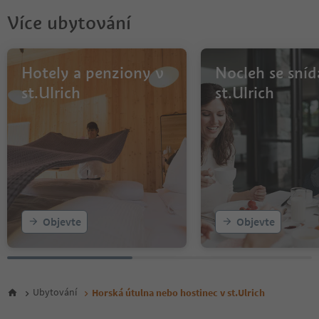
Více ubytování
Hotely a penziony v
Nocleh se sníd
st.Ulrich
st.Ulrich
Objevte
Objevte
Ubytování
Horská útulna nebo hostinec v st.Ulrich