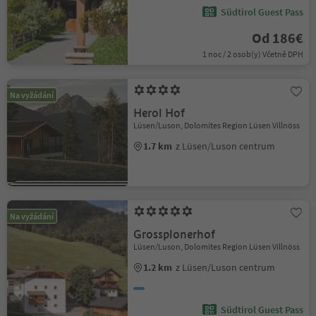
Südtirol Guest Pass
Od 186€
1 noc / 2 osob(y) Včetně DPH
Na vyžádání
Herol Hof
Lüsen/Luson, Dolomites Region Lüsen Villnöss
1.7 km
z Lüsen/Luson centrum
Na vyžádání
Grossplonerhof
Lüsen/Luson, Dolomites Region Lüsen Villnöss
1.2 km
z Lüsen/Luson centrum
Südtirol Guest Pass