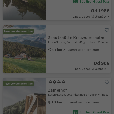
Südtirol Guest Pass
Od 198€
1 noc / 2 osob(y) Včetně DPH
Rezervovatelné online
Schutzhütte Kreuzwiesenalm
Lüsen/Luson, Dolomites Region Lüsen Villnöss
3.4 km
z Lüsen/Luson centrum
Od 90€
1 noc / 2 osob(y) Včetně DPH
Rezervovatelné online
Zalnerhof
Lüsen/Luson, Dolomites Region Lüsen Villnöss
1.2 km
z Lüsen/Luson centrum
Südtirol Guest Pass