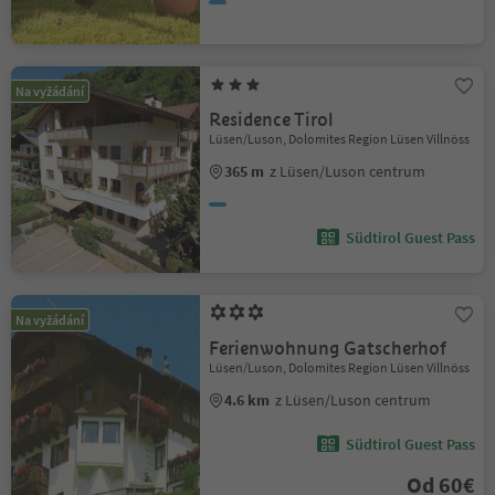
Na vyžádání
Residence Tirol
Lüsen/Luson, Dolomites Region Lüsen Villnöss
365 m
z Lüsen/Luson centrum
Südtirol Guest Pass
Na vyžádání
Ferienwohnung Gatscherhof
Lüsen/Luson, Dolomites Region Lüsen Villnöss
4.6 km
z Lüsen/Luson centrum
Südtirol Guest Pass
Od 60€