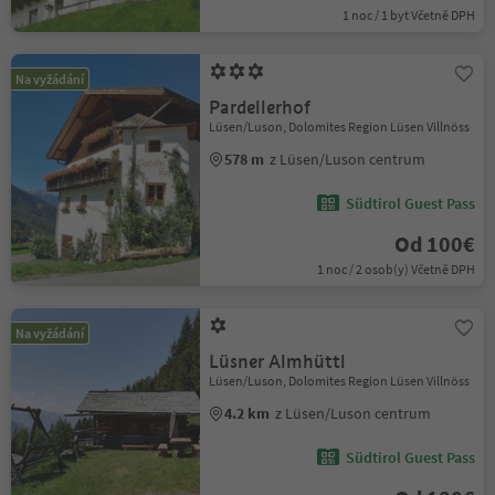
1 noc / 1 byt Včetně DPH
Na vyžádání
Pardellerhof
Lüsen/Luson, Dolomites Region Lüsen Villnöss
578 m
z Lüsen/Luson centrum
Südtirol Guest Pass
Od 100€
1 noc / 2 osob(y) Včetně DPH
Na vyžádání
Lüsner Almhüttl
Lüsen/Luson, Dolomites Region Lüsen Villnöss
4.2 km
z Lüsen/Luson centrum
Südtirol Guest Pass