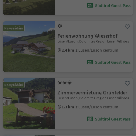
Südtirol Guest Pass
Na vyžádání
Ferienwohnung Wieserhof
Lüsen/Luson, Dolomites Region Lüsen Villnöss
2.4 km
z Lüsen/Luson centrum
Südtirol Guest Pass
Na vyžádání
Zimmervermietung Grünfelder
Lüsen/Luson, Dolomites Region Lüsen Villnöss
1.3 km
z Lüsen/Luson centrum
Südtirol Guest Pass