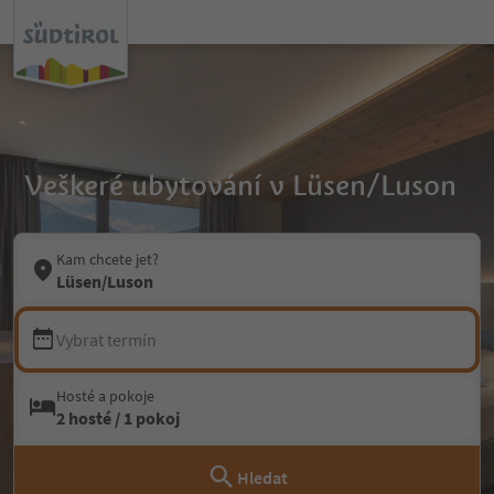
Veškeré ubytování v Lüsen/Luson
Kam chcete jet?
Lüsen/Luson
Vybrat termín
Hosté a pokoje
2 hosté / 1 pokoj
Hledat