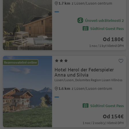
1.7 km
z Lüsen/Luson centrum
Úroveň udržitelnosti 2
Südtirol Guest Pass
Od 180€
1 noc / 1 byt Včetně DPH
Rezervovatelné online
Hotel Herol der Federspieler
Anna und Silvia
Lüsen/Luson, Dolomites Region Lüsen Villnöss
1.6 km
z Lüsen/Luson centrum
Südtirol Guest Pass
Od 154€
1 noc / 2 osob(y) Včetně DPH