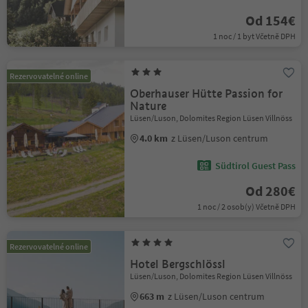
Od 154€
1 noc / 1 byt Včetně DPH
Rezervovatelné online
Oberhauser Hütte Passion for
Nature
Lüsen/Luson, Dolomites Region Lüsen Villnöss
4.0 km
z Lüsen/Luson centrum
Südtirol Guest Pass
Od 280€
1 noc / 2 osob(y) Včetně DPH
Rezervovatelné online
Hotel Bergschlössl
Lüsen/Luson, Dolomites Region Lüsen Villnöss
663 m
z Lüsen/Luson centrum