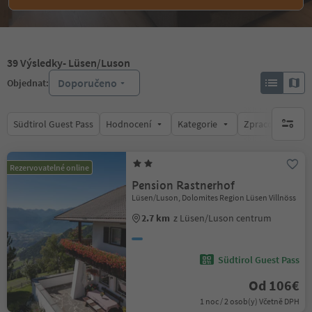
39
Výsledky
- Lüsen/Luson
Doporučeno
Objednat:
Südtirol Guest Pass
Hodnocení
Kategorie
Zpracovává
brak ak
Rezervovatelné online
Pension Rastnerhof
Lüsen/Luson, Dolomites Region Lüsen Villnöss
2.7 km
z Lüsen/Luson centrum
Südtirol Guest Pass
Od 106€
1 noc / 2 osob(y) Včetně DPH