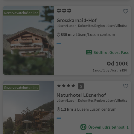
Rezervovatelné online
Grosskarnaid-Hof
Lüsen/Luson, Dolomites Region Lüsen Villnöss
830 m
z Lüsen/Luson centrum
Südtirol Guest Pass
Od 100€
1 noc / 1 byt Včetně DPH
S
Rezervovatelné online
Naturhotel Lüsnerhof
Lüsen/Luson, Dolomites Region Lüsen Villnöss
1.2 km
z Lüsen/Luson centrum
Úroveň udržitelnosti 1