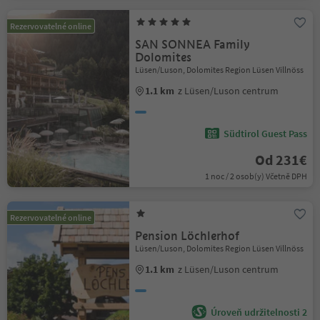
Rezervovatelné online
SAN SONNEA Family
Dolomites
Lüsen/Luson, Dolomites Region Lüsen Villnöss
1.1 km
z Lüsen/Luson centrum
Südtirol Guest Pass
Od 231€
1 noc / 2 osob(y) Včetně DPH
Rezervovatelné online
Pension Löchlerhof
Lüsen/Luson, Dolomites Region Lüsen Villnöss
1.1 km
z Lüsen/Luson centrum
Úroveň udržitelnosti 2