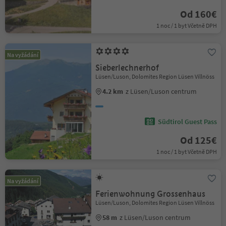
Od 160€
1 noc / 1 byt Včetně DPH
Na vyžádání
Sieberlechnerhof
Lüsen/Luson, Dolomites Region Lüsen Villnöss
4.2 km
z Lüsen/Luson centrum
Südtirol Guest Pass
Od 125€
1 noc / 1 byt Včetně DPH
Na vyžádání
Ferienwohnung Grossenhaus
Lüsen/Luson, Dolomites Region Lüsen Villnöss
58 m
z Lüsen/Luson centrum