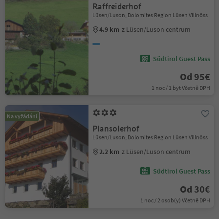
Raffreiderhof
Lüsen/Luson, Dolomites Region Lüsen Villnöss
4.9 km
z Lüsen/Luson centrum
Südtirol Guest Pass
Od 95€
1 noc / 1 byt Včetně DPH
Na vyžádání
Plansolerhof
Lüsen/Luson, Dolomites Region Lüsen Villnöss
2.2 km
z Lüsen/Luson centrum
Südtirol Guest Pass
Od 30€
1 noc / 2 osob(y) Včetně DPH