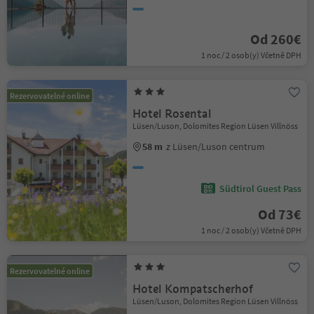
Od 260€
1 noc / 2 osob(y) Včetně DPH
Rezervovatelné online
Hotel Rosental
Lüsen/Luson, Dolomites Region Lüsen Villnöss
58 m
z Lüsen/Luson centrum
Südtirol Guest Pass
Od 73€
1 noc / 2 osob(y) Včetně DPH
Rezervovatelné online
Hotel Kompatscherhof
Lüsen/Luson, Dolomites Region Lüsen Villnöss