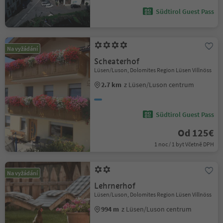
Südtirol Guest Pass
Na vyžádání
Scheaterhof
Lüsen/Luson, Dolomites Region Lüsen Villnöss
2.7 km
z Lüsen/Luson centrum
Südtirol Guest Pass
Od 125€
1 noc / 1 byt Včetně DPH
Na vyžádání
Lehrnerhof
Lüsen/Luson, Dolomites Region Lüsen Villnöss
994 m
z Lüsen/Luson centrum