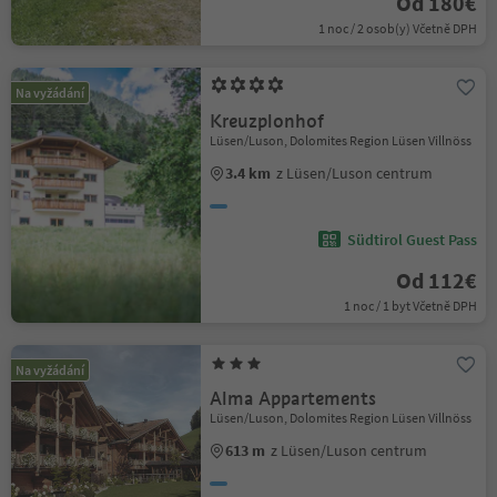
Od 180€
1 noc / 2 osob(y) Včetně DPH
Na vyžádání
Kreuzplonhof
Lüsen/Luson, Dolomites Region Lüsen Villnöss
3.4 km
z Lüsen/Luson centrum
Südtirol Guest Pass
Od 112€
1 noc / 1 byt Včetně DPH
Na vyžádání
Alma Appartements
Lüsen/Luson, Dolomites Region Lüsen Villnöss
613 m
z Lüsen/Luson centrum