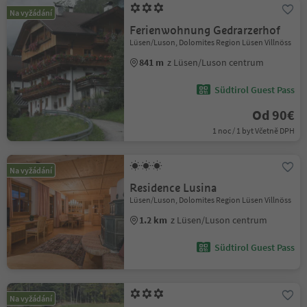
Na vyžádání
Ferienwohnung Gedrarzerhof
Lüsen/Luson, Dolomites Region Lüsen Villnöss
841 m
z Lüsen/Luson centrum
Südtirol Guest Pass
Od 90€
1 noc / 1 byt Včetně DPH
Na vyžádání
Residence Lusina
Lüsen/Luson, Dolomites Region Lüsen Villnöss
1.2 km
z Lüsen/Luson centrum
Südtirol Guest Pass
Na vyžádání