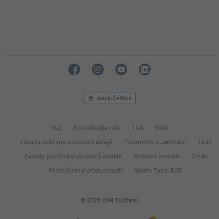
Jazyk: Čeština
FAQ
Kontaktujte nás
Tisk
MICE
Zásady ochrany osobních údajů
Podmínky a ujednání
Tiráž
Zásady používání souborů cookie
Filmová komise
O nás
Prohlášení o přístupnosti
South Tyrol B2B
© 2026 IDM Südtirol