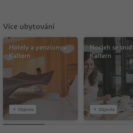
Více ubytování
Hotely a penzionyv
Nocleh se sníd
Kaltern
Kaltern
Objevte
Objevte