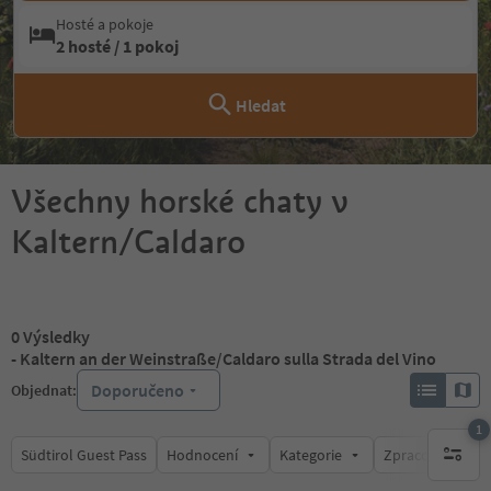
Hosté a pokoje
2 hosté / 1 pokoj
Hledat
Všechny horské chaty v
Kaltern/Caldaro
0
Výsledky
- Kaltern an der Weinstraße/Caldaro sulla Strada del Vino
Doporučeno
Objednat:
1
Südtirol Guest Pass
Hodnocení
Kategorie
Zpracovává
1 aktywn