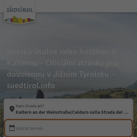
Horská útulna nebo hostinec v
Kalternu - Oficiální stránky pro
dovolenou v Jižním Tyrolsku -
suedtirol.info
Kam chcete jet?
Kaltern an der Weinstraße/Caldaro sulla Strada del Vino
Vybrat termín