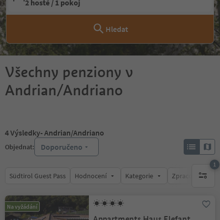
2 hosté / 1 pokoj
Hledat
Všechny penziony v
Andrian/Andriano
4
Výsledky
- Andrian/Andriano
Doporučeno
Objednat:
1
Südtirol Guest Pass
Hodnocení
Kategorie
Zpracovává
1 aktywn
Na vyžádání
Appartments Haus Elefant