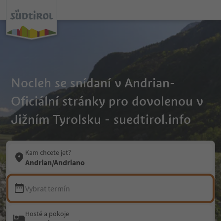
Nocleh se snídaní v Andrian-
Oficiální stránky pro dovolenou v
Jižním Tyrolsku - suedtirol.info
Kam chcete jet?
Andrian/Andriano
Vybrat termín
Hosté a pokoje