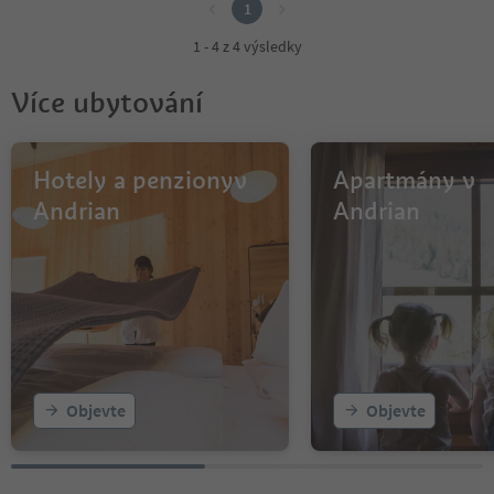
1
1 - 4 z 4 výsledky
Více ubytování
Hotely a penzionyv
Apartmány v
Andrian
Andrian
Objevte
Objevte