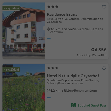
Na vyžádání
Residence Bruna
Sëlva/Selva di Val Gardena, Dolomites Region
Val Gardena
2.1 km
z Sëlva/Selva di Val Gardena
centrum
Od 85€
1 noc / 1 byt Včetně DPH
Na vyžádání
Hotel Naturidylle Geyrerhof
Oberbozen/Soprabolzano, Ritten/Renon,
Bolzano/Bozen and environs
4.2 km
z Ritten/Renon centrum
Südtirol Guest Pass