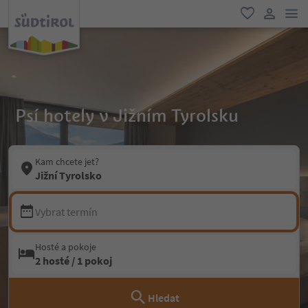
odk
oblíbené
uživatel
Psí hotely v Jižním Tyrolsku
Kam chcete jet?
Jižní Tyrolsko
Vybrat termín
Hosté a pokoje
2 hosté / 1 pokoj
Hledat