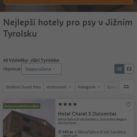
Nejlepší hotely pro psy v Jižním
Tyrolsku
43
Výsledky
- Jižní Tyrolsko
Doporučeno
Objednat:
Südtirol Guest Pass
Hodnocení
Kategorie
Zpracovává
brak ak
Rezervovatelné online
Hotel Chalet S Dolomites
Sëlva/Selva di Val Gardena, Dolomites Region
Val Gardena
149 m
z Sëlva/Selva di Val Gardena
centrum