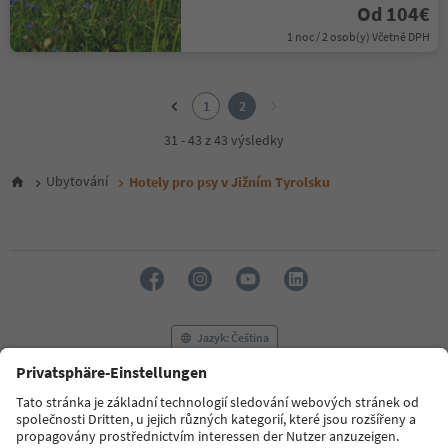
Od 104€
1 noc / 2 osob(y) Včetně DPH
1
2
1
2
31 - 43 z 43 výsledky
Ubytování
Hotely pro psy v Jižním Tyrolsku
Jazyk: Čeština
FAQ
Kontaktujte nás
Tisk
MICE
Zásady ochrany osobních údajů
Podmínky a ujednání
Tiráž