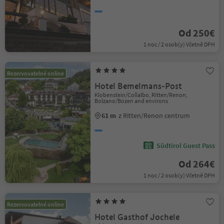
Od 250€
1 noc / 2 osob(y) Včetně DPH
Rezervovatelné online
Hotel Bemelmans-Post
Klobenstein/Collalbo, Ritten/Renon,
Bolzano/Bozen and environs
61 m
z Ritten/Renon centrum
Südtirol Guest Pass
Od 264€
1 noc / 2 osob(y) Včetně DPH
Rezervovatelné online
Hotel Gasthof Jochele