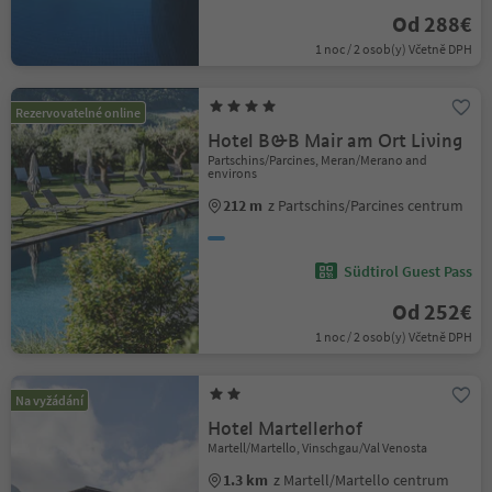
Od 288€
1 noc / 2 osob(y) Včetně DPH
Rezervovatelné online
Hotel B&B Mair am Ort Living
Partschins/Parcines, Meran/Merano and
environs
212 m
z Partschins/Parcines centrum
Südtirol Guest Pass
Od 252€
1 noc / 2 osob(y) Včetně DPH
Na vyžádání
Hotel Martellerhof
Martell/Martello, Vinschgau/Val Venosta
1.3 km
z Martell/Martello centrum