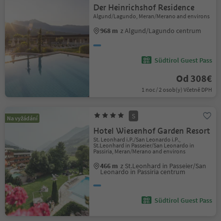
Der Heinrichshof Residence
Algund/Lagundo, Meran/Merano and environs
968 m
z Algund/Lagundo centrum
Südtirol Guest Pass
Od 308€
1 noc / 2 osob(y) Včetně DPH
S
Na vyžádání
Hotel Wiesenhof Garden Resort
St. Leonhard i.P./San Leonardo i.P.,
St.Leonhard in Passeier/San Leonardo in
Passiria, Meran/Merano and environs
466 m
z St.Leonhard in Passeier/San
Leonardo in Passiria centrum
Südtirol Guest Pass