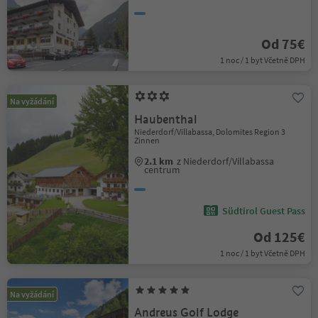
Od 75€
1 noc / 1 byt Včetně DPH
Na vyžádání
Haubenthal
Niederdorf/Villabassa, Dolomites Region 3
Zinnen
2.1 km
z Niederdorf/Villabassa
centrum
Südtirol Guest Pass
Od 125€
1 noc / 1 byt Včetně DPH
Na vyžádání
Andreus Golf Lodge