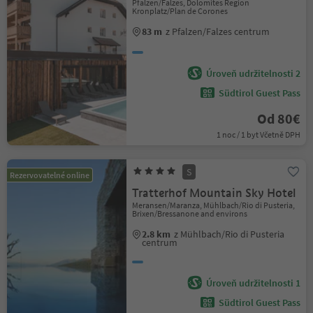
Pfalzen/Falzes, Dolomites Region
Kronplatz/Plan de Corones
83 m
z Pfalzen/Falzes centrum
Úroveň udržitelnosti 2
Südtirol Guest Pass
Od 80€
1 noc / 1 byt Včetně DPH
S
Rezervovatelné online
Tratterhof Mountain Sky Hotel
Meransen/Maranza, Mühlbach/Rio di Pusteria,
Brixen/Bressanone and environs
2.8 km
z Mühlbach/Rio di Pusteria
centrum
Úroveň udržitelnosti 1
Südtirol Guest Pass