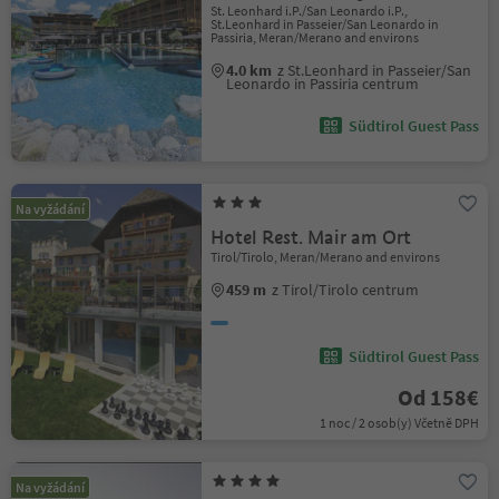
St. Leonhard i.P./San Leonardo i.P.,
St.Leonhard in Passeier/San Leonardo in
Passiria, Meran/Merano and environs
4.0 km
z St.Leonhard in Passeier/San
Leonardo in Passiria centrum
Südtirol Guest Pass
Na vyžádání
Hotel Rest. Mair am Ort
Tirol/Tirolo, Meran/Merano and environs
459 m
z Tirol/Tirolo centrum
Südtirol Guest Pass
Od 158€
1 noc / 2 osob(y) Včetně DPH
Na vyžádání