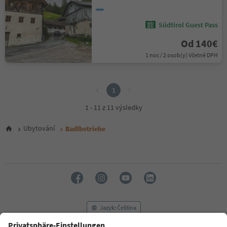
Südtirol Guest Pass
Od 140€
1 noc / 2 osob(y) Včetně DPH
1
1
1 - 11 z 11 výsledky
Ubytování
Badlbetriebe
Jazyk: Čeština