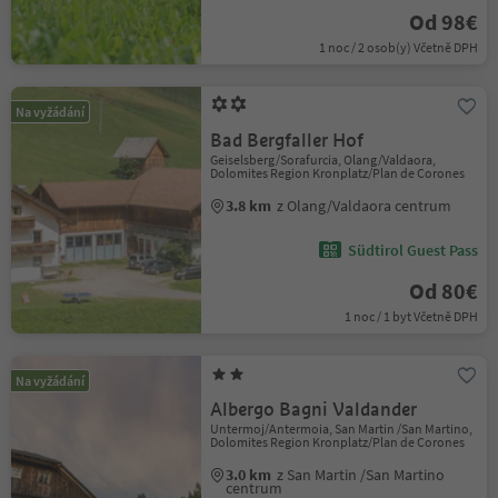
Od 98€
1 noc / 2 osob(y) Včetně DPH
Na vyžádání
Bad Bergfaller Hof
Geiselsberg/Sorafurcia, Olang/Valdaora,
Dolomites Region Kronplatz/Plan de Corones
3.8 km
z Olang/Valdaora centrum
Südtirol Guest Pass
Od 80€
1 noc / 1 byt Včetně DPH
Na vyžádání
Albergo Bagni Valdander
Untermoj/Antermoia, San Martin /San Martino,
Dolomites Region Kronplatz/Plan de Corones
3.0 km
z San Martin /San Martino
centrum