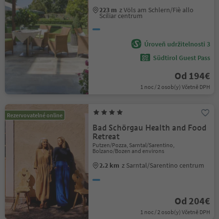
223 m
z Völs am Schlern/Fiè allo
Sciliar centrum
Úroveň udržitelnosti 3
Südtirol Guest Pass
Od 194€
1 noc / 2 osob(y) Včetně DPH
Rezervovatelné online
Bad Schörgau Health and Food
Retreat
Putzen/Pozza, Sarntal/Sarentino,
Bolzano/Bozen and environs
2.2 km
z Sarntal/Sarentino centrum
Od 204€
1 noc / 2 osob(y) Včetně DPH