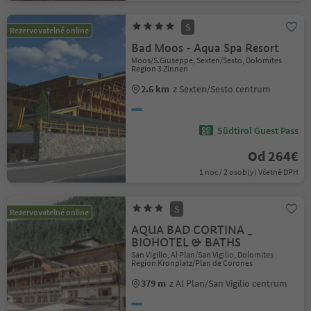
S
Rezervovatelné online
Bad Moos - Aqua Spa Resort
Moos/S.Giuseppe, Sexten/Sesto, Dolomites
Region 3 Zinnen
2.6 km
z Sexten/Sesto centrum
Südtirol Guest Pass
Od 264€
1 noc / 2 osob(y) Včetně DPH
S
Rezervovatelné online
AQUA BAD CORTINA _
BIOHOTEL & BATHS
San Vigilio, Al Plan/San Vigilio, Dolomites
Region Kronplatz/Plan de Corones
379 m
z Al Plan/San Vigilio centrum