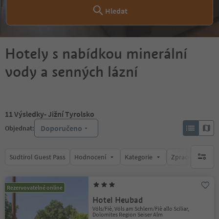
Hledat
Hotely s nabídkou minerální
vody a senných lázní
11
Výsledky
- Jižní Tyrolsko
Doporučeno
Objednat:
Südtirol Guest Pass
Hodnocení
Kategorie
Zpracovává
brak ak
Rezervovatelné online
Hotel Heubad
Völs/Fiè, Völs am Schlern/Fiè allo Sciliar,
Dolomites Region Seiser Alm