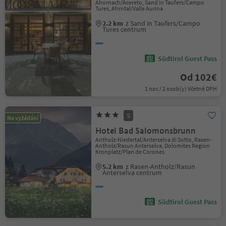
Ahornach/Acereto, Sand in Taufers/Campo
Tures, Ahrntal/Valle Aurina
2.2 km
z Sand in Taufers/Campo
Tures centrum
Südtirol Guest Pass
Od 102€
1 noc / 2 osob(y) Včetně DPH
S
Na vyžádání
Hotel Bad Salomonsbrunn
Antholz-Niedertal/Anterselva di Sotto, Rasen-
Antholz/Rasun Anterselva, Dolomites Region
Kronplatz/Plan de Corones
5.2 km
z Rasen-Antholz/Rasun
Anterselva centrum
Südtirol Guest Pass