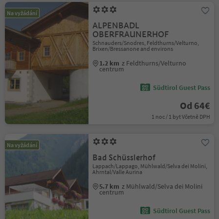
Na vyžádání
ALPENBADL
OBERFRAUNERHOF
Schnauders/Snodres, Feldthurns/Velturno,
Brixen/Bressanone and environs
1.2 km
z Feldthurns/Velturno
centrum
Südtirol Guest Pass
Od 64€
1 noc / 1 byt Včetně DPH
Na vyžádání
Bad Schüsslerhof
Lappach/Lappago, Mühlwald/Selva dei Molini,
Ahrntal/Valle Aurina
5.7 km
z Mühlwald/Selva dei Molini
centrum
Südtirol Guest Pass