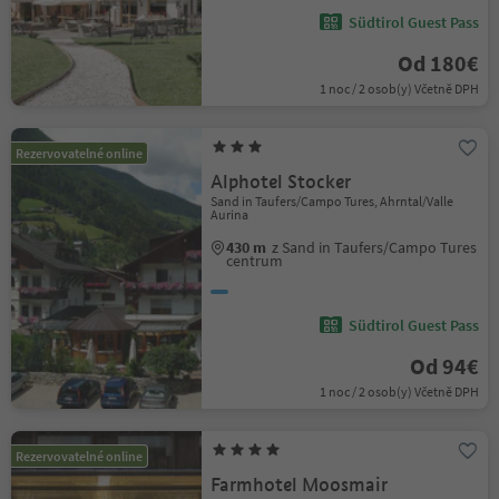
Südtirol Guest Pass
Od 180€
1 noc / 2 osob(y) Včetně DPH
Rezervovatelné online
Alphotel Stocker
Sand in Taufers/Campo Tures, Ahrntal/Valle
Aurina
430 m
z Sand in Taufers/Campo Tures
centrum
Südtirol Guest Pass
Od 94€
1 noc / 2 osob(y) Včetně DPH
Rezervovatelné online
Farmhotel Moosmair