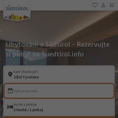
odk
oblíbené
uživatel
Ubytování v Südtirol - Rezervujte
si pobyt na Suedtirol.info
Kam chcete jet?
Jižní Tyrolsko
Vybrat termín
Hosté a pokoje
2 hosté / 1 pokoj