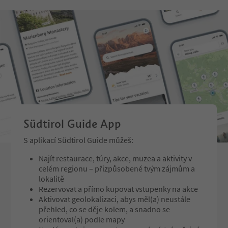
s (Gampen Gallery), whereas the c
veisers "Knòperi".
entral part hosts an exclusive coll
ection of minerals.
In the 19th century, th
was so dilapidated that
e completely rebuilt. 
1876, under the curate
r Mitterer, the parish 
eis was built in neo-got
articularly impressive a
-standing tower and th
by Albrecht Steiner ins
Südtirol Guide App
rch.
S aplikací Südtirol Guide můžeš:
Najít restaurace, túry, akce, muzea a aktivity v
celém regionu – přizpůsobené tvým zájmům a
lokalitě
Rezervovat a přímo kupovat vstupenky na akce
Aktivovat geolokalizaci, abys měl(a) neustále
přehled, co se děje kolem, a snadno se
orientoval(a) podle mapy