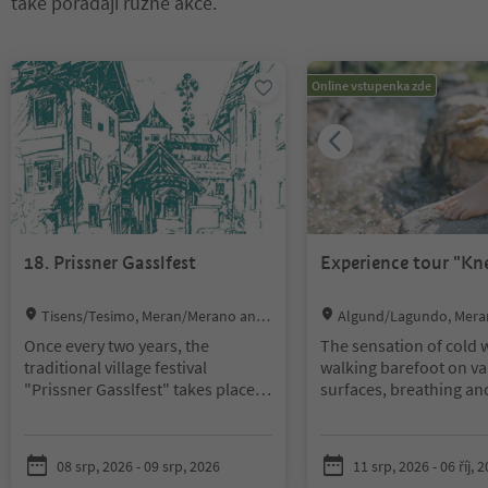
také pořádají různé akce.
Nacházíte se na tabulkovém posuvníku. Vyberte kartu pro zobraze
Online vstupenka zde
18. Prissner Gasslfest
Experience tour "Kn
Location:
Location:
Tisens/Tesimo, Meran/Merano and
Algund/Lagundo, Mera
environs
d environs
Once every two years, the
The sensation of cold 
traditional village festival
walking barefoot on va
"Prissner Gasslfest" takes place in
surfaces, breathing an
Prissiano. This year, the village
mindfulness exercises a
associations are organising the
few elements you will 
18th edition of this festival. It will
on this journey throug
08 srp, 2026 - 09 srp, 2026
11 srp, 2026 - 06 říj, 
take place on 8 and 9 August
teachings of Kneipp. T