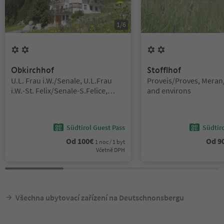
1
/
6
2
Květiny
2
Květiny
Obkirchhof
Stofflhof
Lokalita:
Lokalita:
U.L. Frau i.W./Senale, U.L.Frau
Proveis/Proves, Mera
i.W.-St. Felix/Senale-S.Felice,
and environs
Meran/Merano and environs
Südtirol Guest Pass
Südtir
Od
100
€
Od
9
1 noc / 1 byt
Včetně DPH
Všechna ubytovací zařízení na Deutschnonsbergu