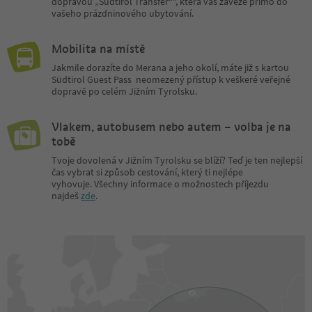
dopravou „Südtirol Transfer“", která vás zaveze přímo do
vašeho prázdninového ubytování.
Mobilita na místě
Jakmile dorazíte do Merana a jeho okolí, máte již s kartou
Südtirol Guest Pass neomezený přístup k veškeré veřejné
dopravě po celém Jižním Tyrolsku.
Vlakem, autobusem nebo autem – volba je na
tobě
Tvoje dovolená v Jižním Tyrolsku se blíží? Teď je ten nejlepší
čas vybrat si způsob cestování, který ti nejlépe
vyhovuje. Všechny informace o možnostech příjezdu
najdeš
zde
.