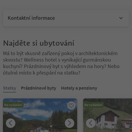
Kontaktní informace
Najděte si ubytování
Má to být vkusně zařízený pokoj v architektonickém
skvostu? Wellness hotel s vynikající gurmánskou
kuchyní? Prázdninový byt s výhledem na hory? Nebo
útulné místo k přespání na statku?
Nacházíte se na tabulkovém posuvníku. Vyberte kartu pro zobraze
Statky
Prázdninové byty
Hotely a penziony
Na vyžádání
Na vyžádání