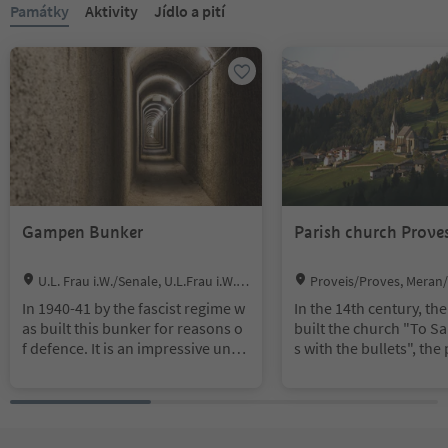
Památky
Aktivity
Jídlo a pití
Gampen Bunker
Parish church Prove
Location:
Location:
U.L. Frau i.W./Senale, U.L.Frau i.W.-S
Proveis/Proves, Meran
t. Felix/Senale-S.Felice, Meran/Merano
environs
In 1940-41 by the fascist regime w
In the 14th century, th
and environs
as built this bunker for reasons o
built the church "To Sa
f defence. It is an impressive unde
s with the bullets", the
rground structure made on sever
t of mines. As copper 
al storeys with a tight net of tunne
re mined earlier in thi
ls, that joins shooting ranges and
area and many a squire 
inner rooms. In the front area the
ed as a farmer in provi
re is an exhibition of photograph
ns Nonsberger also cal