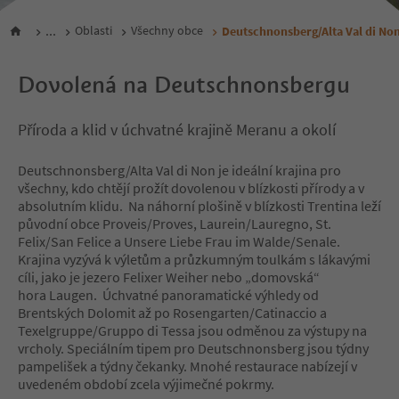
...
Oblasti
Všechny obce
Deutschnonsberg/Alta Val di No
Dovolená na Deutschnonsbergu
Příroda a klid v úchvatné krajině Meranu a okolí
Deutschnonsberg/Alta Val di Non je ideální krajina pro
všechny, kdo chtějí prožít dovolenou v blízkosti přírody a v
absolutním klidu. Na náhorní plošině v blízkosti Trentina leží
původní obce Proveis/Proves, Laurein/Lauregno, St.
Felix/San Felice a Unsere Liebe Frau im Walde/Senale.
Krajina vyzývá k výletům a průzkumným toulkám s lákavými
cíli, jako je jezero Felixer Weiher nebo „domovská“
hora Laugen. Úchvatné panoramatické výhledy od
Brentských Dolomit až po Rosengarten/Catinaccio a
Texelgruppe/Gruppo di Tessa jsou odměnou za výstupy na
vrcholy. Speciálním tipem pro Deutschnonsberg jsou týdny
pampelišek a týdny čekanky. Mnohé restaurace nabízejí v
uvedeném období zcela výjimečné pokrmy.