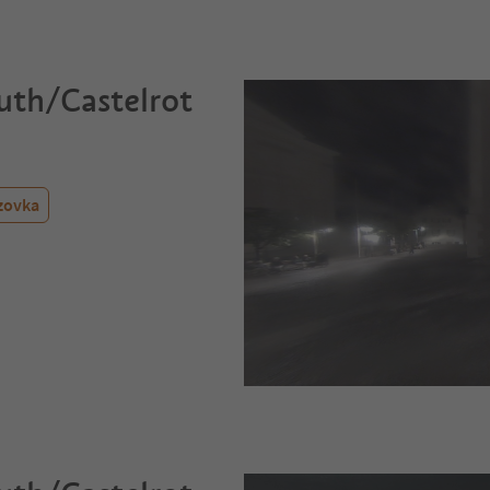
uth/Castelrot
zovka