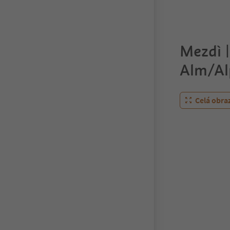
Mezdì |
Alm/Alp
Celá obra