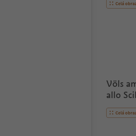
Celá obra
Völs am
allo Sci
Celá obra