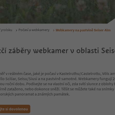
Tyrolsku
Počasí a webkamery
Webkamery na pastvině Seiser Alm
čí záběry webkamer v oblasti Seis
éměř v reálném čase, jaké je počasí v Kastelruthu/Castelrottu, Völs a
llo Sciliar, Seisu/Siusi a na pastvině samotné. Webkamery fungují 
u roční dobu. Podívejte se na vlastní oči, zda svítí slunce z oblohy
írně zataženo, nebo dokonce sněží. Těšit se můžete také na snímky
horských panoramat a známých památek.
jte si dovolenou