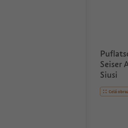
Puflats
Seiser 
Siusi
Celá obra