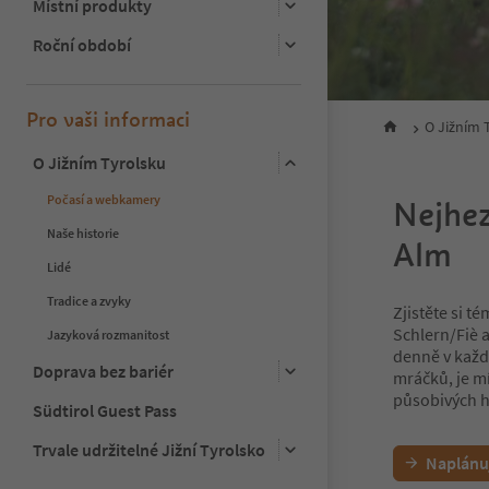
Místní produkty
Roční období
Pro vaši informaci
O Jižním 
O Jižním Tyrolsku
Počasí a webkamery
Nejhez
Naše historie
Alm
Lidé
Tradice a zvyky
Zjistěte si t
Schlern/Fiè a
Jazyková rozmanitost
denně v každo
Doprava bez bariér
mráčků, je m
působivých 
Südtirol Guest Pass
Trvale udržitelné Jižní Tyrolsko
Naplánu