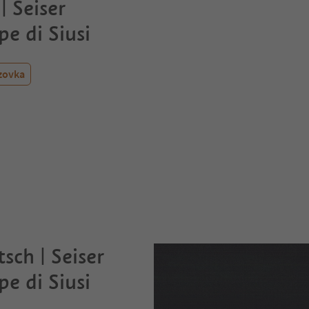
| Seiser
e di Siusi
zovka
ch | Seiser
e di Siusi