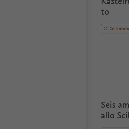
Kastelr
to
Celá obra
Seis am
allo Sci