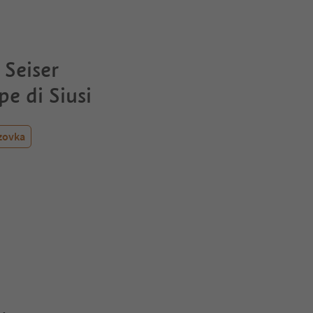
 Seiser
e di Siusi
zovka