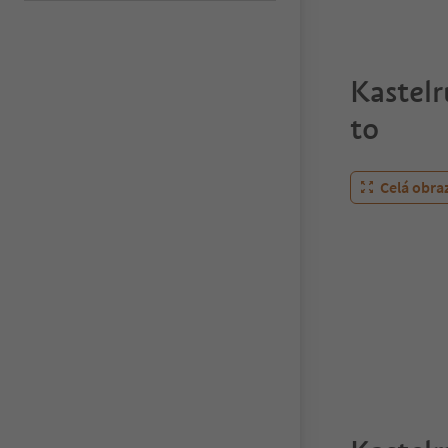
Kastelr
to
Celá obra