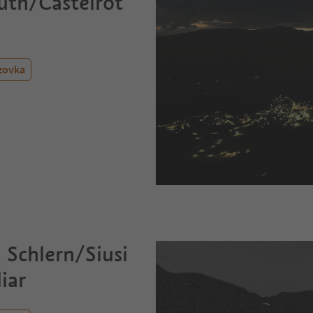
uth/Castelrot
zovka
 Schlern/Siusi
liar