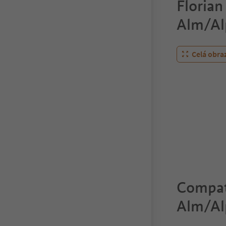
Florian 
Alm/Alp
Celá obra
Compats
Alm/Alp