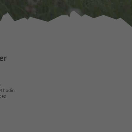
er
m
24 hodin
 bez