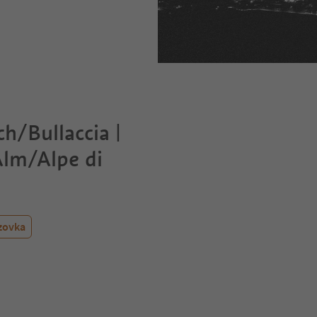
ch/Bullaccia |
Alm/Alpe di
zovka