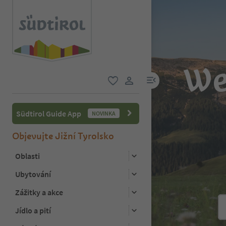
We
odkaz na menu
oblíbené
uživatelský odkaz
Südtirol Guide App
NOVINKA
Objevujte Jižní Tyrolsko
Oblasti
Ubytování
Zážitky a akce
Jídlo a pití