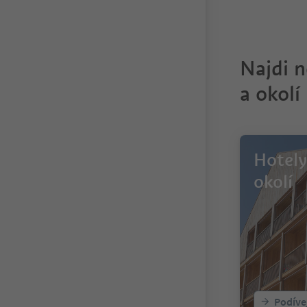
Najdi n
a okolí
Hotely
okolí
Podíve