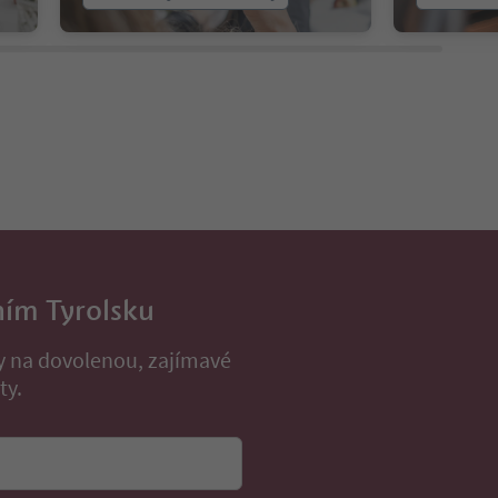
ním Tyrolsku
py na dovolenou, zajímavé
ty.