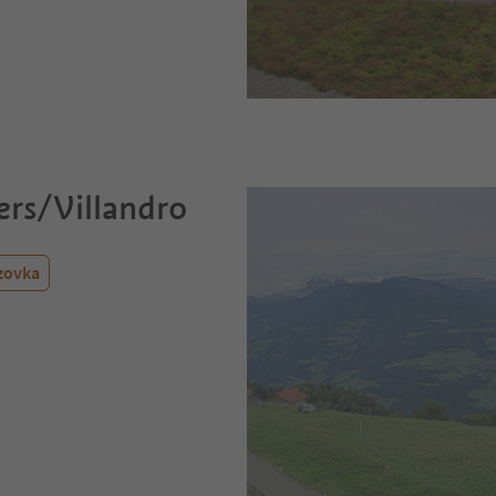
ers/Villandro
zovka