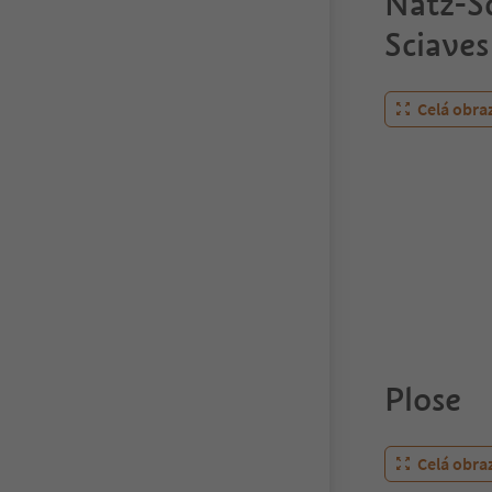
Natz-S
Sciaves
Celá obra
Plose
Celá obra