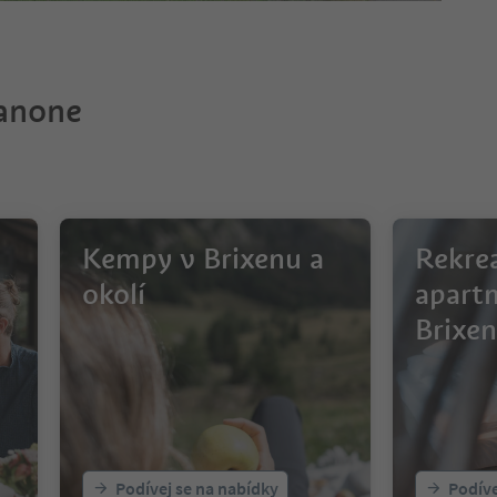
sanone
Kempy v Brixenu a
Rekre
okolí
apart
Brixen
Podívej se na nabídky
Podíve