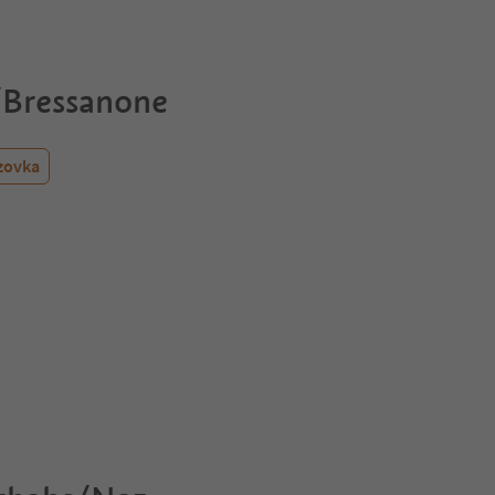
/Bressanone
zovka