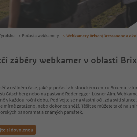
Tyrolsku
Počasí a webkamery
Webkamery Brixen/Bressanone a okol
čí záběry webkamer v oblasti Bri
éměř v reálném čase, jaké je počasí v historickém centru Brixenu, v tur
asti Gitschberg nebo na pastvině Rodenegger-Lüsner Alm. Webkame
ě v každou roční dobu. Podívejte se na vlastní oči, zda svítí slunce
je mírně zataženo, nebo dokonce sněží. Těšit se můžete také na sn
horských panoramat a známých památek.
jte si dovolenou