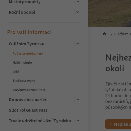
Místní produkty
Roční období
Pro vaši informaci
O Jižním 
O Jižním Tyrolsku
Počasí a webkamery
Nejhez
Naše historie
okolí
Lidé
Tradice a zvyky
Zjistěte si t
lyžařské obl
Jazyková rozmanitost
24 hodin denn
Doprava bez bariér
bez mráčků, 
působivých 
Südtirol Guest Pass
Trvale udržitelné Jižní Tyrolsko
Naplánu