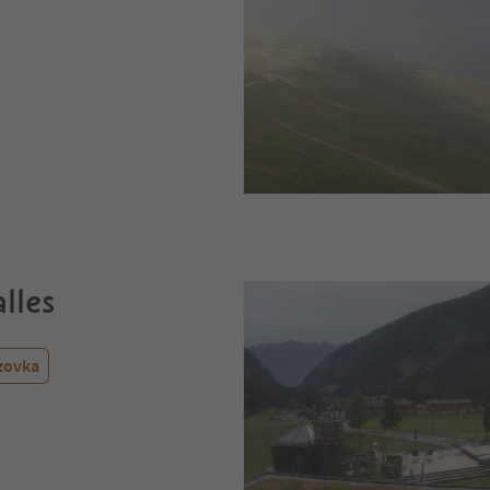
lles
zovka