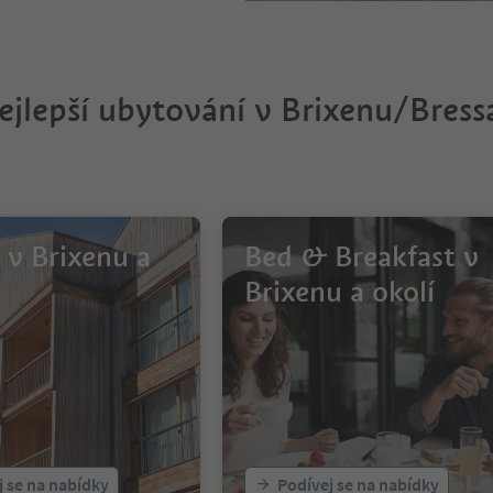
ejlepší ubytování v Brixenu/Bres
 v Brixenu a
Bed & Breakfast v
Brixenu a okolí
j se na nabídky
Podívej se na nabídky