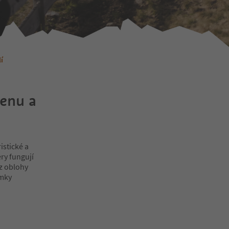
í
xenu a
istické a
ry fungují
 z oblohy
ímky