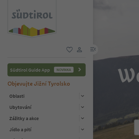
odkaz na menu
oblíbené
uživatelský odkaz
We
Südtirol Guide App
NOVINKA
Objevujte Jižní Tyrolsko
Oblasti
Ubytování
Zážitky a akce
Jídlo a pití