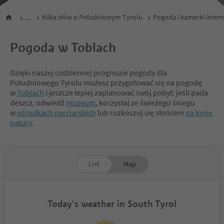
...
Kilka słów o Południowym Tyrolu
Pogoda i kamerki inter
Pogoda w Toblach
Dzięki naszej codziennej prognozie pogody dla
Południowego Tyrolu możesz przygotować się na pogodę
w
Toblach
i jeszcze lepiej zaplanować swój pobyt: jeśli pada
deszcz, odwiedź
muzeum
, korzystaj ze świeżego śniegu
w
ośrodkach narciarskich
lub rozkoszuj się słońcem
na łonie
natury
.
List
Map
Today’s weather in South Tyrol