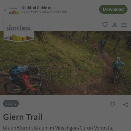
Südtirol Guide App
Download
South Tyrol´s digital travel guide
men
favorite
user lin
Cycling
Giern Trail
Graun/Curon, Graun im Vinschgau/Curon Venosta,