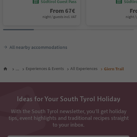
Südtirol Guest Pass
Südtir
From
67
€
F
night / guests incl. VAT
night / 
All nearby accommodations
...
Experiences & Events
All Experiences
Giern Trail
Ideas for Your South Tyrol Holiday
With the South Tyrol newsletter, you’ll get holiday
tips, event highlights and traditional recipes straight
to your inbox.