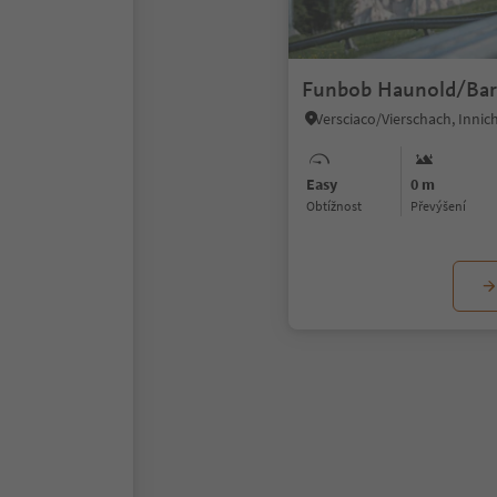
Funbob Haunold/Bar
Easy
0 m
Obtížnost
Převýšení
1