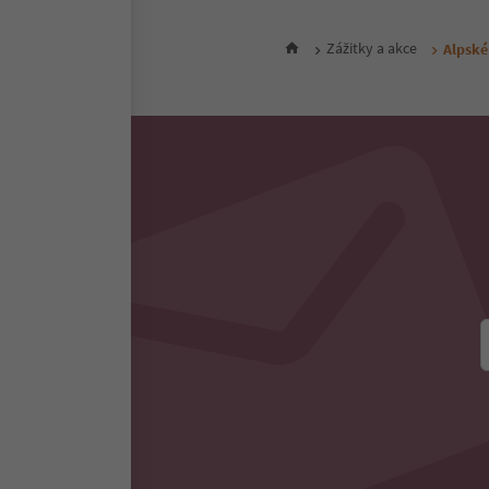
Zážitky a akce
Alpské