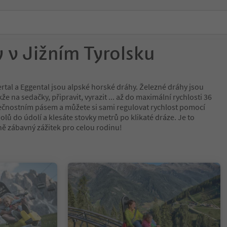
 v Jižním Tyrolsku
tertal a Eggental jsou alpské horské dráhy. Železné dráhy jsou
že na sedačky, připravit, vyrazit ... až do maximální rychlosti 36
ečnostním pásem a můžete si sami regulovat rychlost pomocí
dolů do údolí a klesáte stovky metrů po klikaté dráze. Je to
 zábavný zážitek pro celou rodinu!