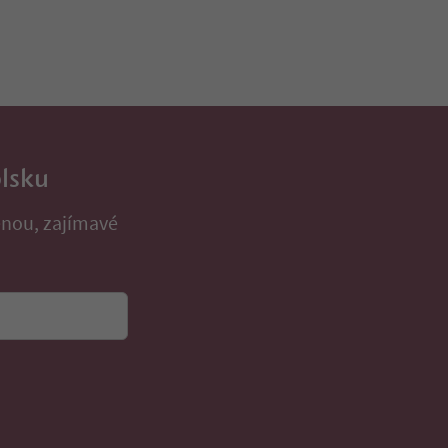
olsku
enou, zajímavé