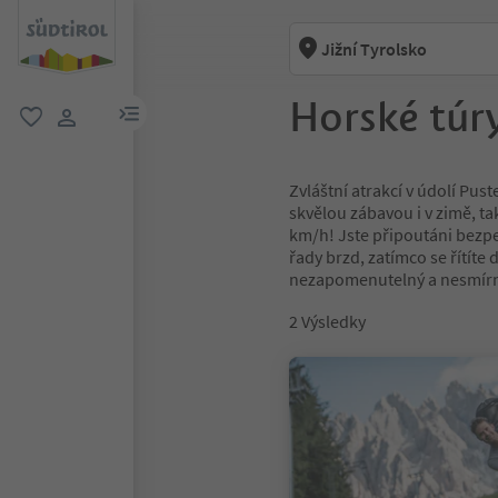
Jižní Tyrolsko
Horské túry
odkaz na menu
oblíbené
uživatelský odkaz
Zvláštní atrakcí v údolí Pus
skvělou zábavou i v zimě, tak
km/h! Jste připoutáni bezp
řady brzd, zatímco se řítíte 
nezapomenutelný a nesmírně
2
Výsledky