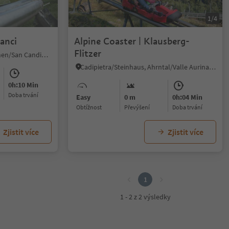
1/4
anci
Alpine Coaster | Klausberg-
Flitzer
Versciaco/Vierschach, Innichen/San Candido, Dolomites Region 3 Zinnen
Cadipietra/Steinhaus, Ahrntal/Valle Aurina, Ahrntal/Valle Aurina
0h:10 Min
doba trvání
Easy
0 m
0h:04 Min
Obtížnost
Převýšení
doba trvání
Zjistit více
Zjistit více
1
1 - 2 z 2 výsledky