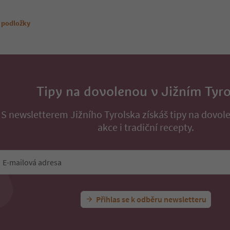
 podložky
Tipy na dovolenou v Jižním Tyr
S newsletterem Jižního Tyrolska získáš tipy na dovol
akce i tradiční recepty.
E-mailová adresa
Přihlas se k odběru newsletteru