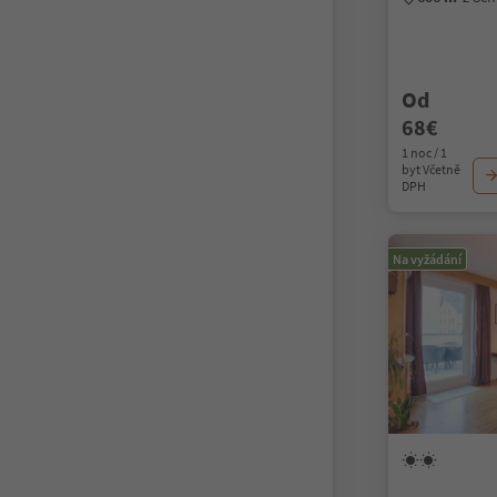
Od
68€
1 noc / 1
byt Včetně
DPH
Na vyžádání