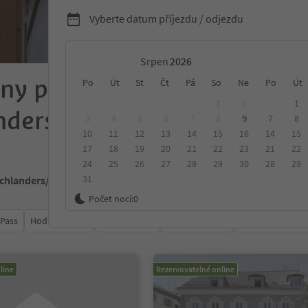
Vyberte datum příjezdu / odjezdu
Srpen
ny penziony v
Po
Út
St
Čt
Pá
So
Ne
Po
Út
1
2
1
nders/Silandro-Laas/Lasa
3
4
5
6
7
8
9
7
8
10
11
12
13
14
15
16
14
15
17
18
19
20
21
22
23
21
22
24
25
26
27
28
29
30
28
29
31
Schlanders/Silandro-Laas/Lasa
Počet nocí:
0
 Pass
Hodnocení
Kategorie
Zpracovává
Udržitelné ubyt
line
Rezervovatelné online