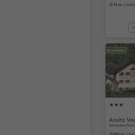
31 m
z Sch
Na vyžádání
Ansitz Vo
Schlanders/Silan
606 m
z Sc