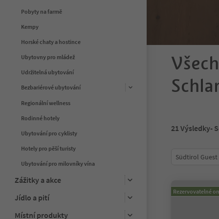
Pobyty na farmě
Kempy
Horské chaty a hostince
Všech
Ubytovny pro mládež
Udržitelná ubytování
Schla
Bezbariérové ubytování
Regionální wellness
Rodinné hotely
21
Výsledky
- 
Ubytování pro cyklisty
Hotely pro pěší turisty
Südtirol Guest
Ubytování pro milovníky vína
Zážitky a akce
Rezervovatelné on
Jídlo a pití
Místní produkty