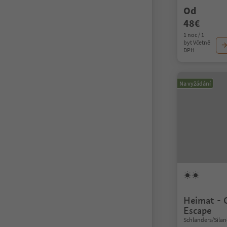
Od
48€
1 noc / 1
byt Včetně
DPH
Na vyžádání
Heimat - 
Escape
Schlanders/Silan