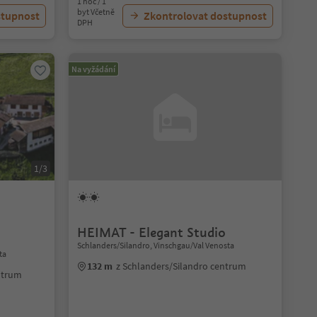
1 noc / 1
byt Včetně
stupnost
Zkontrolovat dostupnost
DPH
Na vyžádání
1/3
HEIMAT - Elegant Studio
Schlanders/Silandro, Vinschgau/Val Venosta
ta
132 m
z Schlanders/Silandro centrum
ntrum