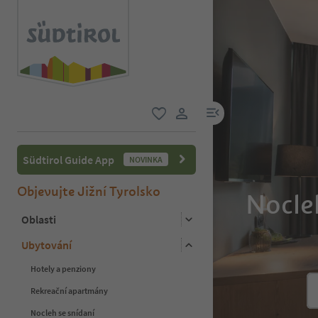
odkaz na menu
oblíbené
uživatelský odkaz
Südtirol Guide App
NOVINKA
Objevujte Jižní Tyrolsko
Nocleh
Oblasti
Ubytování
Hotely a penziony
Rekreační apartmány
Nocleh se snídaní