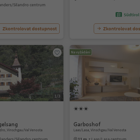
landers/Silandro centrum
Südtirol
Zkontrolovat dostupnost
Zkontrolovat do
Na vyžádání
1/3
gelsang
Garboshof
dro, Vinschgau/Val Venosta
Laas/Lasa, Vinschgau/Val Venosta
hlanders/Silandro centrum
11 m
z Laas/Lasa centrum