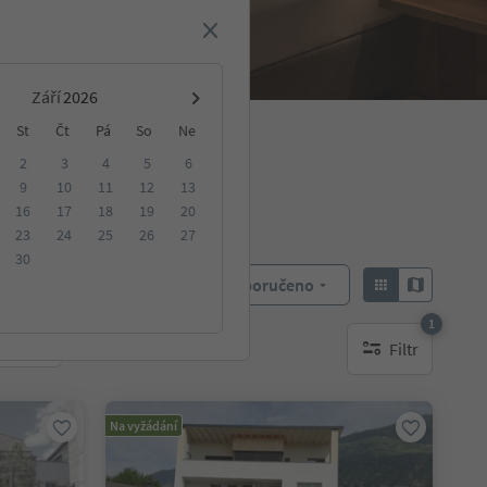
Září
St
Čt
Pá
So
Ne
2
3
4
5
6
9
10
11
12
13
16
17
18
19
20
23
24
25
26
27
30
Doporučeno
Objednat:
1
Filtr
ování
1 aktywny filtr
Na vyžádání