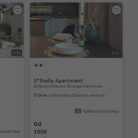
Na vyžádání
1/11
1/11
S*Stella Apartment
Schlanders/Silandro, Vinschgau/Val Venosta
10 m
z Schlanders/Silandro centrum
Südtirol Guest Pass
Od
100€
 Guest Pass