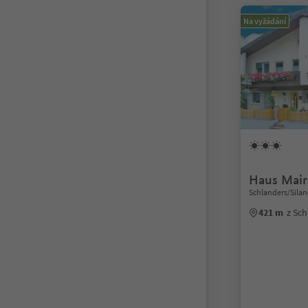
Na vyžádání
Haus Mair
Schlanders/Silan
421 m
z Sc