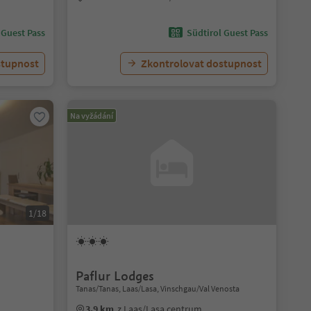
 Guest Pass
Südtirol Guest Pass
stupnost
Zkontrolovat dostupnost
Na vyžádání
1/18
Paflur Lodges
Tanas/Tanas, Laas/Lasa, Vinschgau/Val Venosta
3.9 km
z Laas/Lasa centrum