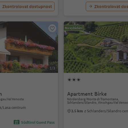
Zkontrolovat dostupnost
Zkontrolovat do
Na vyžádání
1/3
h
Apartment Birke
hgau/Val Venosta
Nördersberg/Monte di Tramontana,
Schlanders/Silandro, Vinschgau/Val Venos
as/Lasa centrum
2.5 km
z Schlanders/Silandro ce
Südtirol Guest Pass