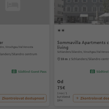
er
Sommavilla Apartments c
living
dro, Vinschgau/Val Venosta
Schlanders/Silandro, Vinschgau/Val Venos
hlanders/Silandro centrum
18 m
z Schlanders/Silandro cen
Südtirol Guest Pass
Südtirol
Od
75€
1 noc / 1
byt Včetně
Zkontrolovat dostupnost
Zkontrolovat do
DPH