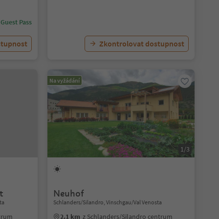
 Guest Pass
stupnost
Zkontrolovat dostupnost
Na vyžádání
1/3
t
Neuhof
ta
Schlanders/Silandro, Vinschgau/Val Venosta
ntrum
2.1 km
z Schlanders/Silandro centrum