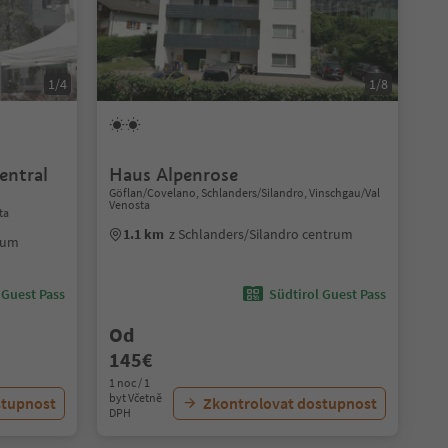
1/4
1/8
entral
Haus Alpenrose
Göflan/Covelano, Schlanders/Silandro, Vinschgau/Val
Venosta
ta
1.1 km
z Schlanders/Silandro centrum
trum
 Guest Pass
Südtirol Guest Pass
Od
145€
1 noc / 1
byt Včetně
stupnost
Zkontrolovat dostupnost
DPH