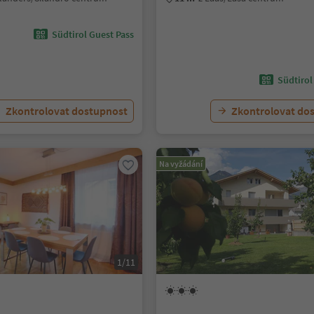
Südtirol Guest Pass
Südtirol
Zkontrolovat dostupnost
Zkontrolovat do
Na vyžádání
1/11