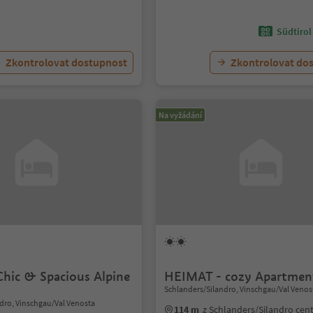
Südtirol
Zkontrolovat dostupnost
Zkontrolovat do
Na vyžádání
Chic & Spacious Alpine
HEIMAT - cozy Apartmen
Schlanders/Silandro, Vinschgau/Val Venos
dro, Vinschgau/Val Venosta
114 m
z Schlanders/Silandro ce