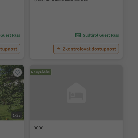
 Guest Pass
Südtirol Guest Pass
stupnost
Zkontrolovat dostupnost
Na vyžádání
1/28