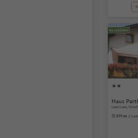
Na vyžádání
Haus Part
Laas/Lasa, Vinsc
379 m
z La