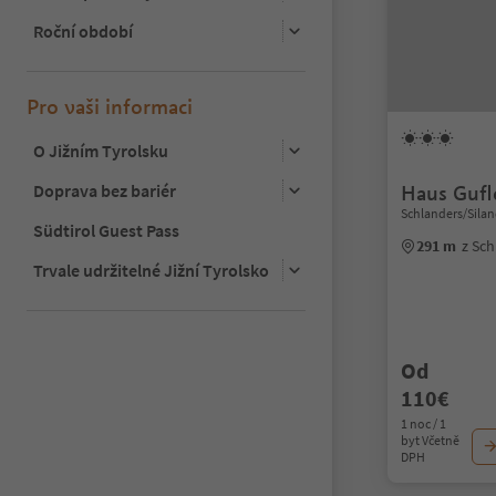
Roční období
Pro vaši informaci
O Jižním Tyrolsku
Doprava bez bariér
Haus Gufl
Schlanders/Silan
Südtirol Guest Pass
291 m
z Sc
Trvale udržitelné Jižní Tyrolsko
Od
110€
1 noc / 1
byt Včetně
DPH