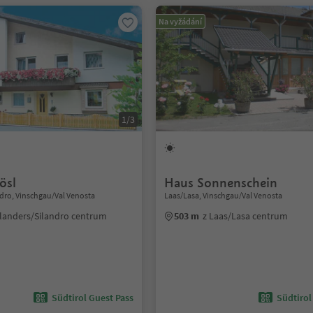
Na vyžádání
1/3
ösl
Haus Sonnenschein
dro, Vinschgau/Val Venosta
Laas/Lasa, Vinschgau/Val Venosta
hlanders/Silandro centrum
503 m
z Laas/Lasa centrum
Südtirol Guest Pass
Südtirol