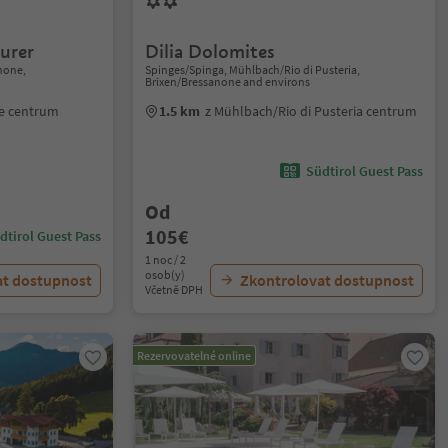
urer
Dilia Dolomites
anone,
Spinges/Spinga, Mühlbach/Rio di Pusteria,
Brixen/Bressanone and environs
ne centrum
1.5 km
z Mühlbach/Rio di Pusteria centrum
Südtirol Guest Pass
Od
105€
dtirol Guest Pass
1 noc / 2
osob(y)
at dostupnost
Zkontrolovat dostupnost
Včetně DPH
Rezervovatelné online