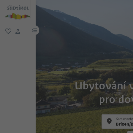
odkaz na menu
oblíbené
uživatelský odkaz
Ubytování v
pro do
Kam chcete 