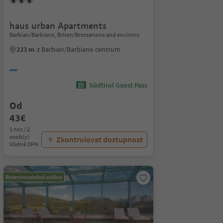
haus urban Apartments
Barbian/Barbiano, Brixen/Bressanone and environs
223 m
z Barbian/Barbiano centrum
Südtirol Guest Pass
Od
43€
1 noc / 2
osob(y)
Zkontrolovat dostupnost
Včetně DPH
Rezervovatelné online