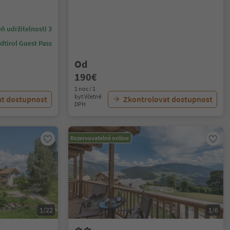
ň udržitelnosti 3
dtirol Guest Pass
Od
190€
1 noc / 1
byt Včetně
at dostupnost
Zkontrolovat dostupnost
DPH
Rezervovatelné online
1/22
1/6