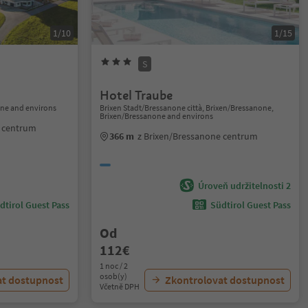
1/10
1/15
S
Hotel Traube
one and environs
Brixen Stadt/Bressanone città, Brixen/Bressanone,
Brixen/Bressanone and environs
o centrum
366 m
z Brixen/Bressanone centrum
Úroveň udržitelnosti 2
dtirol Guest Pass
Südtirol Guest Pass
Od
112€
1 noc / 2
osob(y)
at dostupnost
Zkontrolovat dostupnost
Včetně DPH