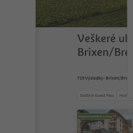
Veškeré ub
Brixen/Bre
719
Výsledky
- Brixen/Bress
Südtirol Guest Pass
Hodnoc
Rezervovatelné online