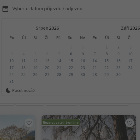
Vyberte datum příjezdu / odjezdu
Srpen
Září
ytování v
Po
Út
St
Čt
Pá
So
Ne
Po
Út
St
Čt
1
2
1
2
3
ssanone a okolí
3
4
5
6
7
8
9
7
8
9
10
10
11
12
13
14
15
16
14
15
16
17
17
18
19
20
21
22
23
21
22
23
24
24
25
26
27
28
29
30
28
29
30
31
anone a okolí
Počet nocí:
0
ení
Kategorie
Zpracovává
Udržitelné ubytování
Rezervovatelné online