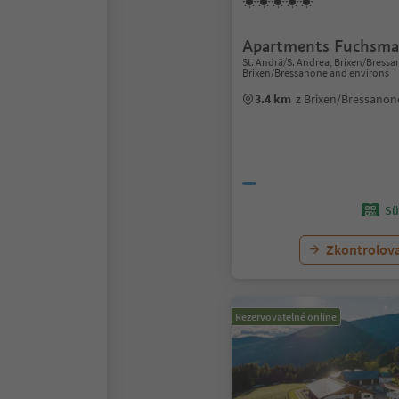
Apartments Fuchsma
St. Andrä/S. Andrea, Brixen/Bress
Brixen/Bressanone and environs
3.4 km
z Brixen/Bressano
Sü
Zkontrolov
Rezervovatelné online