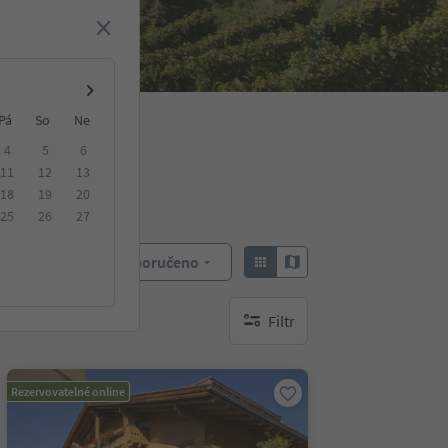
Pá
So
Ne
4
5
6
11
12
13
18
19
20
25
26
27
Doporučeno
Objednat:
Filtr
brak aktywnych filtrów
Rezervovatelné online