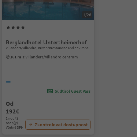
1/26
Berglandhotel Untertheimerhof
Villanders/Villandro, Brixen/Bressanone and environs
161 m
z Villanders/Villandro centrum
Südtirol Guest Pass
Od
192€
1 noc / 2
osob(y)
Zkontrolovat dostupnost
Včetně DPH