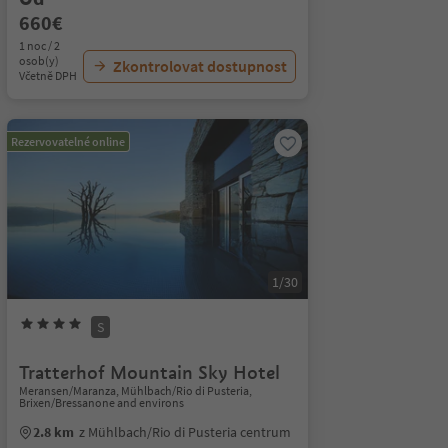
660€
1 noc / 2
osob(y)
Zkontrolovat dostupnost
Včetně DPH
Rezervovatelné online
1/30
S
Tratterhof Mountain Sky Hotel
Meransen/Maranza, Mühlbach/Rio di Pusteria,
Brixen/Bressanone and environs
2.8 km
z Mühlbach/Rio di Pusteria centrum