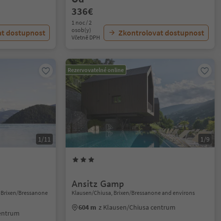
336€
1 noc / 2
osob(y)
at dostupnost
Zkontrolovat dostupnost
Včetně DPH
Rezervovatelné online
1/11
1/9
Ansitz Gamp
 Brixen/Bressanone
Klausen/Chiusa, Brixen/Bressanone and environs
604 m
z Klausen/Chiusa centrum
centrum