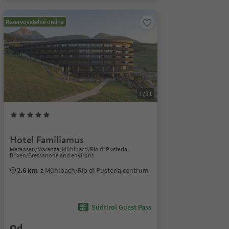
Rezervovatelné online
1/31
Hotel Familiamus
Meransen/Maranza, Mühlbach/Rio di Pusteria,
Brixen/Bressanone and environs
2.6 km
z Mühlbach/Rio di Pusteria centrum
Südtirol Guest Pass
Od