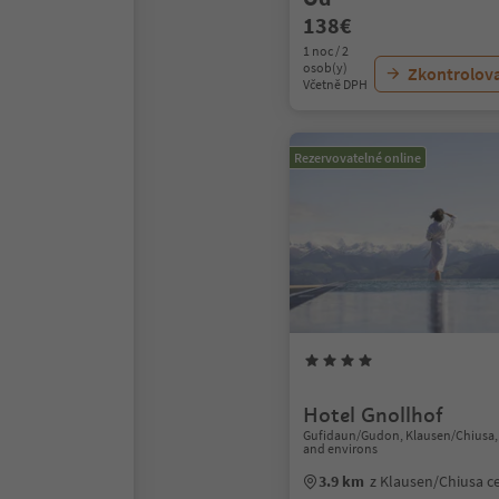
138€
1 noc / 2
osob(y)
Zkontrolov
Včetně DPH
Rezervovatelné online
Hotel Gnollhof
Gufidaun/Gudon, Klausen/Chiusa,
and environs
3.9 km
z Klausen/Chiusa 