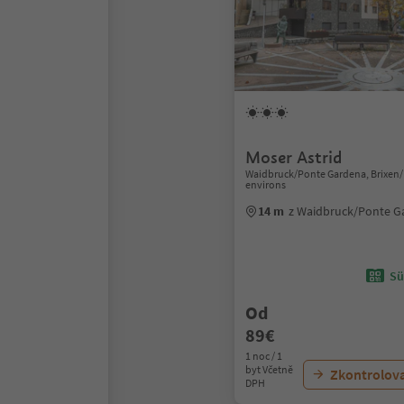
Moser Astrid
Waidbruck/Ponte Gardena, Brixen
environs
14 m
z Waidbruck/Ponte G
Sü
Od
89€
1 noc / 1
byt Včetně
Zkontrolov
DPH