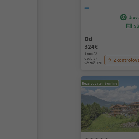
Úrove
Sü
Od
324€
1 noc / 2
osob(y)
Zkontrolov
Včetně DPH
Rezervovatelné online