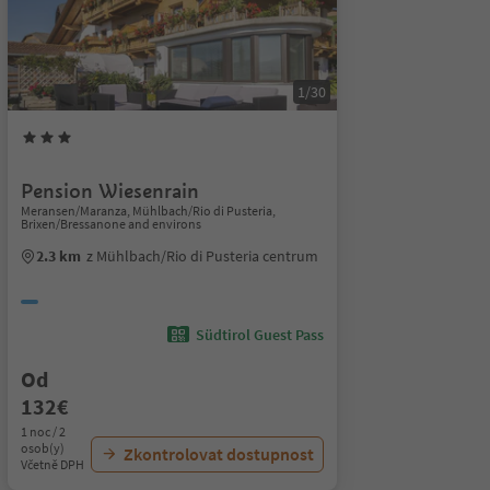
1/30
Pension Wiesenrain
Meransen/Maranza, Mühlbach/Rio di Pusteria,
Brixen/Bressanone and environs
2.3 km
z Mühlbach/Rio di Pusteria centrum
Südtirol Guest Pass
Od
132€
1 noc / 2
osob(y)
Zkontrolovat dostupnost
Včetně DPH