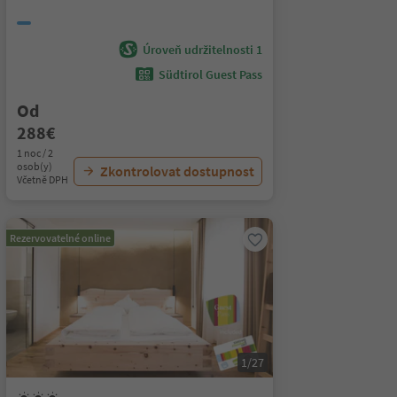
Úroveň udržitelnosti 1
Südtirol Guest Pass
Od
288€
1 noc / 2
osob(y)
Zkontrolovat dostupnost
Včetně DPH
Rezervovatelné online
1/27