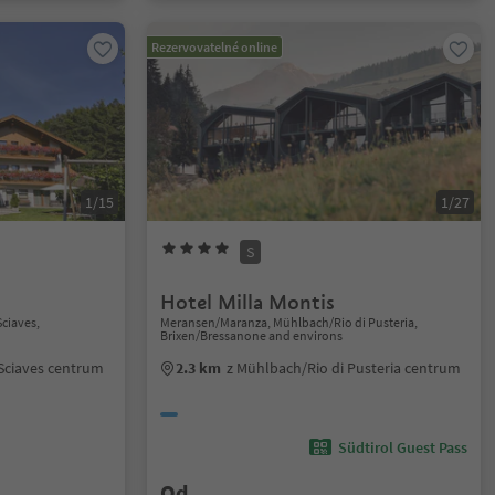
Rezervovatelné online
1/15
1/27
S
Hotel Milla Montis
ciaves,
Meransen/Maranza, Mühlbach/Rio di Pusteria,
Brixen/Bressanone and environs
Sciaves centrum
2.3 km
z Mühlbach/Rio di Pusteria centrum
Südtirol Guest Pass
Od