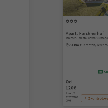
Apart. Forchnerhof
Terenten/Terento, Brixen/Bressan
2.4 km
z Terenten/Terent
Sü
Od
120€
1 noc / 1
byt Včetně
Zkontrolov
DPH