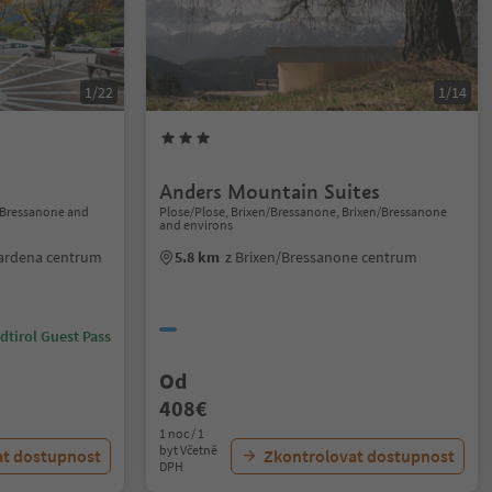
1/22
1/14
Anders Mountain Suites
/Bressanone and
Plose/Plose, Brixen/Bressanone, Brixen/Bressanone
and environs
ardena centrum
5.8 km
z Brixen/Bressanone centrum
dtirol Guest Pass
Od
408€
1 noc / 1
byt Včetně
at dostupnost
Zkontrolovat dostupnost
DPH