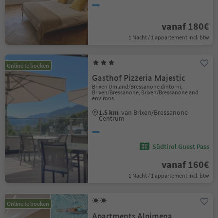
vanaf 180€
1 Nacht / 1 appartement Incl. btw
Online te boeken
Gasthof Pizzeria Majestic
Brixen Umland/Bressanone dintorni,
Brixen/Bressanone, Brixen/Bressanone and
environs
1.5 km
van Brixen/Bressanone
Centrum
Südtirol Guest Pass
vanaf 160€
1 Nacht / 1 appartement Incl. btw
Online te boeken
Apartments Alpimena