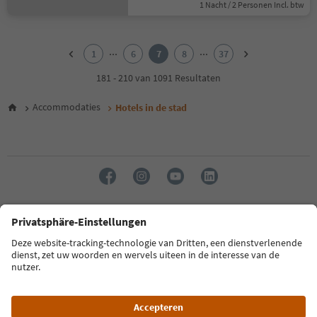
1 Nacht / 2 Personen Incl. btw
1
2
...
...
1
6
7
8
37
3
4
181 - 210 van 1091 Resultaten
5
6
Accommodaties
Hotels in de stad
7
8
9
10
11
12
13
14
Taal: Nederlands
15
16
17
FAQ
Contactgegevens
Pers
MICE
Privacybeleid
18
Algemene voorwaarden
Impressum
Cookiebeleid
19
20
Over ons
Toegankelijkheid
South Tyrol B2B
21