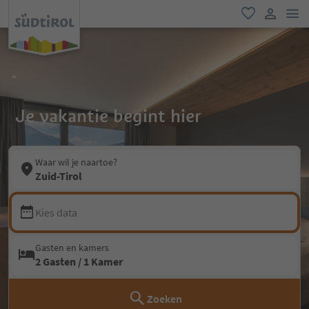
men
favoriet
gebruike
Je vakantie begint hier
Waar wil je naartoe?
Zuid-Tirol
Kies data
Gasten en kamers
2 Gasten / 1 Kamer
Zoeken