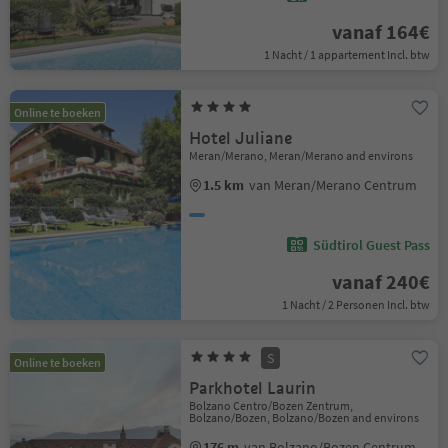
vanaf 164€
1 Nacht / 1 appartement Incl. btw
Online te boeken
Hotel Juliane
Meran/Merano, Meran/Merano and environs
1.5 km
van Meran/Merano Centrum
Südtirol Guest Pass
vanaf 240€
1 Nacht / 2 Personen Incl. btw
S
Online te boeken
Parkhotel Laurin
Bolzano Centro/Bozen Zentrum,
Bolzano/Bozen, Bolzano/Bozen and environs
176 m
van Bolzano/Bozen Centrum