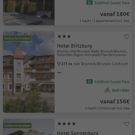
Südtirol Guest Pass
vanaf 180€
1 Nacht / 1 appartement Incl. btw
Online te boeken
Hotel Blitzburg
Brunico città/Bruneck Stadt, Bruneck/Brunico,
Dolomites Region Kronplatz/Plan de Corones
271 m
van Bruneck/Brunico Centrum
Südtirol Guest Pass
Bett+Bike
vanaf 156€
1 Nacht / 2 Personen Incl. btw
Online te boeken
Hotel Sonnenburg