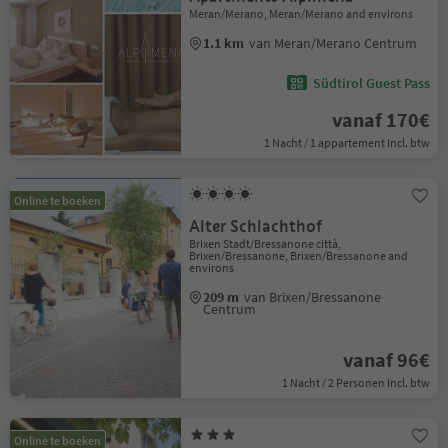
Meran/Merano, Meran/Merano and environs
1.1 km
van Meran/Merano Centrum
Südtirol Guest Pass
vanaf 170€
1 Nacht / 1 appartement Incl. btw
Online te boeken
Alter Schlachthof
Brixen Stadt/Bressanone città,
Brixen/Bressanone, Brixen/Bressanone and
environs
209 m
van Brixen/Bressanone
Centrum
vanaf 96€
1 Nacht / 2 Personen Incl. btw
Online te boeken