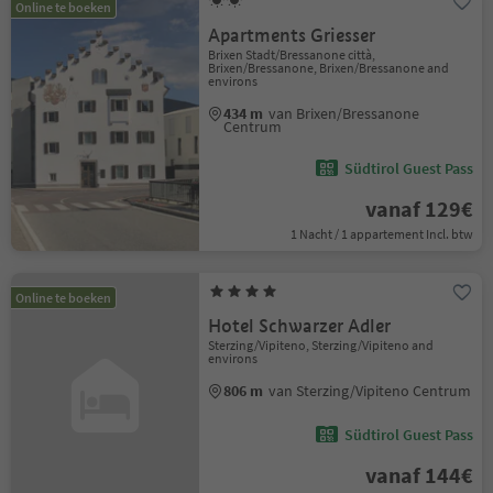
Online te boeken
Apartments Griesser
Brixen Stadt/Bressanone città,
Brixen/Bressanone, Brixen/Bressanone and
environs
434 m
van Brixen/Bressanone
Centrum
Südtirol Guest Pass
vanaf 129€
1 Nacht / 1 appartement Incl. btw
Online te boeken
Hotel Schwarzer Adler
Sterzing/Vipiteno, Sterzing/Vipiteno and
environs
806 m
van Sterzing/Vipiteno Centrum
Südtirol Guest Pass
vanaf 144€