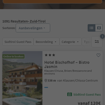
1091
Resultaten
- Zuid-Tirol
Aanbevelingen
Sorteren:
1
Südtirol Guest Pass
Beoordeling
Categorie
Type catering
1 actief 
Online te boeken
Hotel Bischofhof – Bistro
Jasmin
Klausen/Chiusa, Brixen/Bressanone and
environs
338 m
van Klausen/Chiusa Centrum
Südtirol Guest Pass
vanaf 120€