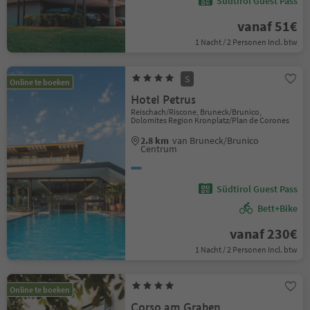
Südtirol Guest Pass
vanaf 51€
1 Nacht / 2 Personen Incl. btw
S
Online te boeken
Hotel Petrus
Reischach/Riscone, Bruneck/Brunico,
Dolomites Region Kronplatz/Plan de Corones
2.8 km
van Bruneck/Brunico
Centrum
Südtirol Guest Pass
Bett+Bike
vanaf 230€
1 Nacht / 2 Personen Incl. btw
Online te boeken
Corso am Graben