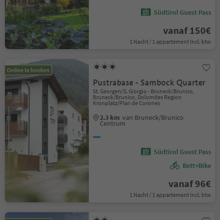
Südtirol Guest Pass
vanaf 150€
1 Nacht / 1 appartement Incl. btw
Online te boeken
Pustrabase - Sambock Quarter
St. Georgen/S. Giorgio - Bruneck/Brunico,
Bruneck/Brunico, Dolomites Region
Kronplatz/Plan de Corones
2.3 km
van Bruneck/Brunico
Centrum
Südtirol Guest Pass
Bett+Bike
vanaf 96€
1 Nacht / 1 appartement Incl. btw