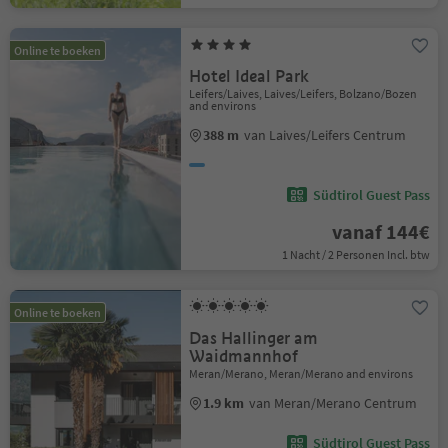
Online te boeken
Hotel Ideal Park
Leifers/Laives, Laives/Leifers, Bolzano/Bozen
and environs
388 m
van Laives/Leifers Centrum
Südtirol Guest Pass
vanaf 144€
1 Nacht / 2 Personen Incl. btw
Online te boeken
Das Hallinger am
Waidmannhof
Meran/Merano, Meran/Merano and environs
1.9 km
van Meran/Merano Centrum
Südtirol Guest Pass