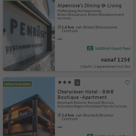
Alpenrose's Dining & Living
Pfeffersberg/Monteponente,
Brixen/Bressanone, Brixen/Bressanone and
environs
1.8 km
van Brixen/Bressanone
Centrum
Südtirol Guest Pass
vanaf 125€
1 Nacht / 1 appartement Incl. btw
S
Online te boeken
Oberwiesen Hotel - B&B
Boutique -Apartment
Reischach/Riscone, Bruneck/Brunico,
Dolomites Region Kronplatz/Plan de Corones
2.8 km
van Bruneck/Brunico
Centrum