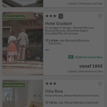
1 Nacht / 2 Personen Incl. btw
S
Online te boeken
Hotel Gissbach
St. Georgen/S. Giorgio - Bruneck/Brunico,
Bruneck/Brunico, Dolomites Region
Kronplatz/Plan de Corones
2.4 km
van Bruneck/Brunico
Centrum
Südtirol Guest Pass
vanaf 186€
1 Nacht / 2 Personen Incl. btw
Online te boeken
Villa Rina
Meran/Merano, Meran/Merano and environs
730 m
van Meran/Merano Centrum