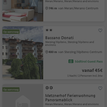
Meran/Merano, Meran/Merano and environs
746 m
van Meran/Merano Centrum
Op aanvraag
Bassano Donati
Sterzing/Vipiteno, Sterzing/Vipiteno and
environs
480 m
van Sterzing/Vipiteno Centrum
Südtirol Guest Pass
vanaf 45€
1 Nacht / 2 Personen Incl. btw
Op aanvraag
Metznerhof Ferienwohnung
Panoramablick
Meran/Merano, Meran/Merano and environs