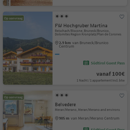
Op aanvraag
FW Hochgruber Martina
Reischach/Riscone, Bruneck/Brunico,
Dolomites Region Kronplatz/Plan de Corones
2.9 km
van Bruneck/Brunico
Centrum
Südtirol Guest Pass
vanaf 100€
1 Nacht / 1 appartement Incl. btw
Op aanvraag
Belvedere
Meran/Merano, Meran/Merano and environs
905 m
van Meran/Merano Centrum
Südtirol Guest Pass