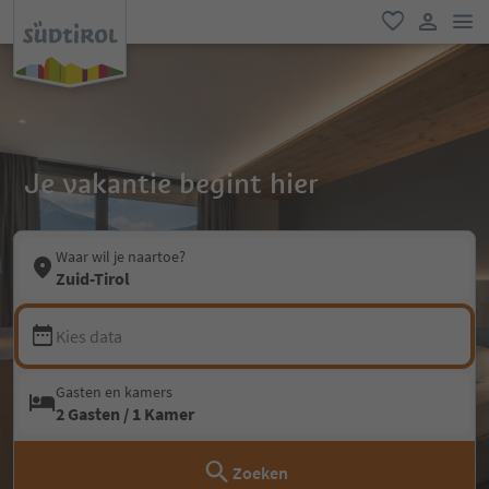
men
favoriet
gebruike
Je vakantie begint hier
Waar wil je naartoe?
Zuid-Tirol
Kies data
Gasten en kamers
2 Gasten / 1 Kamer
Zoeken