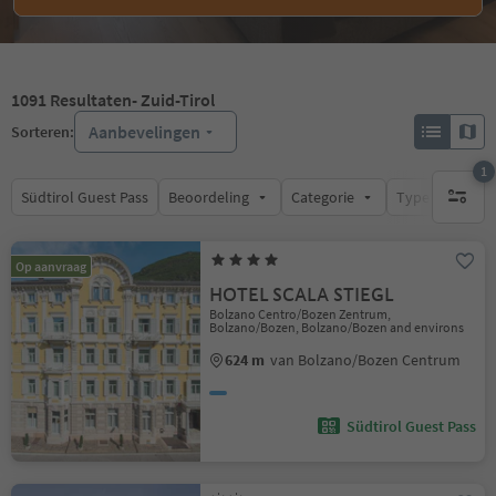
1091
Resultaten
- Zuid-Tirol
Aanbevelingen
Sorteren:
1
Südtirol Guest Pass
Beoordeling
Categorie
Type catering
1 actief 
Op aanvraag
HOTEL SCALA STIEGL
Bolzano Centro/Bozen Zentrum,
Bolzano/Bozen, Bolzano/Bozen and environs
624 m
van Bolzano/Bozen Centrum
Südtirol Guest Pass