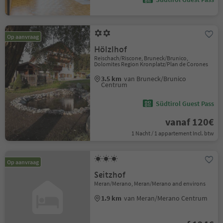
Op aanvraag
Hölzlhof
Reischach/Riscone, Bruneck/Brunico,
Dolomites Region Kronplatz/Plan de Corones
3.5 km
van Bruneck/Brunico
Centrum
Südtirol Guest Pass
vanaf 120€
1 Nacht / 1 appartement Incl. btw
Op aanvraag
Seitzhof
Meran/Merano, Meran/Merano and environs
1.9 km
van Meran/Merano Centrum