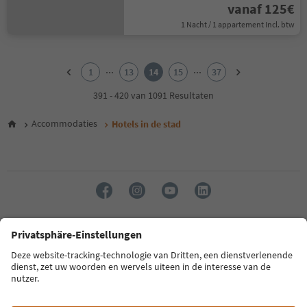
vanaf 125€
1 Nacht / 1 appartement Incl. btw
1
2
...
...
1
13
14
15
37
3
4
391 - 420 van 1091 Resultaten
5
6
Accommodaties
Hotels in de stad
7
8
9
10
11
12
13
14
Taal: Nederlands
15
16
17
FAQ
Contactgegevens
Pers
MICE
Privacybeleid
18
Algemene voorwaarden
Impressum
Cookiebeleid
19