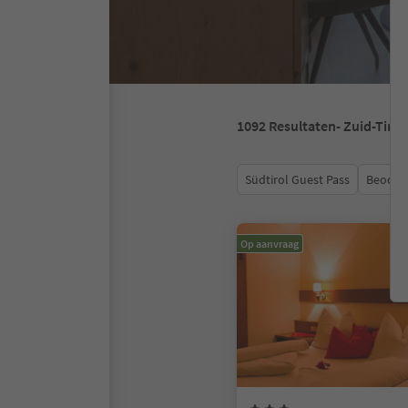
1092
Resultaten
- Zuid-Tirol
Südtirol Guest Pass
Beoord
Op aanvraag