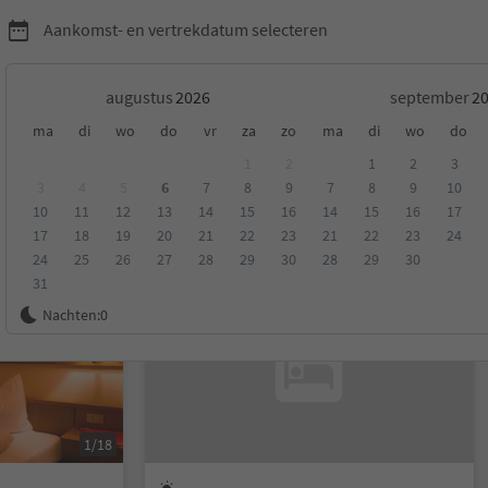
Aankomst- en vertrekdatum selecteren
augustus
september
ma
di
wo
do
vr
za
zo
ma
di
wo
do
1
2
1
2
3
3
4
5
6
7
8
9
7
8
9
10
10
11
12
13
14
15
16
14
15
16
17
eling
Categorie
Type catering
Duurzame accommodatie
17
18
19
20
21
22
23
21
22
23
24
24
25
26
27
28
29
30
28
29
30
31
Op aanvraag
Nachten:
0
1/18