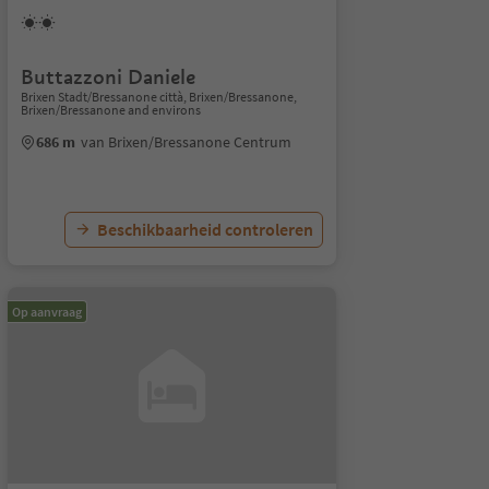
Buttazzoni Daniele
Brixen Stadt/Bressanone città, Brixen/Bressanone,
Brixen/Bressanone and environs
686 m
van Brixen/Bressanone Centrum
Beschikbaarheid controleren
Op aanvraag