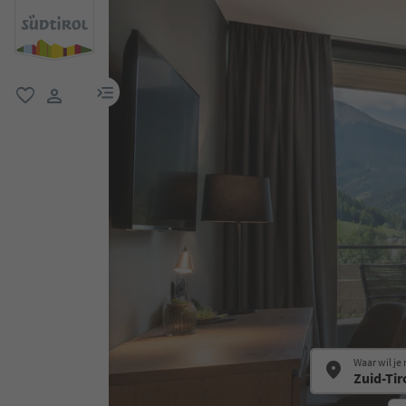
menulink
favoriet
gebruikerslink
Waar wil je