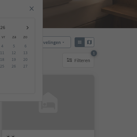
vr
za
zo
Aanbevelingen
Sorteren:
4
5
6
11
12
13
1
18
19
20
Filteren
1 actief filter
25
26
27
Op aanvraag