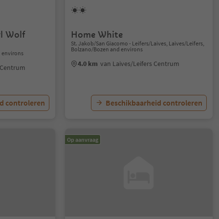
l Wolf
Home White
St. Jakob/San Giacomo - Leifers/Laives, Laives/Leifers,
Bolzano/Bozen and environs
 environs
4.0 km
van Laives/Leifers Centrum
 Centrum
d controleren
Beschikbaarheid controleren
Op aanvraag