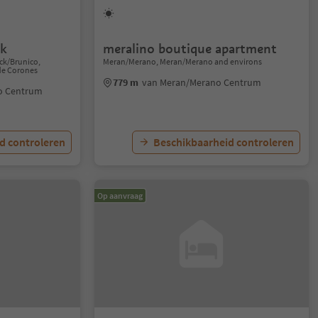
ck
meralino boutique apartment
eck/Brunico,
Meran/Merano, Meran/Merano and environs
de Corones
779 m
van Meran/Merano Centrum
o Centrum
d controleren
Beschikbaarheid controleren
Op aanvraag