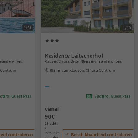
1/31
1/10
Residence Laitacherhof
e and environs
Klausen/Chiusa, Brixen/Bressanone and environs
 Centrum
793 m
van Klausen/Chiusa Centrum
dtirol Guest Pass
Südtirol Guest Pass
vanaf
90€
1 Nacht /
2
Personen
eid controleren
Beschikbaarheid controleren
Incl. btw