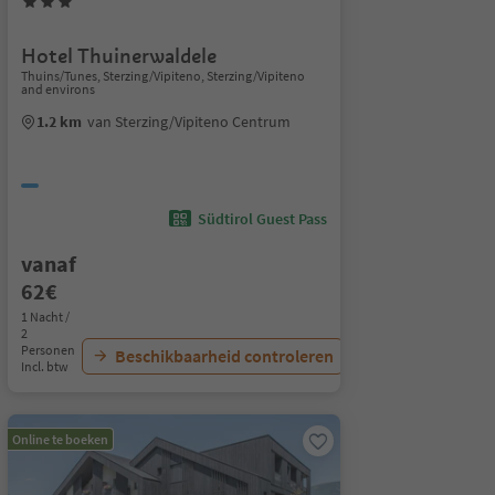
Hotel Thuinerwaldele
Thuins/Tunes, Sterzing/Vipiteno, Sterzing/Vipiteno
and environs
1.2 km
van Sterzing/Vipiteno Centrum
Südtirol Guest Pass
vanaf
62€
1 Nacht /
2
Personen
Beschikbaarheid controleren
Incl. btw
Online te boeken