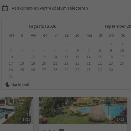
Aankomst- en vertrekdatum selecteren
augustus
september
ma
di
wo
do
vr
za
zo
ma
di
wo
do
1
2
1
2
3
3
4
5
6
7
8
9
7
8
9
10
10
11
12
13
14
15
16
14
15
16
17
eling
Categorie
Type catering
Duurzame accommodatie
17
18
19
20
21
22
23
21
22
23
24
24
25
26
27
28
29
30
28
29
30
31
Online te boeken
Nachten:
0
1/31
1/12