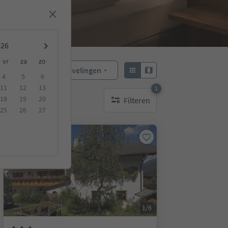
vr
za
zo
Aanbevelingen
Sorteren:
4
5
6
11
12
13
1
18
19
20
Filteren
1 actief filter
25
26
27
Online te boeken
1/6