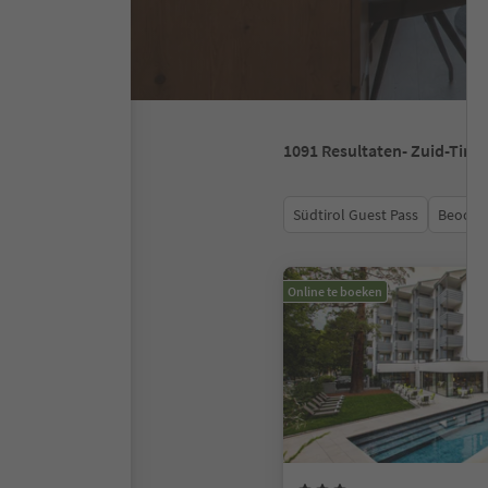
1091
Resultaten
- Zuid-Tirol
Südtirol Guest Pass
Beoord
Online te boeken