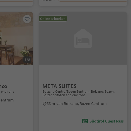
Online te boeken
1/8
nco
META SUITES
 environs
Bolzano Centro/Bozen Zentrum, Bolzano/Bozen,
Bolzano/Bozen and environs
Centrum
66 m
van Bolzano/Bozen Centrum
Südtirol Guest Pass