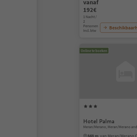
vanaf
192€
1 Nacht /
2
Personen
Beschikbaarh
Incl. btw
Online te boeken
Hotel Palma
Meran/Merano, Meran/Merano and
848 m
van Meran/Merano 