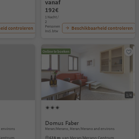
vanaf
192€
1 Nacht /
2
Personen
eid controleren
Beschikbaarheid controleren
Incl. btw
Online te boeken
1/4
Domus Faber
 environs
Meran/Merano, Meran/Merano and environs
Centrum
618 m
van Meran/Merano Centrum