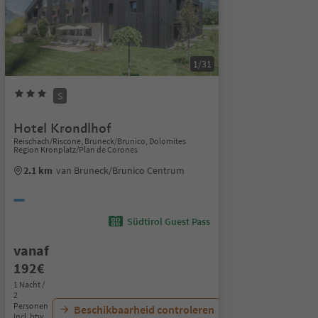
1/31
S
Hotel Krondlhof
Reischach/Riscone, Bruneck/Brunico, Dolomites
Region Kronplatz/Plan de Corones
2.1 km
van Bruneck/Brunico Centrum
Südtirol Guest Pass
vanaf
192€
1 Nacht /
2
Personen
Beschikbaarheid controleren
Incl. btw