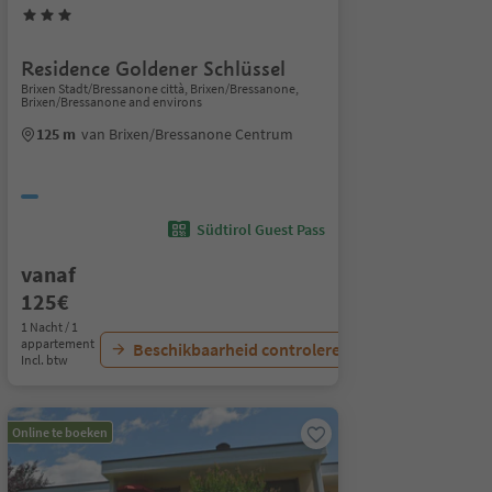
Residence Goldener Schlüssel
Brixen Stadt/Bressanone città, Brixen/Bressanone,
Brixen/Bressanone and environs
125 m
van Brixen/Bressanone Centrum
Südtirol Guest Pass
vanaf
125€
1 Nacht / 1
appartement
Beschikbaarheid controleren
Incl. btw
Online te boeken