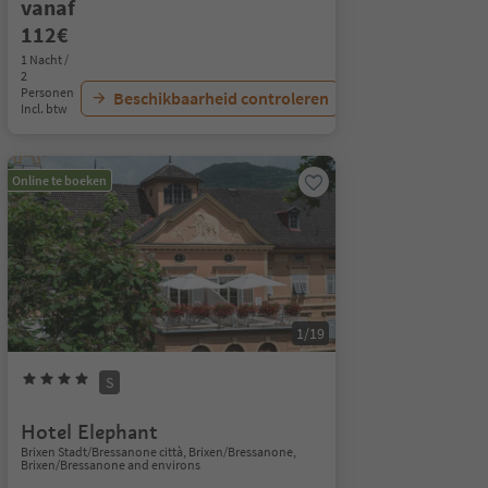
vanaf
112€
1 Nacht /
2
Personen
Beschikbaarheid controleren
Incl. btw
Online te boeken
1/19
S
Hotel Elephant
Brixen Stadt/Bressanone città, Brixen/Bressanone,
Brixen/Bressanone and environs