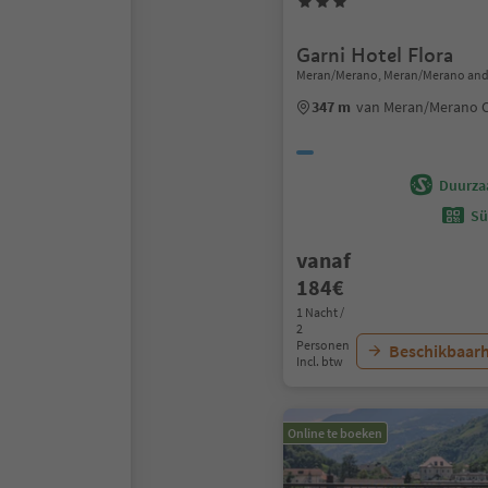
Garni Hotel Flora
Meran/Merano, Meran/Merano and
347 m
van Meran/Merano 
Duurza
Sü
vanaf
184€
1 Nacht /
2
Personen
Beschikbaarh
Incl. btw
Online te boeken