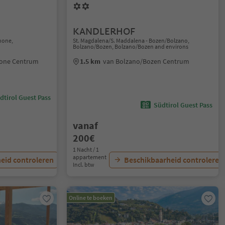
KANDLERHOF
anone,
St. Magdalena/S. Maddalena - Bozen/Bolzano,
Bolzano/Bozen, Bolzano/Bozen and environs
none Centrum
1.5 km
van Bolzano/Bozen Centrum
dtirol Guest Pass
Südtirol Guest Pass
vanaf
200€
1 Nacht / 1
appartement
eid controleren
Beschikbaarheid controleren
Incl. btw
Online te boeken