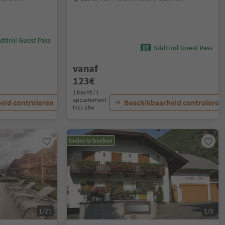
dtirol Guest Pass
Südtirol Guest Pass
vanaf
123€
1 Nacht / 1
appartement
eid controleren
Beschikbaarheid controleren
Incl. btw
Online te boeken
1/21
1/5