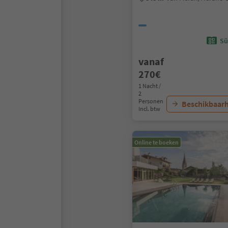
Sü
vanaf
270€
1 Nacht /
2
Personen
Beschikbaarh
Incl. btw
Online te boeken