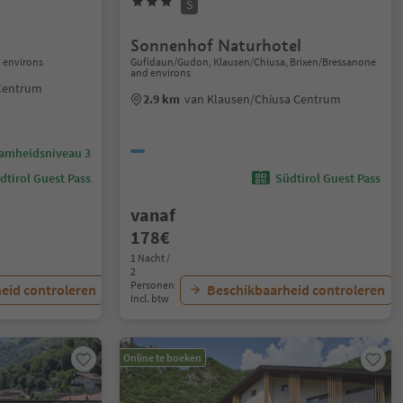
S
Sonnenhof Naturhotel
 environs
Gufidaun/Gudon, Klausen/Chiusa, Brixen/Bressanone
and environs
Centrum
2.9 km
van Klausen/Chiusa Centrum
amheidsniveau 3
dtirol Guest Pass
Südtirol Guest Pass
vanaf
178€
1 Nacht /
2
Personen
eid controleren
Beschikbaarheid controleren
Incl. btw
Online te boeken