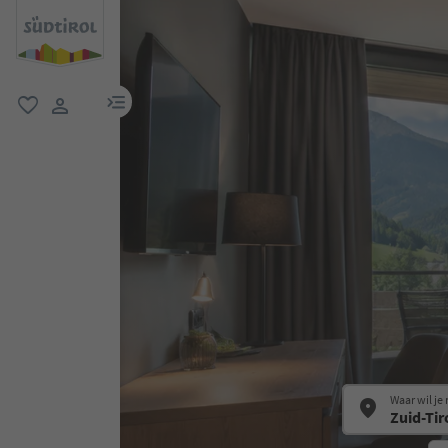
menulink
favoriet
gebruikerslink
Waar wil je