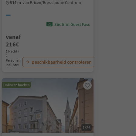
514 m
van Brixen/Bressanone Centrum
Südtirol Guest Pass
vanaf
216€
1 Nacht /
2
Personen
Beschikbaarheid controleren
Incl. btw
Online te boeken
1/26