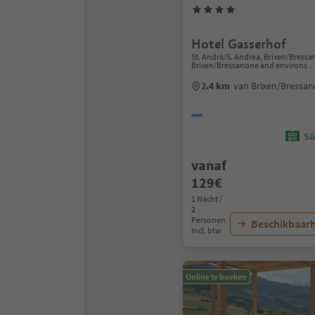
Hotel Gasserhof
St. Andrä/S. Andrea, Brixen/Bress
Brixen/Bressanone and environs
2.4 km
van Brixen/Bressa
Sü
vanaf
129€
1 Nacht /
2
Personen
Beschikbaarh
Incl. btw
Online te boeken