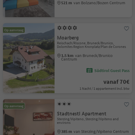
521 m
van Bolzano/Bozen Centrum
Op aanvraag
Moarberg
Reischach/Riscone, Bruneck/Brunico,
Dolomites Region Kronplatz/Plan de Corones
1.5 km
van Bruneck/Brunico
Centrum
Südtirol Guest Pass
vanaf 70€
1 Nacht / 1 appartement Incl. btw
Op aanvraag
Stadtnestl Apartment
Sterzing/Vipiteno, Sterzing/Vipiteno and
environs
385 m
van Sterzing/Vipiteno Centrum