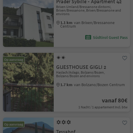
Prader Sybille - Apartment 42
Brixen Umland/Bressanone dintorni,
Brixen/Bressanone, Brixen/Bressanone and
environs
1.1 km
van Brixen/Bressanone
Centrum
Südtirol Guest Pass
Op aanvraag
GUESTHOUSE GIGLI 2
Haslach/Aslago, Bolzano/Bozen,
Bolzano/Bozen and environs
1.7 km
van Bolzano/Bozen Centrum
vanaf 80€
1 Nacht / 1 appartement Incl. btw
Op aanvraag
Tessahof