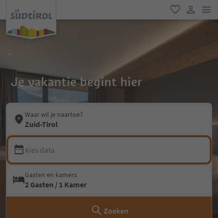
men
favoriet
gebruike
Je vakantie begint hier
Waar wil je naartoe?
Zuid-Tirol
Kies data
Gasten en kamers
2 Gasten / 1 Kamer
Zoeken