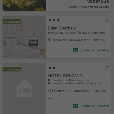
vanaf 82€
1 Nacht / 1 appartement Incl. btw
Op aanvraag
Eden Goethe 2
Meran/Merano, Meran/Merano and environs
512 m
van Meran/Merano Centrum
Südtirol Guest Pass
Op aanvraag
HOTEL DOLOMITI
Bolzano Centro/Bozen Zentrum,
Bolzano/Bozen, Bolzano/Bozen and environs
731 m
van Bolzano/Bozen Centrum
Südtirol Guest Pass