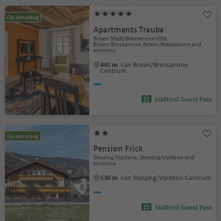
Op aanvraag
Apartments Traube
Brixen Stadt/Bressanone città,
Brixen/Bressanone, Brixen/Bressanone and
environs
445 m
van Brixen/Bressanone
Centrum
Südtirol Guest Pass
Op aanvraag
Pension Frick
Sterzing/Vipiteno, Sterzing/Vipiteno and
environs
530 m
van Sterzing/Vipiteno Centrum
Südtirol Guest Pass