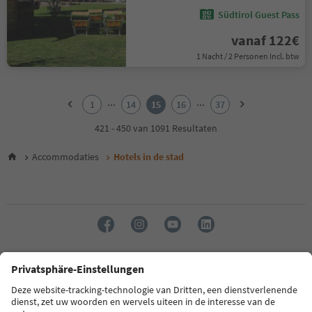
Südtirol Guest Pass
vanaf 122€
1 Nacht / 2 Personen Incl. btw
1
2
...
...
1
14
15
16
37
3
4
421 - 450 van 1091 Resultaten
5
6
Accommodaties
Hotels in de stad
7
8
9
10
11
12
13
14
Taal: Nederlands
15
16
17
FAQ
Contactgegevens
Pers
MICE
Privacybeleid