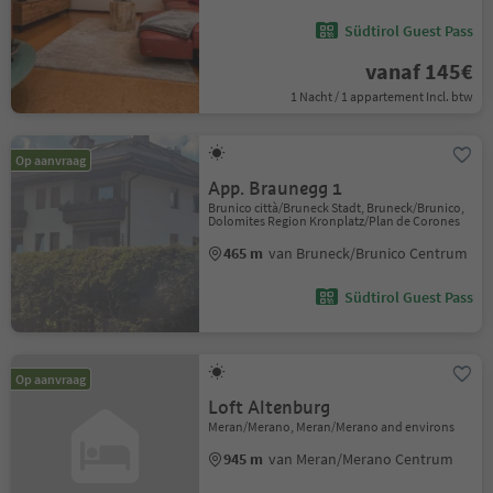
Südtirol Guest Pass
vanaf 145€
1 Nacht / 1 appartement Incl. btw
Op aanvraag
App. Braunegg 1
Brunico città/Bruneck Stadt, Bruneck/Brunico,
Dolomites Region Kronplatz/Plan de Corones
465 m
van Bruneck/Brunico Centrum
Südtirol Guest Pass
Op aanvraag
Loft Altenburg
Meran/Merano, Meran/Merano and environs
945 m
van Meran/Merano Centrum