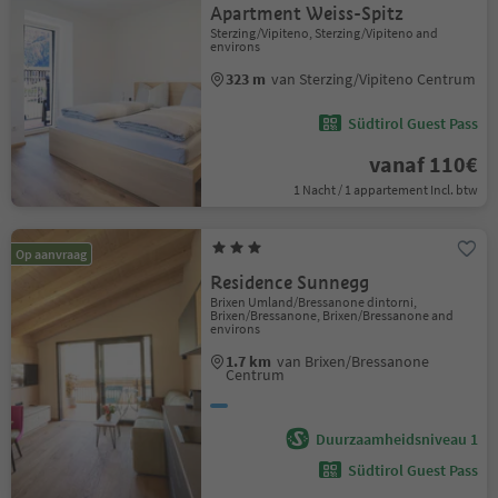
Apartment Weiss-Spitz
Sterzing/Vipiteno, Sterzing/Vipiteno and
environs
323 m
van Sterzing/Vipiteno Centrum
Südtirol Guest Pass
vanaf 110€
1 Nacht / 1 appartement Incl. btw
Op aanvraag
Residence Sunnegg
Brixen Umland/Bressanone dintorni,
Brixen/Bressanone, Brixen/Bressanone and
environs
1.7 km
van Brixen/Bressanone
Centrum
Duurzaamheidsniveau 1
Südtirol Guest Pass