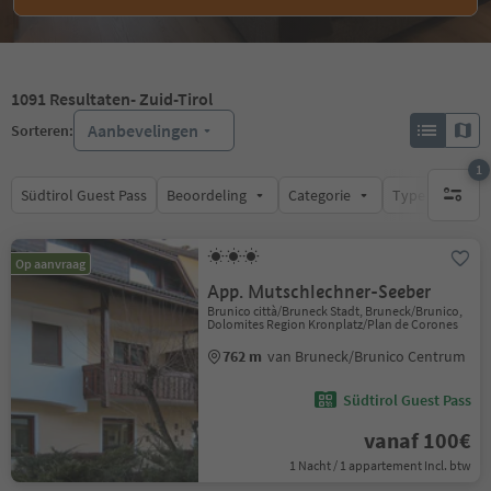
1091
Resultaten
- Zuid-Tirol
Aanbevelingen
Sorteren:
1
Südtirol Guest Pass
Beoordeling
Categorie
Type catering
1 actief 
Op aanvraag
App. Mutschlechner-Seeber
Brunico città/Bruneck Stadt, Bruneck/Brunico,
Dolomites Region Kronplatz/Plan de Corones
762 m
van Bruneck/Brunico Centrum
Südtirol Guest Pass
vanaf 100€
1 Nacht / 1 appartement Incl. btw