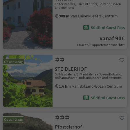
Leifers/Laives, Laives/Leifers, Bolzano/Bozen
and environs
908 m
van Laives/Leifers Centrum
Südtirol Guest Pass
vanaf 90€
1 Nacht / 1 appartement Incl. btw
Op aanvraag
STEIDLERHOF
St. Magdalena/S. Maddalena - Bozen/Bolzano,
Bolzano/Bozen, Bolzano/Bozen and environs
1.6 km
van Bolzano/Bozen Centrum
Südtirol Guest Pass
Op aanvraag
Pfoesslerhof