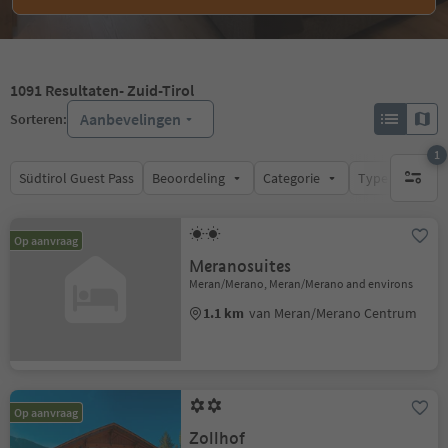
1091
Resultaten
- Zuid-Tirol
Aanbevelingen
Sorteren:
1
Südtirol Guest Pass
Beoordeling
Categorie
Type catering
1 actief 
Op aanvraag
Meranosuites
Meran/Merano, Meran/Merano and environs
1.1 km
van Meran/Merano Centrum
Op aanvraag
Zollhof