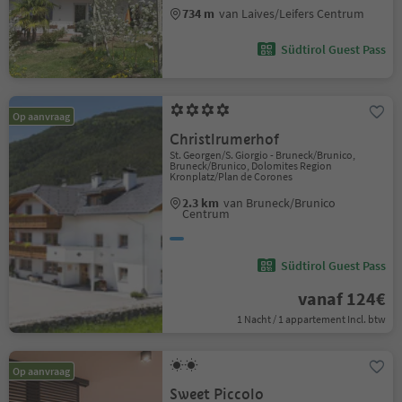
734 m
van Laives/Leifers Centrum
Südtirol Guest Pass
Op aanvraag
Christlrumerhof
St. Georgen/S. Giorgio - Bruneck/Brunico,
Bruneck/Brunico, Dolomites Region
Kronplatz/Plan de Corones
2.3 km
van Bruneck/Brunico
Centrum
Südtirol Guest Pass
vanaf 124€
1 Nacht / 1 appartement Incl. btw
Op aanvraag
Sweet Piccolo