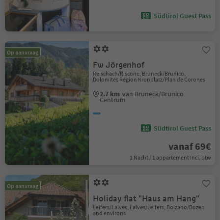
Südtirol Guest Pass
Op aanvraag
Fw Jörgenhof
Reischach/Riscone, Bruneck/Brunico,
Dolomites Region Kronplatz/Plan de Corones
2.7 km
van Bruneck/Brunico
Centrum
Südtirol Guest Pass
vanaf 69€
1 Nacht / 1 appartement Incl. btw
Op aanvraag
Holiday flat "Haus am Hang"
Leifers/Laives, Laives/Leifers, Bolzano/Bozen
and environs