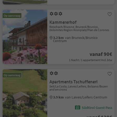
Op aanvraag
Kammererhof
Reischach/Riscone, Bruneck/Brunico,
Dolomites Region Kronplatz/Plan de Corones
3.2 km
van Bruneck/Brunico
Centrum
vanaf 90€
1 Nacht / 1 appartement Incl. btw
Op aanvraag
Apartments Tschuffenerl
Seit/La Costa, Laives/Leifers, Bolzano/Bozen
and environs
3.9 km
van Laives/Leifers Centrum
Südtirol Guest Pass