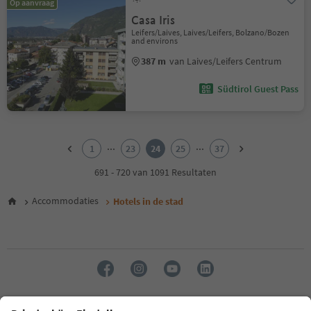
Op aanvraag
Casa Iris
Leifers/Laives, Laives/Leifers, Bolzano/Bozen
and environs
387 m
van Laives/Leifers Centrum
Südtirol Guest Pass
1
2
...
...
1
23
24
25
37
3
4
691 - 720 van 1091 Resultaten
5
6
Accommodaties
Hotels in de stad
7
8
9
10
11
12
13
14
Taal: Nederlands