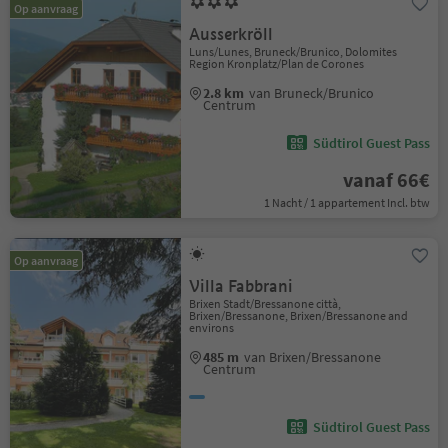
Op aanvraag
Ausserkröll
Luns/Lunes, Bruneck/Brunico, Dolomites
Region Kronplatz/Plan de Corones
2.8 km
van Bruneck/Brunico
Centrum
Südtirol Guest Pass
vanaf 66€
1 Nacht / 1 appartement Incl. btw
Op aanvraag
Villa Fabbrani
Brixen Stadt/Bressanone città,
Brixen/Bressanone, Brixen/Bressanone and
environs
485 m
van Brixen/Bressanone
Centrum
Südtirol Guest Pass