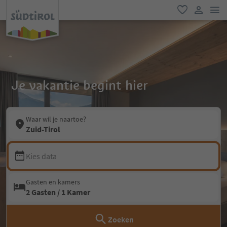
men
favoriet
gebruike
Je vakantie begint hier
Waar wil je naartoe?
Zuid-Tirol
Kies data
Gasten en kamers
2 Gasten / 1 Kamer
Zoeken