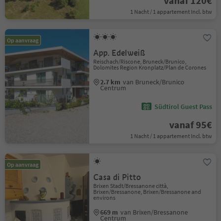
vanaf 120€
1 Nacht / 1 appartement Incl. btw
Op aanvraag
App. Edelweiß
Reischach/Riscone, Bruneck/Brunico,
Dolomites Region Kronplatz/Plan de Corones
2.7 km
van Bruneck/Brunico
Centrum
Südtirol Guest Pass
vanaf 95€
1 Nacht / 1 appartement Incl. btw
Op aanvraag
Casa di Pitto
Brixen Stadt/Bressanone città,
Brixen/Bressanone, Brixen/Bressanone and
environs
669 m
van Brixen/Bressanone
Centrum