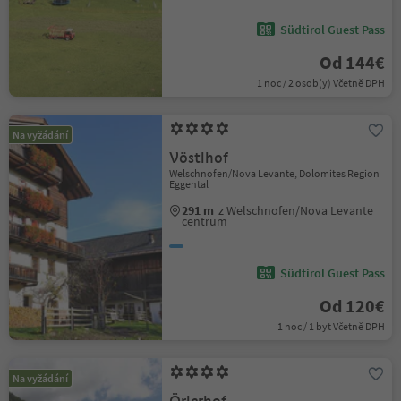
Südtirol Guest Pass
Od 144€
1 noc / 2 osob(y) Včetně DPH
Na vyžádání
Vöstlhof
Welschnofen/Nova Levante, Dolomites Region
Eggental
291 m
z Welschnofen/Nova Levante
centrum
Südtirol Guest Pass
Od 120€
1 noc / 1 byt Včetně DPH
Na vyžádání