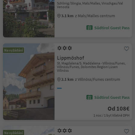
Schlinig/Slingia, Mals/Malles, Vinschgau/Val
Venosta
3.1 km
z Mals/Malles centrum
Südtirol Guest Pass
Na vyžádání
Lippmöshof
St. Magdalena/S. Maddalena - Villnöss/Funes,
Villnöss/Funes, Dolomites Region Lüsen
Villnöss
2.1 km
z Villnöss/Funes centrum
Südtirol Guest Pass
Od 108€
1 noc / 1 byt Včetně DPH
Na vyžádání