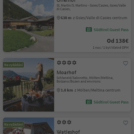
Örlerhof
St. Martin/S. Martino - Gsies/Casies, Gsies/Valle
di Casies,
638 m
z Gsies/Valle di Casies centrum
Südtirol Guest Pass
Od 138€
1 noc / 1 byt Včetně DPH
Na vyžádání
Moarhof
Schlaneid/Salonetto, Mölten/Meltina,
Bolzano/Bozen and environs
1.8 km
z Mölten/Meltina centrum
Südtirol Guest Pass
Na vyžádání
Watleshof