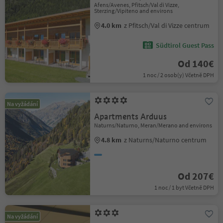
Afens/Avenes, Pfitsch/Val di Vizze,
Sterzing/Vipiteno and environs
4.0 km
z Pfitsch/Val di Vizze centrum
Südtirol Guest Pass
Od 140€
1 noc / 2 osob(y) Včetně DPH
Na vyžádání
Apartments Arduus
Naturns/Naturno, Meran/Merano and environs
4.8 km
z Naturns/Naturno centrum
Od 207€
1 noc / 1 byt Včetně DPH
Na vyžádání