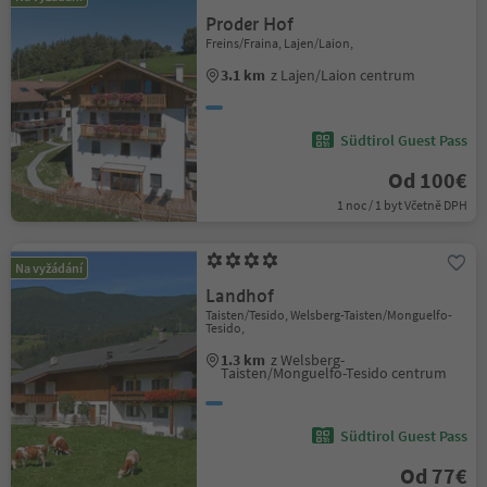
Proder Hof
Freins/Fraina, Lajen/Laion,
3.1 km
z Lajen/Laion centrum
Südtirol Guest Pass
Od 100€
1 noc / 1 byt Včetně DPH
Na vyžádání
Landhof
Taisten/Tesido, Welsberg-Taisten/Monguelfo-
Tesido,
1.3 km
z Welsberg-
Taisten/Monguelfo-Tesido centrum
Südtirol Guest Pass
Od 77€