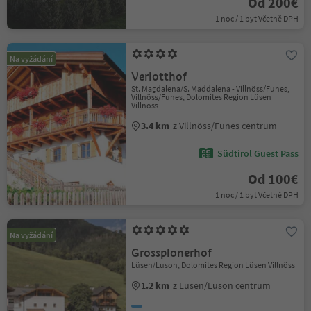
Od 200€
1 noc / 1 byt Včetně DPH
Na vyžádání
Verlotthof
St. Magdalena/S. Maddalena - Villnöss/Funes,
Villnöss/Funes, Dolomites Region Lüsen
Villnöss
3.4 km
z Villnöss/Funes centrum
Südtirol Guest Pass
Od 100€
1 noc / 1 byt Včetně DPH
Na vyžádání
Grossplonerhof
Lüsen/Luson, Dolomites Region Lüsen Villnöss
1.2 km
z Lüsen/Luson centrum