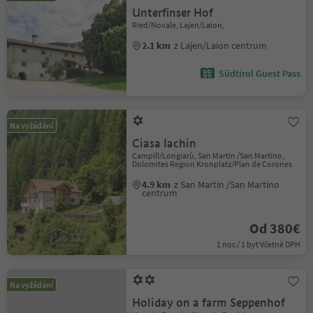
Unterfinser Hof
Ried/Novale, Lajen/Laion,
2.1 km
z Lajen/Laion centrum
Südtirol Guest Pass
Na vyžádání
Ciasa Iachin
Campill/Longiarù, San Martin /San Martino,
Dolomites Region Kronplatz/Plan de Corones
4.9 km
z San Martin /San Martino
centrum
Od 380€
1 noc / 1 byt Včetně DPH
Na vyžádání
Holiday on a farm Seppenhof