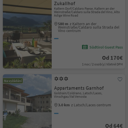
Zukallhof
Kaltern Dorf/Caldaro Paese, Kaltern an der
Weinstraße/Caldaro sulla Strada del Vino, Alto
Adige Wine Road
580 m
z Kaltern an der
Weinstraße/Caldaro sulla Strada del
Vino centrum
Südtirol Guest Pass
Od 170€
1 noc / 2 osob(y) Včetně DPH
Na vyžádání
Appartaments Garnhof
Goldrain/Coldrano, Latsch/Laces,
Vinschgau/Val Venosta
3.0 km
z Latsch/Laces centrum
Od 64€