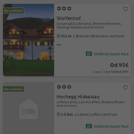
Na vyžádání
Wolfenhof
Gossensaß/Colle Isarco, Brenner/Brennero,
Sterzing/Vipiteno and environs
312 m
z Brenner/Brennero centrum
Südtirol Guest Pass
Od 95€
1 noc / 1 byt Včetně DPH
Na vyžádání
Hochegg Hideaway
Leifers/Laives, Laives/Leifers, Bolzano/Bozen
and environs
1.6 km
z Laives/Leifers centrum
Südtirol Guest Pass