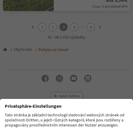
1 noc / 1 byt Včetně DPH
1
2
...
1
2
3
4
6
3
4
61 - 90 z 152 výsledky
5
6
Ubytování
Pobyty na farmě
Jazyk: Čeština
FAQ
Kontaktujte nás
Tisk
MICE
Zásady ochrany osobních údajů
Podmínky a ujednání
Tiráž
Zásady používání souborů cookie
Filmová komise
O nás