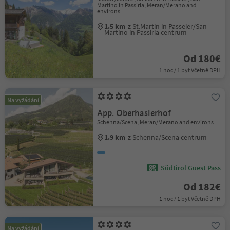
Martino in Passiria, Meran/Merano and
environs
1.5 km
z St.Martin in Passeier/San
Martino in Passiria centrum
Od 180€
1 noc / 1 byt Včetně DPH
Na vyžádání
App. Oberhaslerhof
Schenna/Scena, Meran/Merano and environs
1.9 km
z Schenna/Scena centrum
Südtirol Guest Pass
Od 182€
1 noc / 1 byt Včetně DPH
Na vyžádání