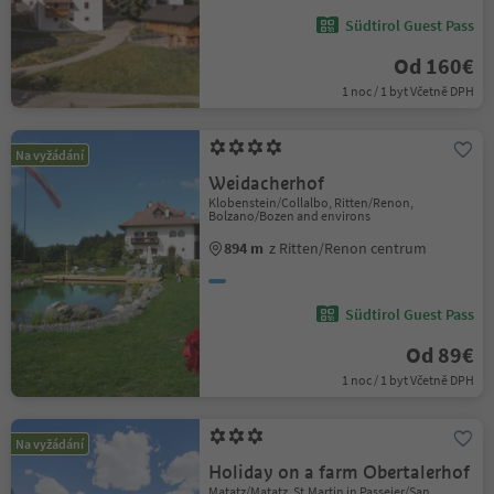
Südtirol Guest Pass
Od 160€
1 noc / 1 byt Včetně DPH
Na vyžádání
Weidacherhof
Klobenstein/Collalbo, Ritten/Renon,
Bolzano/Bozen and environs
894 m
z Ritten/Renon centrum
Südtirol Guest Pass
Od 89€
1 noc / 1 byt Včetně DPH
Na vyžádání
Holiday on a farm Obertalerhof
Matatz/Matatz, St.Martin in Passeier/San