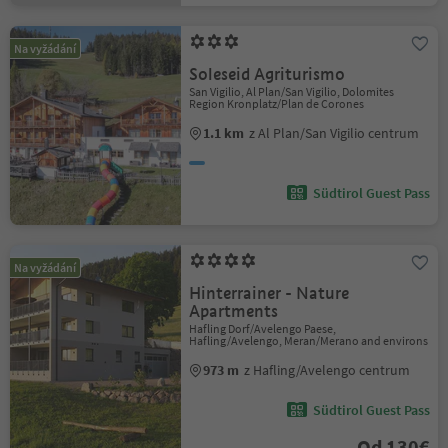
Na vyžádání
Soleseid Agriturismo
San Vigilio, Al Plan/San Vigilio, Dolomites
Region Kronplatz/Plan de Corones
1.1 km
z Al Plan/San Vigilio centrum
Südtirol Guest Pass
Na vyžádání
Hinterrainer - Nature
Apartments
Hafling Dorf/Avelengo Paese,
Hafling/Avelengo, Meran/Merano and environs
973 m
z Hafling/Avelengo centrum
Südtirol Guest Pass
Od 130€