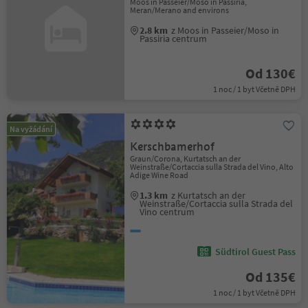
Moos in Passeier/Moso in Passiria,
Meran/Merano and environs
2.8 km
z Moos in Passeier/Moso in
Passiria centrum
Od 130€
1 noc / 1 byt Včetně DPH
Na vyžádání
Kerschbamerhof
Graun/Corona, Kurtatsch an der
Weinstraße/Cortaccia sulla Strada del Vino, Alto
Adige Wine Road
1.3 km
z Kurtatsch an der
Weinstraße/Cortaccia sulla Strada del
Vino centrum
Südtirol Guest Pass
Od 135€
1 noc / 1 byt Včetně DPH