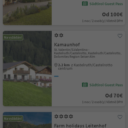
Südtirol Guest Pass
Od 100€
1 noc / 2 osob(y) Včetně DPH
Na vyžádání
Kamaunhof
St. Valentin/S.Valentino -
Kastelruth/Castelrotto, Kastelruth/Castelrotto,
Dolomites Region Seiser Alm
2.2 km
z Kastelruth/Castelrotto
centrum
Südtirol Guest Pass
Od 70€
1 noc / 2 osob(y) Včetně DPH
Na vyžádání
Farm holidays Leitenhof