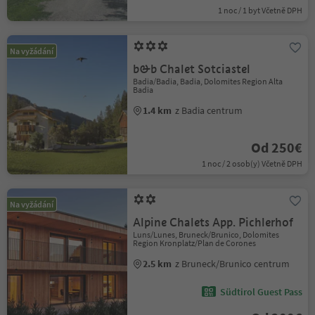
1 noc / 1 byt Včetně DPH
Na vyžádání
b&b Chalet Sotciastel
Badia/Badia, Badia, Dolomites Region Alta
Badia
1.4 km
z Badia centrum
Od 250€
1 noc / 2 osob(y) Včetně DPH
Na vyžádání
Alpine Chalets App. Pichlerhof
Luns/Lunes, Bruneck/Brunico, Dolomites
Region Kronplatz/Plan de Corones
2.5 km
z Bruneck/Brunico centrum
Südtirol Guest Pass