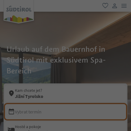
odk
oblíbené
uživatel
Urlaub auf dem Bauernhof in
Südtirol mit exklusivem Spa-
Bereich
Kam chcete jet?
Jižní Tyrolsko
Vybrat termín
Hosté a pokoje