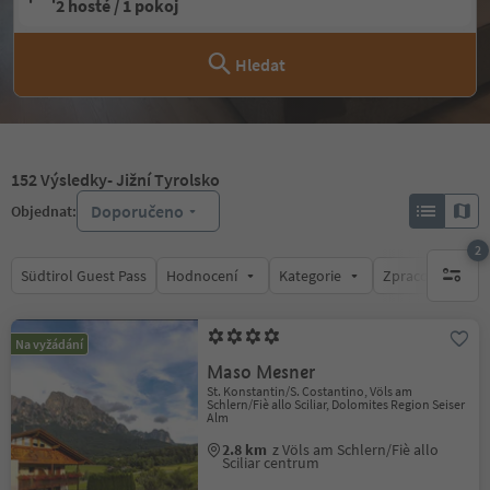
2 hosté / 1 pokoj
Hledat
152
Výsledky
- Jižní Tyrolsko
Doporučeno
Objednat:
2
Südtirol Guest Pass
Hodnocení
Kategorie
Zpracovává
aktywny
Na vyžádání
Maso Mesner
St. Konstantin/S. Costantino, Völs am
Schlern/Fiè allo Sciliar, Dolomites Region Seiser
Alm
2.8 km
z Völs am Schlern/Fiè allo
Sciliar centrum