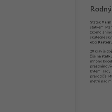
Rodný 
Statek
Marms
statkem, kter
zkomoleninou
skutečně skv
obci Kastelr
20 krav je d
žije
na statku
mnoho koček.
prázdninovýc
bytem. Tady T
prarodiče. Ml
metrů nad 