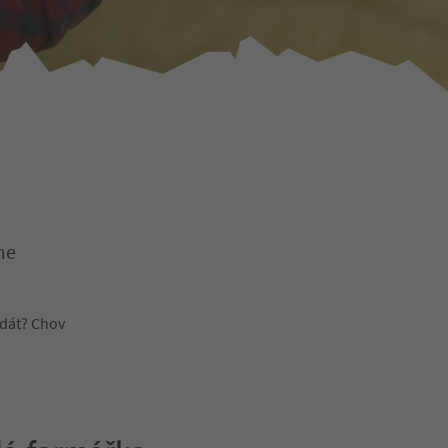
me
zdát? Chov