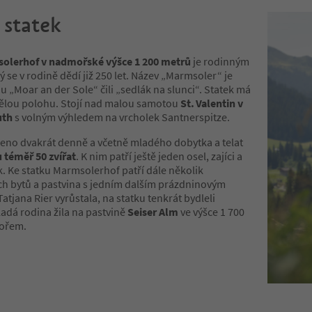
statek
olerhof v nadmořské výšce 1 200 metrů
je rodinným
ý se v rodině dědí již 250 let. Název „Marmsoler“ je
 „Moar an der Sole“ čili „sedlák na slunci“. Statek má
ělou polohu. Stojí nad malou samotou
St. Valentin v
uth
s volným výhledem na vrcholek Santnerspitze.
ojeno dvakrát denně a včetně mladého dobytka a telat
 téměř 50 zvířat
. K nim patří ještě jeden osel, zajíci a
 Ke statku Marmsolerhof patří dále několik
h bytů a pastvina s jedním dalším prázdninovým
atjana Rier vyrůstala, na statku tenkrát bydleli
adá rodina žila na pastvině
Seiser Alm
ve výšce 1 700
mořem.