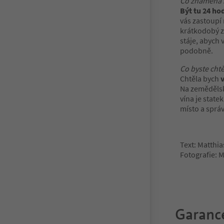
Co znamená s
Být tu 24 ho
vás zastoupí
krátkodobý z
stáje, abych 
podobně.
Co byste chtě
Chtěla bych
Na zemědělsk
vína je state
místo a spr
Text: Matthi
Fotografie: M
Garance