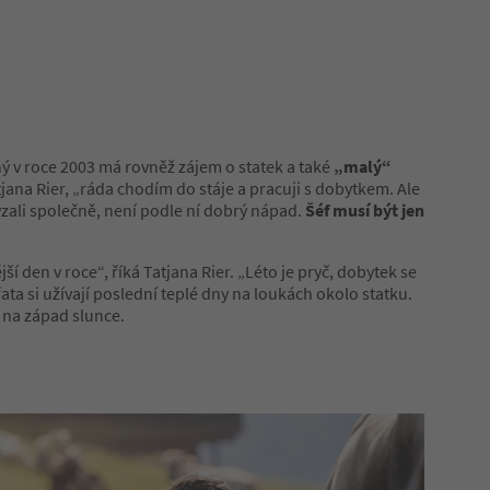
 v roce 2003 má rovněž zájem o statek a také
„malý“
jana Rier, „ráda chodím do stáje a pracuji s dobytkem. Ale
řevzali společně, není podle ní dobrý nápad.
Šéf musí být jen
jší den v roce“, říká Tatjana Rier. „Léto je pryč, dobytek se
řata si užívají poslední teplé dny na loukách okolo statku.
e na západ slunce.