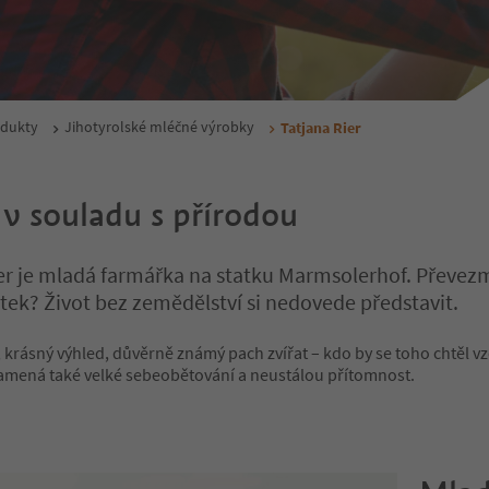
odukty
Jihotyrolské mléčné výrobky
Tatjana Rier
 v souladu s přírodou
er je mladá farmářka na statku Marmsolerhof. Převez
tek? Život bez zemědělství si nedovede představit.
 krásný výhled, důvěrně známý pach zvířat – kdo by se toho chtěl v
namená také velké sebeobětování a neustálou přítomnost.