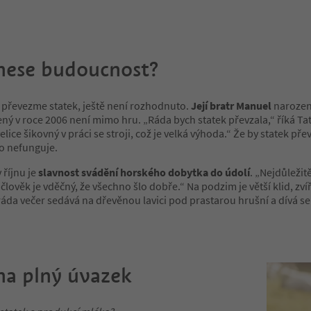
nese budoucnost?
u převezme statek, ještě není rozhodnuto.
Její bratr Manuel
narozený
ý v roce 2006 není mimo hru. „Ráda bych statek převzala,“ říká Tat
velice šikovný v práci se stroji, což je velká výhoda.“ Že by statek p
 to nefunguje.
 říjnu je
slavnost svádění horského dobytka do údolí
. „Nejdůležitě
člověk je vděčný, že všechno šlo dobře.“ Na podzim je větší klid, zví
ráda večer sedává na dřevěnou lavici pod prastarou hrušní a dívá s
na plný úvazek