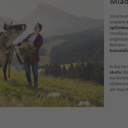
Mlad
Strachem 
kravami a
spřízněno
chodila n
organiza
Bolzanu. 
kancelář
Krávy na 
skotu
. R
na kterýc
užitkovos
ale mají