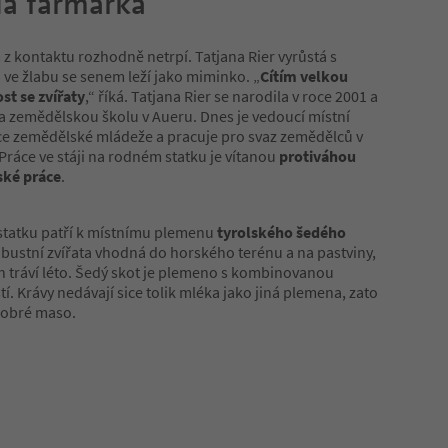
á farmářka
z kontaktu rozhodně netrpí. Tatjana Rier vyrůstá s
 ve žlabu se senem leží jako miminko. „
Cítím velkou
st se zvířaty
,“ říká. Tatjana Rier se narodila v roce 2001 a
a zemědělskou školu v Aueru. Dnes je vedoucí místní
ce zemědělské mládeže a pracuje pro svaz zemědělců v
Práce ve stáji na rodném statku je vítanou
protiváhou
ské práce
.
statku patří k místnímu plemenu
tyrolského šedého
obustní zvířata vhodná do horského terénu a na pastviny,
h tráví léto. Šedý skot je plemeno s kombinovanou
tí. Krávy nedávají sice tolik mléka jako jiná plemena, zato
 dobré maso.