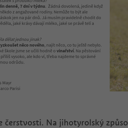
tatek s produkcí mléka?
din denně, 7 dní v týdnu
. Žádná dovolená, jedině když
 někdo z angažované rodiny. Nemůže to být ale
áskok jen na pár dnů. Já musím pravidelně chodit do
věděla, jaké krávy dávají mléko, jaké se právě telí a
la dělat jednou jinak?
vyzkoušet něco nového
, najít něco, co tu ještě nebylo.
é škole jsme se učili hodně o
vinařství
. Na pěstování
k příliš vysoko, ale kdo ví, třeba najdeme to správné
ávnou odrůdu.
as Mayr
arco Parisi
 čerstvosti. Na jihotyrolský způso