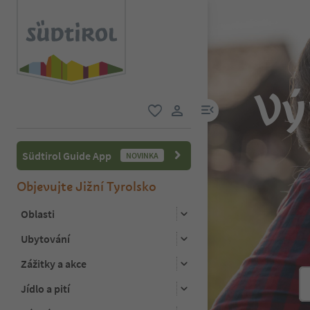
Vý
odkaz na menu
oblíbené
uživatelský odkaz
Südtirol Guide App
NOVINKA
Objevujte Jižní Tyrolsko
Oblasti
Ubytování
Zážitky a akce
Jídlo a pití