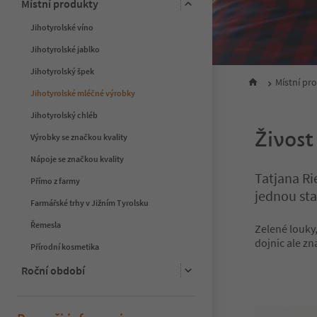
Místní produkty
Jihotyrolské víno
Jihotyrolské jablko
Jihotyrolský špek
Místní pr
Jihotyrolské mléčné výrobky
Jihotyrolský chléb
Živost
Výrobky se značkou kvality
Nápoje se značkou kvality
Tatjana Ri
Přímo z farmy
jednou sta
Farmářské trhy v Jižním Tyrolsku
Řemesla
Zelené louky,
dojnic ale z
Přírodní kosmetika
Roční období