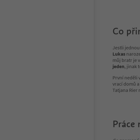
Co při
Jestli jedno
Lukas
narozen
můj bratr je 
jeden
, jinak
První neděli v
vrací domů a 
Tatjana Rier 
Práce 