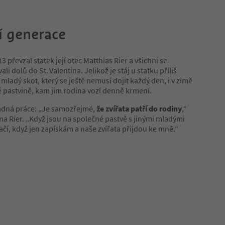
tí generace
3 převzal statek její otec Matthias Rier a všichni se
li dolů do St. Valentina. Jelikož je stáj u statku příliš
 mladý skot, který se ještě nemusí dojit každý den, i v zimě
 pastvině, kam jim rodina vozí denně krmení.
ádná práce: „Je samozřejmé,
že zvířata patří do rodiny
,“
ana Rier. „Když jsou na společné pastvě s jinými mladými
stačí, když jen zapískám a naše zvířata přijdou ke mně.“