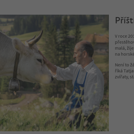
Příš
V roce 201
přestěhova
malá, žije
na horské
Není to ž
říká Tatj
zvířaty, 