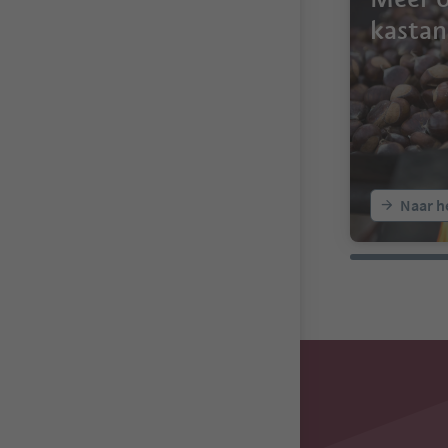
kastan
Naar h