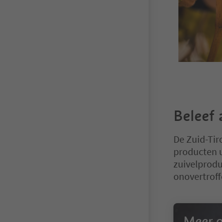
Beleef 
De Zuid-Tiro
producten u
zuivelproduc
onovertroff
Meer o