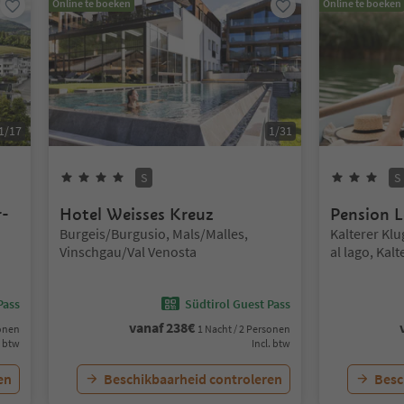
Online te boeken
Online te boeken
1
/
17
1
/
31
4
Sterren
Superior
3
St
S
S
r-
Hotel Weisses Kreuz
Pension 
Locatie:
Locatie:
Burgeis/Burgusio, Mals/Malles,
Kalterer K
Vinschgau/Val Venosta
al lago, Kal
Weinstraße/
Vino, Alto 
Pass
Südtirol Guest Pass
vanaf
238
€
sonen
1 Nacht / 2 Personen
. btw
Incl. btw
en
Beschikbaarheid controleren
Besc