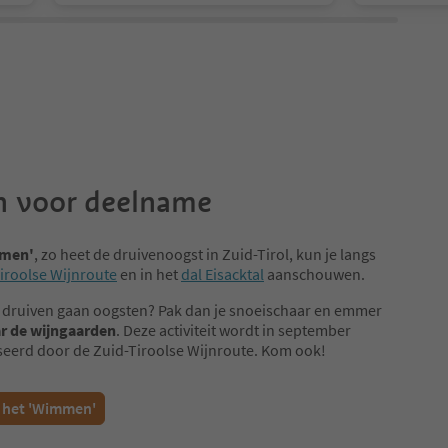
 voor deelname
men'
, zo heet de druivenoogst in Zuid-Tirol, kun je langs
iroolse Wijnroute
en in het
dal Eisacktal
aanschouwen.
lf druiven gaan oogsten? Pak dan je snoeischaar en emmer
r de wijngaarden
. Deze activiteit wordt in september
eerd door de Zuid-Tiroolse Wijnroute. Kom ook!
 het 'Wimmen'