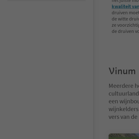
het juiste m
kwaliteit van
druiven moet
de witte drui
ze voorzichti
de druiven vo
Vinum 
Meerdere ho
cultuurland
een wijnbou
wijnkelders
vers van de 
U bevindt zich