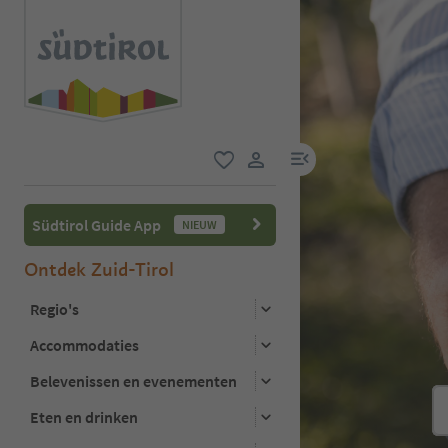
menulink
favoriet
gebruikerslink
Südtirol Guide App
NIEUW
Ontdek Zuid-Tirol
Regio's
Accommodaties
Belevenissen en evenementen
Eten en drinken