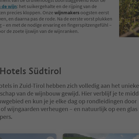
oment van de druivenoogst doorslaggevend voor de
 de wijn
: het suikergehalte en de rijping van de
en precies kloppen. Onze
wijnmakers
oogsten eerst
ven, en daarna pas de rode. Na de eerste vorst plukken
g – en met de nodige ervaring en fingerspitzengefühl –
or de zoete ijswijn van de wijnranken.
Hotels Südtirol
tels in Zuid-Tirol hebben zich volledig aan het unieke
schap van de wijnbouw gewijd. Hier verblijf je te mid
wgebied en kun je je elke dag op rondleidingen door
 of wijngaarden verheugen – en natuurlijk op een glas 
pers.
 op een tabblad-slider. Selecteer een tabblad om de inhoud te bekijk