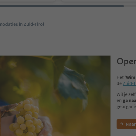
odaties in Zuid-Tirol
Open
Het
'Wim
de
Zuid-T
Wil je ze
en
ga naa
georganis
Naar