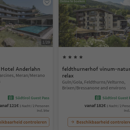
Online te boeken
1
/
29
Sterren
4
Sterren
n Hotel Anderlahn
feldthurnerhof vinum-natu
Parcines, Meran/Merano
relax
s
Locatie:
Guln/Gola, Feldthurns/Velturno,
Brixen/Bressanone and environs
Südtirol Guest Pass
Südtirol Guest 
anaf
121
€
vanaf
182
€
1 Nacht / 2 Personen
1 Nacht / 2 Per
Incl. btw
Incl
ikbaarheid controleren
Beschikbaarheid controler