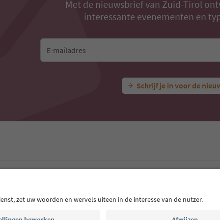
Met de nieuwsbrief van Zuid-Tirol ont
interessante evenementen en typ
E-mailadres
Schrijf je in voor de nieu
 App