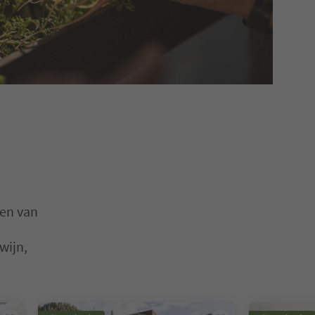
den van
wijn,
en. Druk op Enter of Spatie om een kaart in de slider te openen. Dr