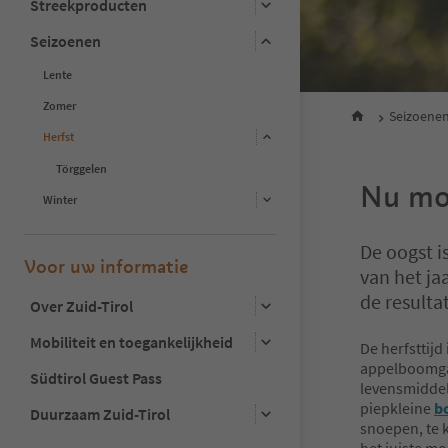
Streekproducten
Seizoenen
Lente
Zomer
Seizoene
Herfst
Törggelen
Nu mo
Winter
De oogst i
Voor uw informatie
van het ja
de resulta
Over Zuid-Tirol
Mobiliteit en toegankelijkheid
De herfsttijd
appelboomga
Südtirol Guest Pass
levensmidde
piepkleine
b
Duurzaam Zuid-Tirol
snoepen, te 