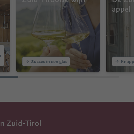
appel
r
Succes in een glas
Knapp
in Zuid-Tirol