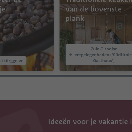
je
van de bovenste
plank
Zuid-Tiroolse
eetgelegenheden ('Südtirole
et törggelen
Gasthaus')
Ideeën voor je vakantie 