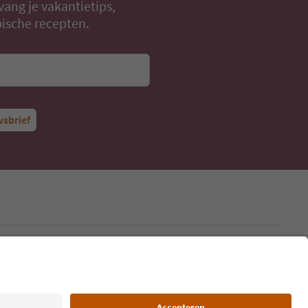
vang je vakantietips,
ische recepten.
wsbrief
Taal: Nederlands