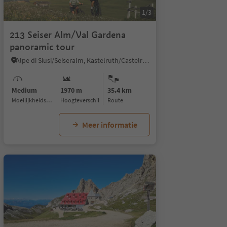
1/3
213 Seiser Alm/Val Gardena
panoramic tour
Alpe di Siusi/Seiseralm, Kastelruth/Castelrotto, Dolomites Region Seiser Alm
Medium
1970 m
35.4 km
Moeilijkheidsgraad
Hoogteverschil
Route
Meer informatie