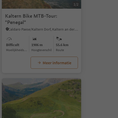
1/2
Kaltern Bike MTB-Tour:
"Penegal"
Caldaro Paese/Kaltern Dorf, Kaltern an der Weinstraße/Caldaro sulla Strada del Vino, Alto Adige Wine Road
Difficult
1906 m
55.6 km
Moeilijkheidsgraad
Hoogteverschil
Route
Meer informatie