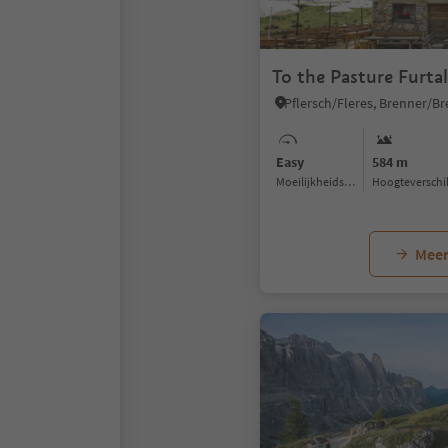
To the Pasture Furta
Easy
584 m
Moeilijkheidsgraad
Hoogteverschi
Meer