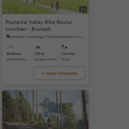
1/2
Pustertal Valley Bike Route:
Innichen - Bruneck
Gandelle-Franadega-Fienili/Kandellen-Frondeigen-Stadlern, Bruneck/Brunico, Dolomites Region Kronplatz/Plan de Corones
Medium
239 m
33.6 km
Moeilijkheidsgraad
Hoogteverschil
Route
Meer informatie