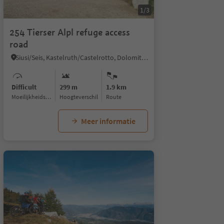
1/3
254 Tierser Alpl refuge access
road
Siusi/Seis, Kastelruth/Castelrotto, Dolomites Region Seiser Alm
Difficult
299 m
1.9 km
Moeilijkheidsgraad
Hoogteverschil
Route
Meer informatie