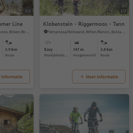
1/2
1/2
mmer Line
Klobenstein - Riggermoos - Tann
Plose/Plose, Brixen/Bressanone, Brixen/Bressanone and environs
Pietrarossa/Rotwand, Ritten/Renon, Bolzano/Bozen and environs
1.9 km
Easy
147 m
2.8 km
l
Route
Moeilijkheidsgraad
Hoogteverschil
Route
 informatie
Meer informatie