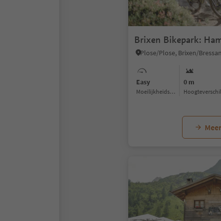
Brixen Bikepark: Ha
Easy
0 m
Moeilijkheidsgraad
Hoogteverschi
Meer