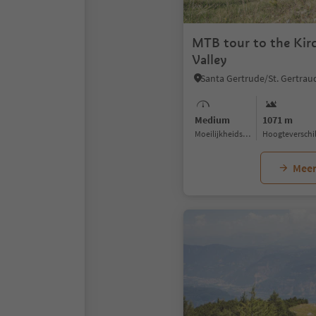
MTB tour to the Kir
Valley
Medium
1071 m
Moeilijkheidsgraad
Hoogteverschi
Meer