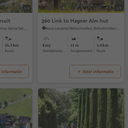
1/4
1/2
rcuit
360 Link to Hagner Alm hut
Selva/Sëlva/Wolkenstein/Sëlva, Sëlva/Selva di Val Gardena, Dolomites Region Val Gardena
Nova Levante/Welschnofen, Welschnofen/Nova Levante, Dolomites Region Eggental
15.3 km
Easy
11 m
1.4 km
l
Route
Moeilijkheidsgraad
Hoogteverschil
Route
 informatie
Meer informatie