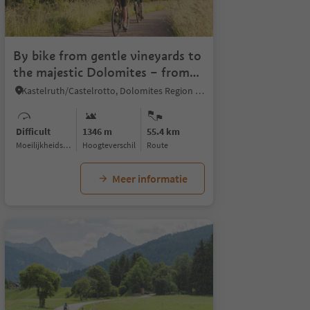
By bike from gentle vineyards to
the majestic Dolomites – from
Egna to Castelrotto
Kastelruth/Castelrotto, Dolomites Region Seiser Alm
Difficult
1346 m
55.4 km
Moeilijkheidsgraad
Hoogteverschil
Route
Meer informatie