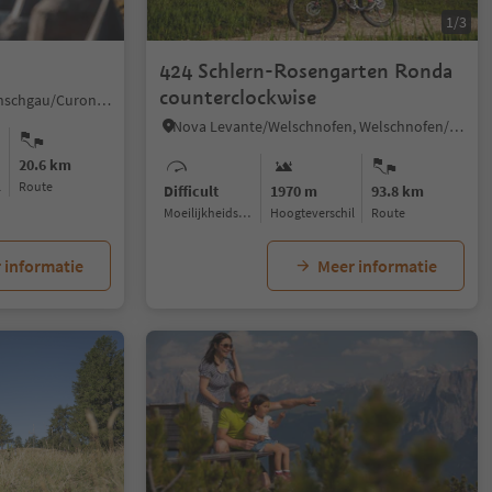
1/3
424 Schlern-Rosengarten Ronda
counterclockwise
Resia/Reschen, Graun im Vinschgau/Curon Venosta, Vinschgau/Val Venosta
Nova Levante/Welschnofen, Welschnofen/Nova Levante, Dolomites Region Eggental
20.6 km
l
Route
Difficult
1970 m
93.8 km
Moeilijkheidsgraad
Hoogteverschil
Route
 informatie
Meer informatie