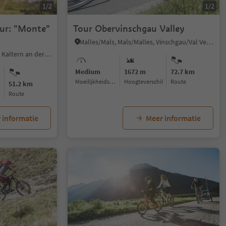
1/2
1/2
ur: "Monte"
Tour Obervinschgau Valley
Malles/Mals, Mals/Malles, Vinschgau/Val Venosta
Caldaro Paese/Kaltern Dorf, Kaltern an der Weinstraße/Caldaro sulla Strada del Vino, Alto Adige Wine Road
Medium
1672 m
72.7 km
Moeilijkheidsgraad
Hoogteverschil
Route
51.2 km
l
Route
 informatie
Meer informatie