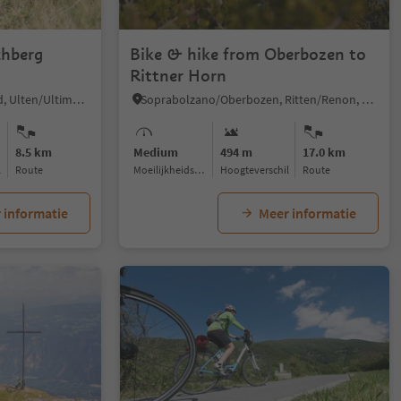
chberg
Bike & hike from Oberbozen to
Rittner Horn
Santa Gertrude/St. Gertraud, Ulten/Ultimo, Meran/Merano and environs
Soprabolzano/Oberbozen, Ritten/Renon, Bolzano/Bozen and environs
8.5 km
Medium
494 m
17.0 km
l
Route
Moeilijkheidsgraad
Hoogteverschil
Route
 informatie
Meer informatie