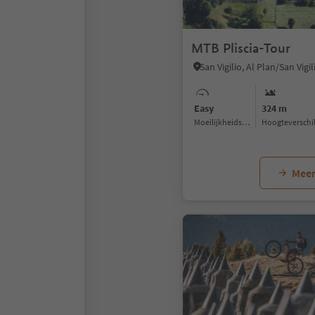
MTB Pliscia-Tour
Easy
324 m
Moeilijkheidsgraad
Hoogteverschi
Meer