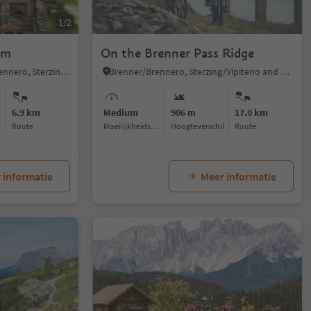
1/2
lm
On the Brenner Pass Ridge
Pflersch/Fleres, Brenner/Brennero, Sterzing/Vipiteno and environs
Brenner/Brennero, Sterzing/Vipiteno and environs
6.9 km
Medium
906 m
17.0 km
l
Route
Moeilijkheidsgraad
Hoogteverschil
Route
 informatie
Meer informatie