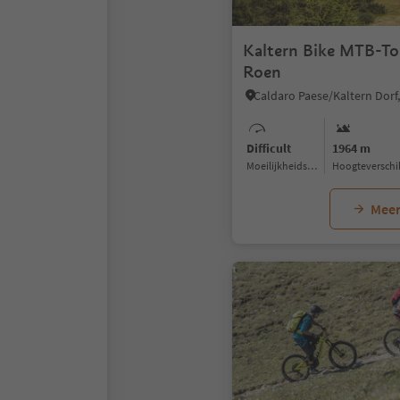
Kaltern Bike MTB-To
Roen
Difficult
1964 m
Moeilijkheidsgraad
Hoogteverschi
Meer