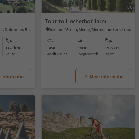
1/3
Tour to Hecherhof farm
San Vigilio, Al Plan/San Vigilio, Dolomites Region Kronplatz/Plan de Corones
Schenna/Scena, Meran/Merano and environs
17.1 km
Easy
590 m
19.8 km
l
Route
Moeilijkheidsgraad
Hoogteverschil
Route
 informatie
Meer informatie