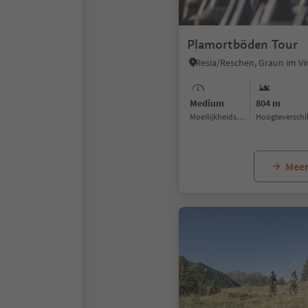
Plamortböden Tour
Medium
804 m
Moeilijkheidsgraad
Hoogteverschi
Meer