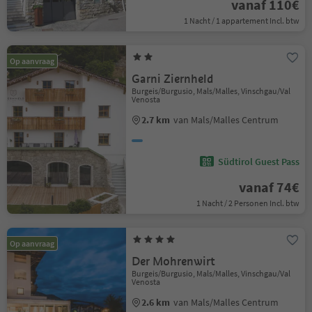
vanaf 110€
1 Nacht / 1 appartement Incl. btw
Op aanvraag
Garni Ziernheld
Burgeis/Burgusio, Mals/Malles, Vinschgau/Val
Venosta
2.7 km
van Mals/Malles Centrum
Südtirol Guest Pass
vanaf 74€
1 Nacht / 2 Personen Incl. btw
Op aanvraag
Der Mohrenwirt
Burgeis/Burgusio, Mals/Malles, Vinschgau/Val
Venosta
2.6 km
van Mals/Malles Centrum