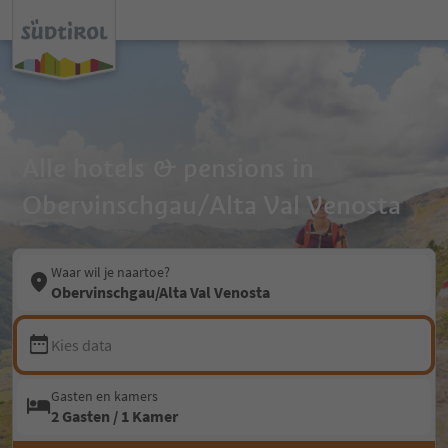
Alle hotels & pensions in
Obervinschgau/Alta Val Venosta
Waar wil je naartoe?
Obervinschgau/Alta Val Venosta
Kies data
Gasten en kamers
2 Gasten / 1 Kamer