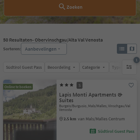
Zoeken
50
Resultaten
- Obervinschgau/Alta Val Venosta
Aanbevelingen
Sorteren:
1
Südtirol Guest Pass
Beoordeling
Categorie
Type catering
1 actief 
S
Online te boeken
Lapis Monti Apartments &
Suites
Burgeis/Burgusio, Mals/Malles, Vinschgau/Val
Venosta
2.5 km
van Mals/Malles Centrum
Südtirol Guest Pass