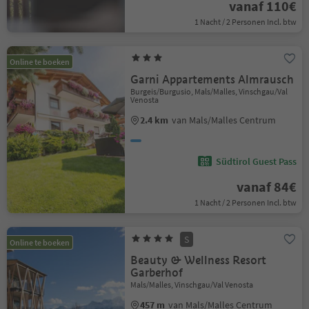
vanaf 110€
1 Nacht / 2 Personen Incl. btw
Online te boeken
Garni Appartements Almrausch
Burgeis/Burgusio, Mals/Malles, Vinschgau/Val
Venosta
2.4 km
van Mals/Malles Centrum
Südtirol Guest Pass
vanaf 84€
1 Nacht / 2 Personen Incl. btw
S
Online te boeken
Beauty & Wellness Resort
Garberhof
Mals/Malles, Vinschgau/Val Venosta
457 m
van Mals/Malles Centrum