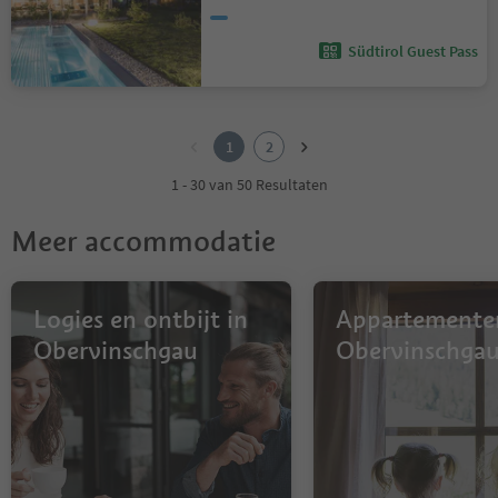
Südtirol Guest Pass
1
2
1
2
1 - 30 van 50 Resultaten
Meer accommodatie
Logies en ontbijt in
Appartemente
Obervinschgau
Obervinschga