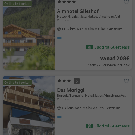
Online te boeken
Almhotel Glieshof
Matsch/Mazia, Mals/Malles, Vinschgau/Val
Venosta
11.5 km
van Mals/Malles Centrum
Südtirol Guest Pass
vanaf 208€
1 Nacht / 2 Personen Incl. btw
S
Online te boeken
Das Moriggl
Burgeis/Burgusio, Mals/Malles, Vinschgau/Val
Venosta
2.7 km
van Mals/Malles Centrum
Südtirol Guest Pass