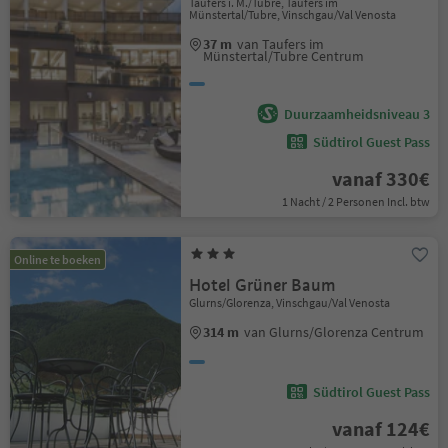
Taufers i. M./Tubre, Taufers im
Münstertal/Tubre, Vinschgau/Val Venosta
37 m
van Taufers im
Münstertal/Tubre Centrum
Duurzaamheidsniveau 3
Südtirol Guest Pass
vanaf 330€
1 Nacht / 2 Personen Incl. btw
Online te boeken
Hotel Grüner Baum
Glurns/Glorenza, Vinschgau/Val Venosta
314 m
van Glurns/Glorenza Centrum
Südtirol Guest Pass
vanaf 124€