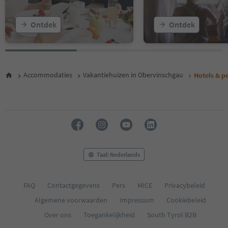
Ontdek
Ontdek
Accommodaties
Vakantiehuizen in Obervinschgau
Hotels & p
Taal: Nederlands
FAQ
Contactgegevens
Pers
MICE
Privacybeleid
Algemene voorwaarden
Impressum
Cookiebeleid
Over ons
Toegankelijkheid
South Tyrol B2B