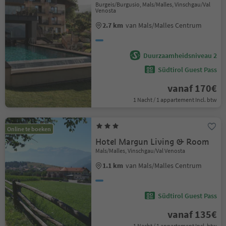
Burgeis/Burgusio, Mals/Malles, Vinschgau/Val
Venosta
2.7 km
van Mals/Malles Centrum
Duurzaamheidsniveau 2
Südtirol Guest Pass
vanaf 170€
1 Nacht / 1 appartement Incl. btw
Online te boeken
Hotel Margun Living & Room
Mals/Malles, Vinschgau/Val Venosta
1.1 km
van Mals/Malles Centrum
Südtirol Guest Pass
vanaf 135€
1 Nacht / 1 appartement Incl. btw