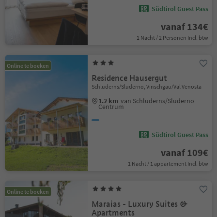
Südtirol Guest Pass
vanaf 134€
1 Nacht / 2 Personen Incl. btw
Online te boeken
Residence Hausergut
Schluderns/Sluderno, Vinschgau/Val Venosta
1.2 km
van Schluderns/Sluderno
Centrum
Südtirol Guest Pass
vanaf 109€
1 Nacht / 1 appartement Incl. btw
Online te boeken
Maraias - Luxury Suites &
Apartments