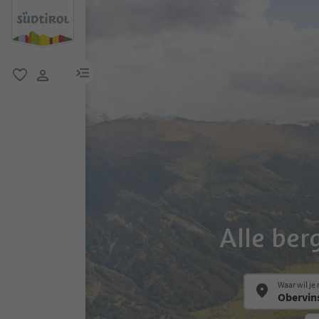
menulink
favoriet
gebruikerslink
Alle ber
Waar wil je