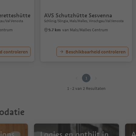
retteshütte
AVS Schutzhütte Sesvenna
gau/Val Venosta
Schlinig/Slingia, Mals/Malles, Vinschgau/Val Venosta
Centrum
9.7 km
van Mals/Malles Centrum
d controleren
Beschikbaarheid controleren
1
1 - 2 van 2 Resultaten
odatie
ions
Logies en ontbijt in
A