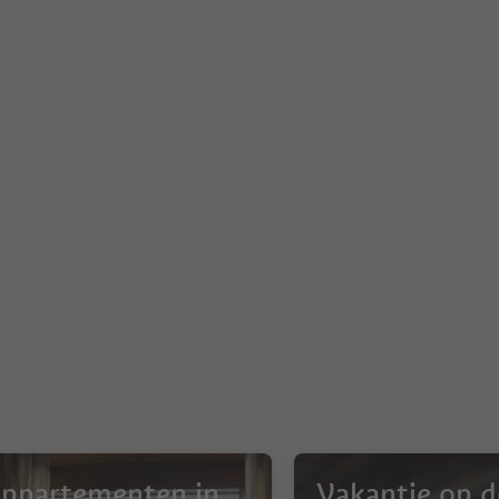
ppartementen in
Vakantie op d