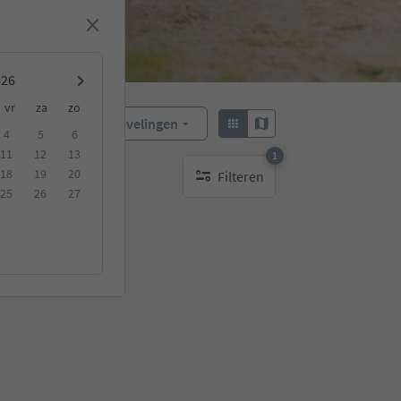
vr
za
zo
Aanbevelingen
Sorteren:
4
5
6
11
12
13
1
18
19
20
Filteren
1 actief filter
25
26
27