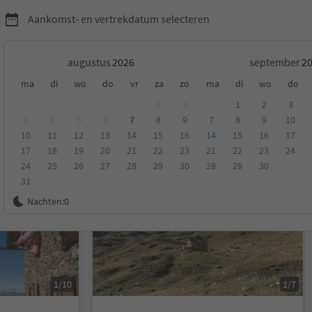
Aankomst- en vertrekdatum selecteren
augustus
september
ma
di
wo
do
vr
za
zo
ma
di
wo
do
u/Alta Val Venosta
1
2
1
2
3
3
4
5
6
7
8
9
7
8
9
10
10
11
12
13
14
15
16
14
15
16
17
eling
Categorie
Type catering
Duurzame accommodatie
17
18
19
20
21
22
23
21
22
23
24
24
25
26
27
28
29
30
28
29
30
31
Op aanvraag
Nachten:
0
1/10
1/7