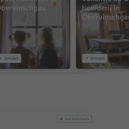
bervinschgau
boerderij in
Obervinschga
Ontdek
Ontdek
Taal: Nederlands