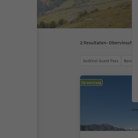
2
Resultaten
- Obervinschga
Südtirol Guest Pass
Beoord
Op aanvraag