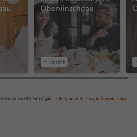
gau
Obervinschgau
O
Ontdek
ntiehuizen in Obervinschgau
Berghut of Herberg in Obervinschgau