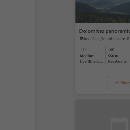
Dolomites panoramic
Medium
550 m
Moeilijkheidsgraad
Hoogteverschi
Meer