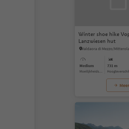
Winter shoe hike Vop
Lanzwiesen hut
Medium
731 m
Moeilijkheidsgraad
Hoogteverschi
Meer