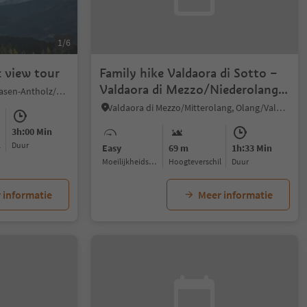
1/6
 view tour
Family hike Valdaora di Sotto –
Valdaora di Mezzo/Niederolang –
Nove Case/Neunhäusern, Rasen-Antholz/Rasun Anterselva, Dolomites Region Kronplatz/Plan de Corones
Mitterolang
Valdaora di Mezzo/Mitterolang, Olang/Valdaora, Dolomites Region Kronplatz/Plan de Corones
3h:00 Min
l
Duur
Easy
69 m
1h:33 Min
Moeilijkheidsgraad
Hoogteverschil
Duur
 informatie
Meer informatie