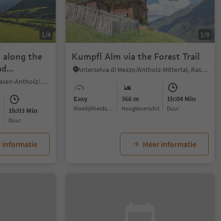
1/4
1/9
 along the
Kumpfl Alm via the Forest Trail
ad
Anterselva di Mezzo/Antholz-Mittertal, Rasen-Antholz/Rasun Anterselva, Dolomites Region Kronplatz/Plan de Corones
Nove Case/Neunhäusern, Rasen-Antholz/Rasun Anterselva, Dolomites Region Kronplatz/Plan de Corones
Easy
366 m
1h:04 Min
Moeilijkheidsgraad
Hoogteverschil
Duur
1h:03 Min
l
Duur
 informatie
Meer informatie