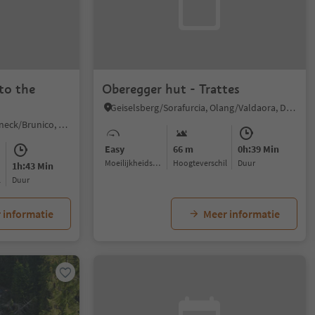
to the
Oberegger hut - Trattes
Geiselsberg/Sorafurcia, Olang/Valdaora, Dolomites Region Kronplatz/Plan de Corones
Geiselsberg/Sorafurcia, Bruneck/Brunico, Dolomites Region Kronplatz/Plan de Corones
Easy
66 m
0h:39 Min
Moeilijkheidsgraad
Hoogteverschil
Duur
1h:43 Min
l
Duur
 informatie
Meer informatie