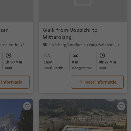
asen -
Walk from Voppichl to
n
Mitterolang
Nove Case/Neunhäusern, Rasen-Antholz/Rasun Anterselva, Dolomites Region Kronplatz/Plan de Corones
Geiselsberg/Sorafurcia, Olang/Valdaora, Dolomites Region Kronplatz/Plan de Corones
1h:00 Min
Easy
0 m
0h:22 Min
l
Duur
Moeilijkheidsgraad
Hoogteverschil
Duur
 informatie
Meer informatie