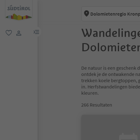
Dolomietenregio Kronp
Wandelinge
menulink
favoriet
gebruikerslink
Dolomieten
De natuur is een geschenk da
ontdek je de ontwakende na
trekken koele bergtoppen, 
in. Herfstwandelingen bie
kleuren.
266
Resultaten