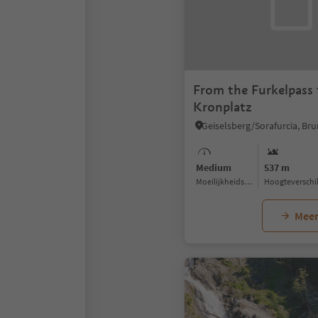
From the Furkelpass 
Kronplatz
Medium
537 m
Moeilijkheidsgraad
Hoogteverschi
Meer