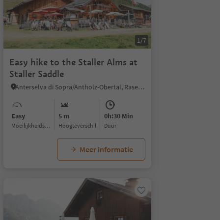
1/7
Easy hike to the Staller Alms at
Staller Saddle
Anterselva di Sopra/Antholz-Obertal, Rasen-Antholz/Rasun Anterselva, Dolomites Region Kronplatz/Plan de Corones
Easy
5 m
0h:30 Min
Moeilijkheidsgraad
Hoogteverschil
Duur
Meer informatie