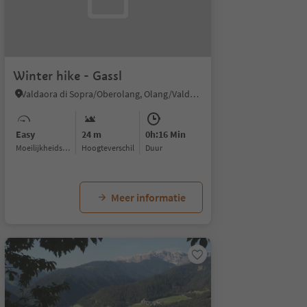
Winter hike - Gassl
Valdaora di Sopra/Oberolang, Olang/Valdaora, Dolomites Region Kronplatz/Plan de Corones
Easy
24 m
0h:16 Min
Moeilijkheidsgraad
Hoogteverschil
Duur
Meer informatie