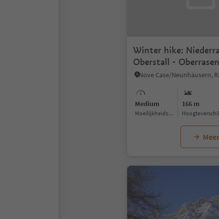
Winter hike: Niederr
Oberstall - Oberrase
Medium
166 m
Moeilijkheidsgraad
Hoogteverschi
Meer