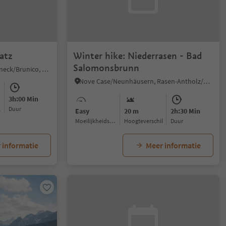
atz
Winter hike: Niederrasen - Bad
Salomonsbrunn
Geiselsberg/Sorafurcia, Bruneck/Brunico, Dolomites Region Kronplatz/Plan de Corones
Nove Case/Neunhäusern, Rasen-Antholz/Rasun Anterselva, Dolomites Region Kronplatz/Plan de Corones
3h:00 Min
l
Duur
Easy
20 m
2h:30 Min
Moeilijkheidsgraad
Hoogteverschil
Duur
 informatie
Meer informatie