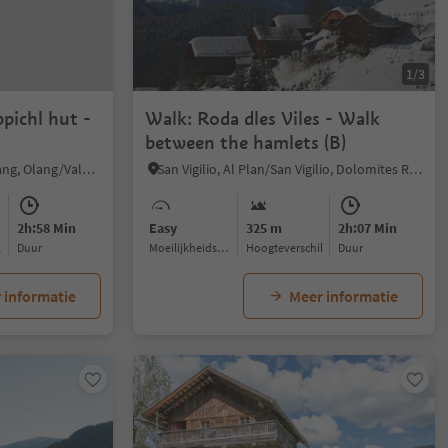
1/3
pichl hut -
Walk: Roda dles Viles - Walk
between the hamlets (B)
Valdaora di Mezzo/Mitterolang, Olang/Valdaora, Dolomites Region Kronplatz/Plan de Corones
San Vigilio, Al Plan/San Vigilio, Dolomites Region Kronplatz/Plan de Corones
2h:58 Min
Easy
325 m
2h:07 Min
l
Duur
Moeilijkheidsgraad
Hoogteverschil
Duur
 informatie
Meer informatie