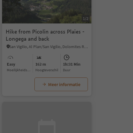
1/2
Hike from Picolin across Plaies -
Longega and back
San Vigilio, Al Plan/San Vigilio, Dolomites Region Kronplatz/Plan de Corones
Easy
162 m
1h:31 Min
Moeilijkheidsgraad
Hoogteverschil
Duur
Meer informatie