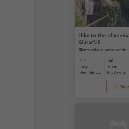
Hike to the Klammb
Waterfall
Easy
253 m
Moeilijkheidsgraad
Hoogteverschi
Meer