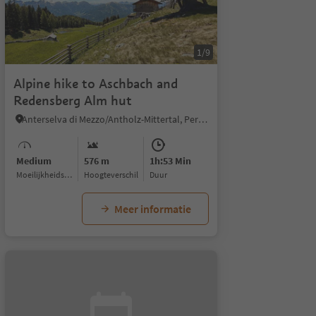
1/9
Alpine hike to Aschbach and
Redensberg Alm hut
Anterselva di Mezzo/Antholz-Mittertal, Percha/Perca, Dolomites Region Kronplatz/Plan de Corones
Medium
576 m
1h:53 Min
Moeilijkheidsgraad
Hoogteverschil
Duur
Meer informatie