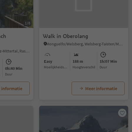
1/8
ach
Walk in Oberolang
Monguelfo/Welsberg, Welsberg-Taisten/Monguelfo-Tesido, Dolomites Region Kronplatz/Plan de Corones
Anterselva di Mezzo/Antholz-Mittertal, Rasen-Antholz/Rasun Anterselva, Dolomites Region Kronplatz/Plan de Corones
Easy
188 m
1h:07 Min
Moeilijkheidsgraad
Hoogteverschil
Duur
0h:40 Min
l
Duur
 informatie
Meer informatie