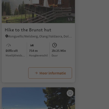
1/2
Hike to the Brunst hut
Monguelfo/Welsberg, Olang/Valdaora, Dolomites Region Kronplatz/Plan de Corones
Difficult
754 m
2h:25 Min
Moeilijkheidsgraad
Hoogteverschil
Duur
Meer informatie