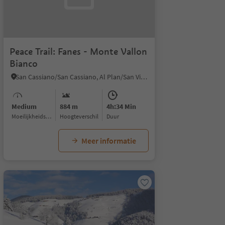
Peace Trail: Fanes - Monte Vallon
Bianco
San Cassiano/San Cassiano, Al Plan/San Vigilio, Dolomites Region Kronplatz/Plan de Corones
Medium
884 m
4h:34 Min
Moeilijkheidsgraad
Hoogteverschil
Duur
Meer informatie