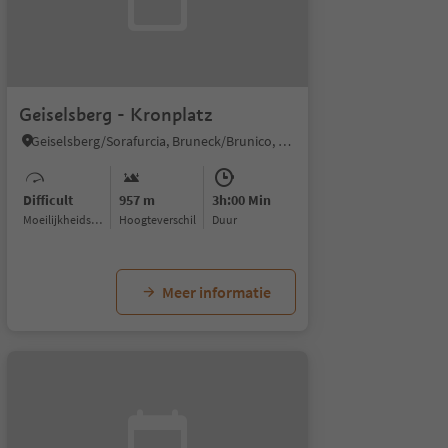
Geiselsberg - Kronplatz
Geiselsberg/Sorafurcia, Bruneck/Brunico, Dolomites Region Kronplatz/Plan de Corones
Difficult
957 m
3h:00 Min
Moeilijkheidsgraad
Hoogteverschil
Duur
Meer informatie