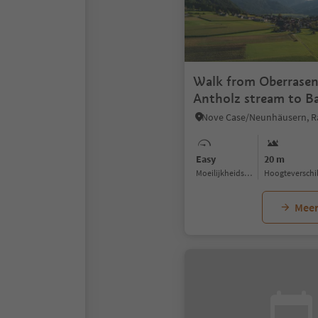
Walk from Oberrasen
Antholz stream to B
Salomonsbrunn
Easy
20 m
Moeilijkheidsgraad
Hoogteverschi
Meer