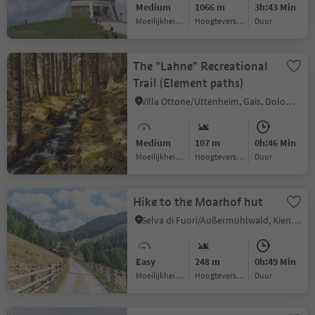
Medium
1066 m
3h:43 Min
Moeilijkheidsgraad
Hoogteverschil
Duur
The "Lahne" Recreational
Trail (Element paths)
Villa Ottone/Uttenheim, Gais, Dolomites Region Kronplatz/Plan de Corones
Medium
107 m
0h:46 Min
Moeilijkheidsgraad
Hoogteverschil
Duur
Hike to the Moarhof hut
Selva di Fuori/Außermühlwald, Kiens/Chienes, Dolomites Region Kronplatz/Plan de Corones
Easy
248 m
0h:49 Min
Moeilijkheidsgraad
Hoogteverschil
Duur