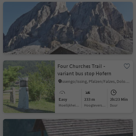
Summer hike: Passo delle
Erbe - Forcella di Putia
Longiarù/Campill, San Martin /San Martino, Dolomites Region Kronplatz/Plan de Corones
Medium
415 m
1h:30 Min
Moeilijkheidsgraad
Hoogteverschil
Duur
Four Churches Trail -
variant bus stop Hofern
Issengo/Issing, Pfalzen/Falzes, Dolomites Region Kronplatz/Plan de Corones
Easy
233 m
2h:23 Min
Moeilijkheidsgraad
Hoogteverschil
Duur
Hike to the Hochraut Alm
Hut