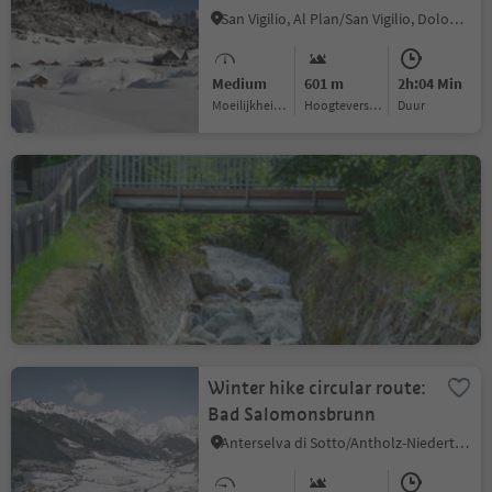
San Vigilio, Al Plan/San Vigilio, Dolomites Region Kronplatz/Plan de Corones
Medium
601 m
2h:04 Min
Moeilijkheidsgraad
Hoogteverschil
Duur
Cultural hike from Kiens
via Schöneck Castle to
Issinger Weiher
Chienes/Kiens, Kiens/Chienes, Dolomites Region Kronplatz/Plan de Corones
Medium
381 m
3h:27 Min
Moeilijkheidsgraad
Hoogteverschil
Duur
Winter hike circular route:
Bad Salomonsbrunn
Anterselva di Sotto/Antholz-Niedertal, Rasen-Antholz/Rasun Anterselva, Dolomites Region Kronplatz/Plan de Corones