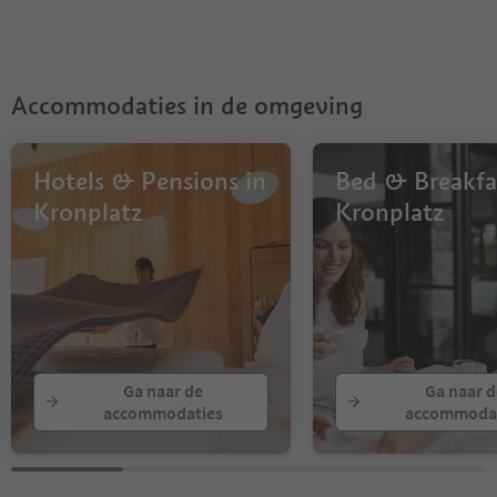
6
7
8
9
Accommodaties in de omgeving
Hotels & Pensions in
Bed & Breakfa
Kronplatz
Kronplatz
Ga naar de
Ga naar d
accommodaties
accommodat