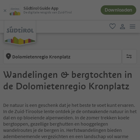
Südtirol Guide App
Downloaden
De digitale reisgids van Zuid-Tirol
men
favoriet
gebruike
Dolomietenregio Kronplatz
geen act
Wandelingen & bergtochten in
de Dolomietenregio Kronplatz
De natuur is een geschenk dat je het beste te voet kunt ervaren.
In de Zuid-Tiroolse lente ontdek je de ontwakende natuur in het
dal en op bloeiende alpenweiden. In de zomer trekken koele
bergtoppen, gezellige berghutten en hooggelegen
wandelroutes je de bergen in. Herfstwandelingen bieden
adembenemende vergezichten en een landschap vol warme