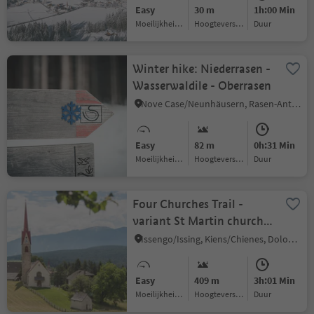
Easy
30 m
1h:00 Min
Moeilijkheidsgraad
Hoogteverschil
Duur
Winter hike: Niederrasen -
Wasserwaldile - Oberrasen
Nove Case/Neunhäusern, Rasen-Antholz/Rasun Anterselva, Dolomites Region Kronplatz/Plan de Corones
Easy
82 m
0h:31 Min
Moeilijkheidsgraad
Hoogteverschil
Duur
Four Churches Trail -
variant St Martin church
in Hofern
Issengo/Issing, Kiens/Chienes, Dolomites Region Kronplatz/Plan de Corones
Easy
409 m
3h:01 Min
Moeilijkheidsgraad
Hoogteverschil
Duur