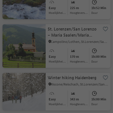
Easy
225 m
1h:52 Min
Moeilijkheidsgraad
Hoogteverschil
Duur
St. Lorenzen/San Lorenzo
– Maria Saalen/Maria
Sares
Campolino/Lothen, St.Lorenzen/San Lorenzo di Sebato, Dolomites Region Kronplatz/Plan de Corones
Easy
170 m
1h:00 Min
Moeilijkheidsgraad
Hoogteverschil
Duur
Winter hiking Haidenberg
Riscone/Reischach, St.Lorenzen/San Lorenzo di Sebato, Dolomites Region Kronplatz/Plan de Corones
Easy
343 m
1h:00 Min
Moeilijkheidsgraad
Hoogteverschil
Duur