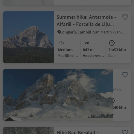
Summer hike: Antermoia -
Alfarëi - Forcella de Lijun -
Monte Muro - Antermoia
Longiarù/Campill, San Martin /San Martino, Dolomites Region Kronplatz/Plan de Corones
Medium
842 m
3h:53 Min
Moeilijkheidsgraad
Hoogteverschil
Duur
Passo delle Erbe: circular
trail
Longiarù/Campill, San Martin /San Martino, Dolomites Region Kronplatz/Plan de Corones
Medium
284 m
1h:40 Min
Moeilijkheidsgraad
Hoogteverschil
Duur
Hike Bad Bergfall -