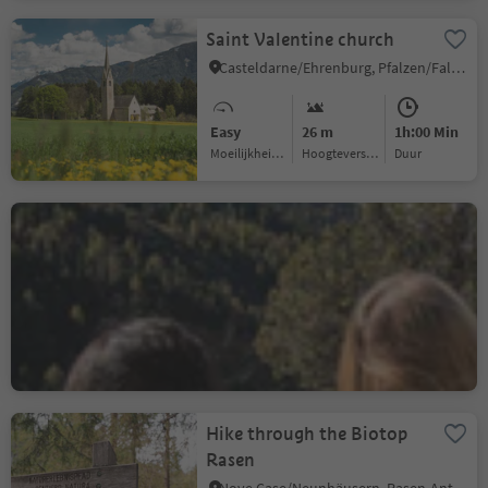
Saint Valentine church
Casteldarne/Ehrenburg, Pfalzen/Falzes, Dolomites Region Kronplatz/Plan de Corones
Easy
26 m
1h:00 Min
Moeilijkheidsgraad
Hoogteverschil
Duur
Panoramic hike from the
Lake Antholz to the
Staller Saddle
Antholz-Obertal/Anterselva di Sopra, Rasen-Antholz/Rasun Anterselva, Dolomites Region Kronplatz/Plan de Corones
Medium
465 m
1h:51 Min
Moeilijkheidsgraad
Hoogteverschil
Duur
Hike through the Biotop
Rasen