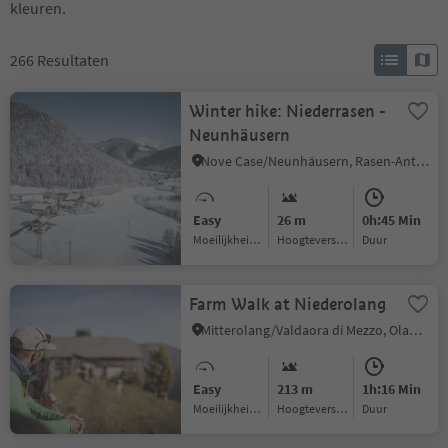
kleuren.
266
Resultaten
Winter hike: Niederrasen -
Neunhäusern
Nove Case/Neunhäusern, Rasen-Antholz/Rasun Anterselva, Dolomites Region Kronplatz/Plan de Corones
Easy
26 m
0h:45 Min
Moeilijkheidsgraad
Hoogteverschil
Duur
Farm Walk at Niederolang
Mitterolang/Valdaora di Mezzo, Olang/Valdaora, Dolomites Region Kronplatz/Plan de Corones
Easy
213 m
1h:16 Min
Moeilijkheidsgraad
Hoogteverschil
Duur