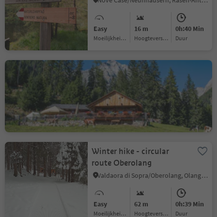
Nove Case/Neunhäusern, Rasen-Antholz/Rasun Anterselva, Dolomites Region Kronplatz/Plan de Corones
Easy
16 m
0h:40 Min
Moeilijkheidsgraad
Hoogteverschil
Duur
Hike to Bergeralm
Nove Case/Neunhäusern, Rasen-Antholz/Rasun Anterselva, Dolomites Region Kronplatz/Plan de Corones
Easy
368 m
1h:15 Min
Moeilijkheidsgraad
Hoogteverschil
Duur
Winter hike - circular
route Oberolang
Valdaora di Sopra/Oberolang, Olang/Valdaora, Dolomites Region Kronplatz/Plan de Corones
Easy
62 m
0h:39 Min
Moeilijkheidsgraad
Hoogteverschil
Duur