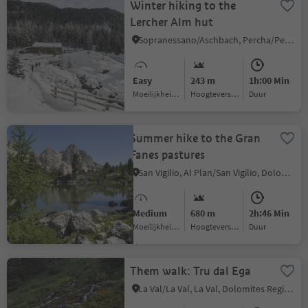
Winter hiking to the
Lercher Alm hut
Sopranessano/Aschbach, Percha/Perca, Dolomites Region Kronplatz/Plan de Corones
Easy
243 m
1h:00 Min
Moeilijkheidsgraad
Hoogteverschil
Duur
Summer hike to the Gran
Fanes pastures
San Vigilio, Al Plan/San Vigilio, Dolomites Region Kronplatz/Plan de Corones
Medium
680 m
2h:46 Min
Moeilijkheidsgraad
Hoogteverschil
Duur
Them walk: Tru dal Ega
La Val/La Val, La Val, Dolomites Region Kronplatz/Plan de Corones