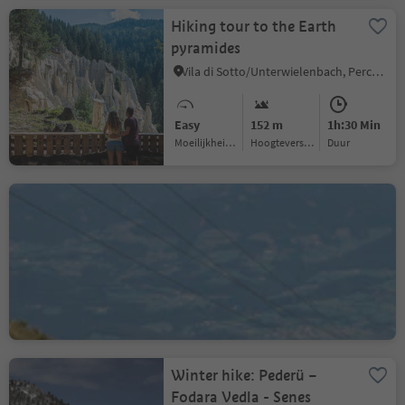
Hiking tour to the Earth
pyramides
Vila di Sotto/Unterwielenbach, Percha/Perca, Dolomites Region Kronplatz/Plan de Corones
Easy
152 m
1h:30 Min
Moeilijkheidsgraad
Hoogteverschil
Duur
Plan de Corones > S.
Stefano > Riscone
Riscone/Reischach, Bruneck/Brunico, Dolomites Region Kronplatz/Plan de Corones
Difficult
57 m
4h:00 Min
Moeilijkheidsgraad
Hoogteverschil
Duur
Winter hike: Pederü –
Fodara Vedla - Senes