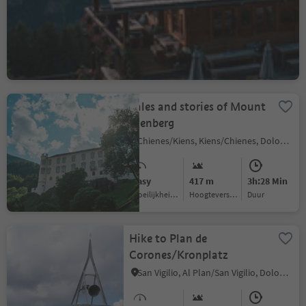
Nove Case/Neunhäusern, Rasen-Antholz/Rasun Anterselva, Dolomites Region Kronplatz/Plan de Corones
Medium
513 m
1h:34 Min
Moeilijkheidsgraad
Hoogteverschil
Duur
Tales and stories of Mount
Kienberg
Chienes/Kiens, Kiens/Chienes, Dolomites Region Kronplatz/Plan de Corones
Easy
417 m
3h:28 Min
Moeilijkheidsgraad
Hoogteverschil
Duur
Hike to Plan de
Corones/Kronplatz
San Vigilio, Al Plan/San Vigilio, Dolomites Region Kronplatz/Plan de Corones