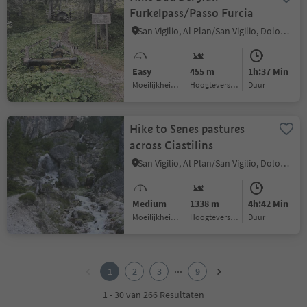
Furkelpass/Passo Furcia
San Vigilio, Al Plan/San Vigilio, Dolomites Region Kronplatz/Plan de Corones
Easy
455 m
1h:37 Min
Moeilijkheidsgraad
Hoogteverschil
Duur
Hike to Senes pastures
across Ciastilins
San Vigilio, Al Plan/San Vigilio, Dolomites Region Kronplatz/Plan de Corones
Medium
1338 m
4h:42 Min
Moeilijkheidsgraad
Hoogteverschil
Duur
1
2
...
1
2
3
9
3
4
1 - 30 van 266 Resultaten
5