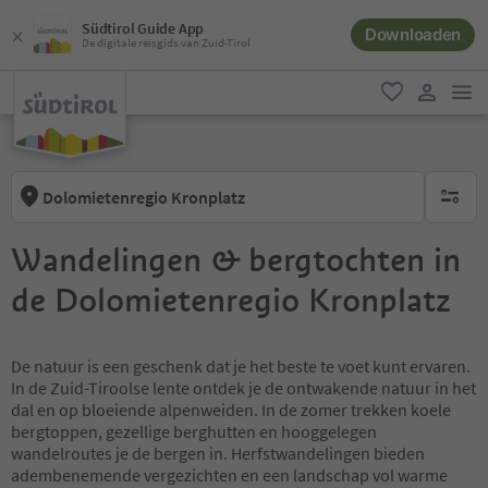
Südtirol Guide App
Downloaden
De digitale reisgids van Zuid-Tirol
men
favoriet
gebruike
Dolomietenregio Kronplatz
geen act
Wandelingen & bergtochten in
de Dolomietenregio Kronplatz
De natuur is een geschenk dat je het beste te voet kunt ervaren.
In de Zuid-Tiroolse lente ontdek je de ontwakende natuur in het
dal en op bloeiende alpenweiden. In de zomer trekken koele
bergtoppen, gezellige berghutten en hooggelegen
wandelroutes je de bergen in. Herfstwandelingen bieden
adembenemende vergezichten en een landschap vol warme