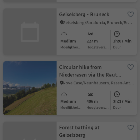
Geiselsberg - Bruneck
Geiselsberg/Sorafurcia, Bruneck/Brunico, Dolomites Region Kronplatz/Plan de Corones
Medium
227 m
3h:07 Min
Moeilijkheidsgraad
Hoogteverschil
Duur
Circular hike from
Niederrasen via the Rauter
farms to Redensberg
Nove Case/Neunhäusern, Rasen-Antholz/Rasun Anterselva, Dolomites Region Kronplatz/Plan de Corones
Medium
406 m
2h:17 Min
Moeilijkheidsgraad
Hoogteverschil
Duur
Forest bathing at
Geiselsberg