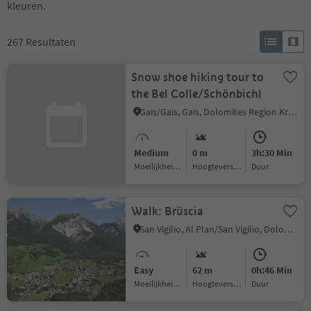
kleuren.
267
Resultaten
Snow shoe hiking tour to
the Bel Colle/Schönbichl
Gais/Gais, Gais, Dolomites Region Kronplatz/Plan de Corones
Medium
0 m
3h:30 Min
Moeilijkheidsgraad
Hoogteverschil
Duur
Walk: Brüscia
San Vigilio, Al Plan/San Vigilio, Dolomites Region Kronplatz/Plan de Corones
Easy
62 m
0h:46 Min
Moeilijkheidsgraad
Hoogteverschil
Duur