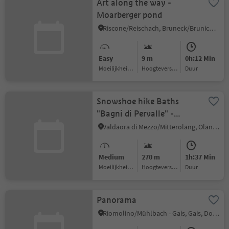
Art along the way -
Moarberger pond
Riscone/Reischach, Bruneck/Brunico, Dolomites Region Kronplatz/Plan de Corones
Easy
9 m
0h:12 Min
Moeilijkheidsgraad
Hoogteverschil
Duur
Snowshoe hike Baths
"Bagni di Pervalle" -
Mountain Inn Trattes
Valdaora di Mezzo/Mitterolang, Olang/Valdaora, Dolomites Region Kronplatz/Plan de Corones
Medium
270 m
1h:37 Min
Moeilijkheidsgraad
Hoogteverschil
Duur
Panorama
Riomolino/Mühlbach - Gais, Gais, Dolomites Region Kronplatz/Plan de Corones