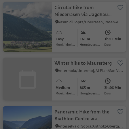
Circular hike from
Niederrasen via Jagdhaus
to Oberrasen
Rasun di Sopra/Oberrasen, Rasen-Antholz/Rasun Anterselva, Dolomites Region Kronplatz/Plan de Corones
Easy
161 m
1h:11 Min
Moeilijkheidsgraad
Hoogteverschil
Duur
Winter hike to Maurerberg
Antermoia/Untermoj, Al Plan/San Vigilio, Dolomites Region Kronplatz/Plan de Corones
Medium
865 m
3h:06 Min
Moeilijkheidsgraad
Hoogteverschil
Duur
Panoramic Hike from the
Biathlon Centre via
Schwörzalm hut to
Anterselva di Sopra/Antholz-Obertal, Rasen-Antholz/Rasun Anterselva, Dolomites Region Kronplatz/Plan de Corones