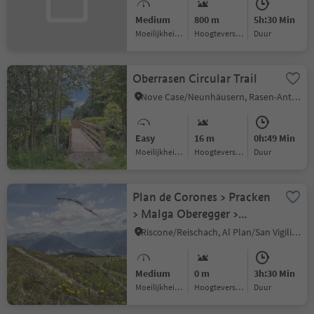
Medium
800 m
5h:30 Min
Moeilijkheidsgraad
Hoogteverschil
Duur
Oberrasen Circular Trail
Nove Case/Neunhäusern, Rasen-Antholz/Rasun Anterselva, Dolomites Region Kronplatz/Plan de Corones
Easy
16 m
0h:49 Min
Moeilijkheidsgraad
Hoogteverschil
Duur
Plan de Corones > Pracken
> Malga Oberegger >
Casola
Riscone/Reischach, Al Plan/San Vigilio, Dolomites Region Kronplatz/Plan de Corones
Medium
0 m
3h:30 Min
Moeilijkheidsgraad
Hoogteverschil
Duur