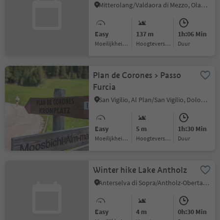
Mitterolang/Valdaora di Mezzo, Olang/Valdaora, Dolomites Region Kronplatz/Plan de Corones
Easy
137 m
1h:06 Min
Moeilijkheidsgraad
Hoogteverschil
Duur
Plan de Corones > Passo
Furcia
San Vigilio, Al Plan/San Vigilio, Dolomites Region Kronplatz/Plan de Corones
Easy
5 m
1h:30 Min
Moeilijkheidsgraad
Hoogteverschil
Duur
Winter hike Lake Antholz
Anterselva di Sopra/Antholz-Obertal, Rasen-Antholz/Rasun Anterselva, Dolomites Region Kronplatz/Plan de Corones
Easy
4 m
0h:30 Min