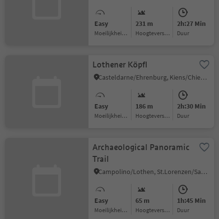
Easy
231 m
2h:27 Min
Moeilijkheidsgraad
Hoogteverschil
Duur
Lothener Köpfl
Casteldarne/Ehrenburg, Kiens/Chienes, Dolomites Region Kronplatz/Plan de Corones
Easy
186 m
2h:30 Min
Moeilijkheidsgraad
Hoogteverschil
Duur
Archaeological Panoramic
Trail
Campolino/Lothen, St.Lorenzen/San Lorenzo di Sebato, Dolomites Region Kronplatz/Plan de Corones
Easy
65 m
1h:45 Min
Moeilijkheidsgraad
Hoogteverschil
Duur