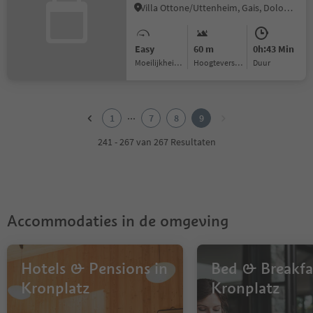
Villa Ottone/Uttenheim, Gais, Dolomites Region Kronplatz/Plan de Corones
Easy
60 m
0h:43 Min
Moeilijkheidsgraad
Hoogteverschil
Duur
1
2
...
1
7
8
9
3
4
241 - 267 van 267 Resultaten
5
6
7
8
9
Accommodaties in de omgeving
Hotels & Pensions in
Bed & Breakfa
Kronplatz
Kronplatz