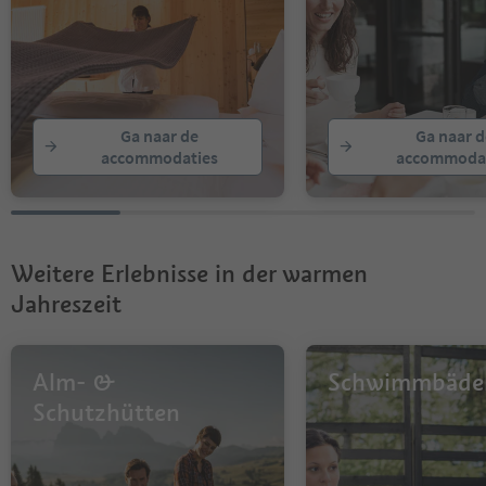
Ga naar de
Ga naar d
accommodaties
accommodat
Weitere Erlebnisse in der warmen
Jahreszeit
Alm- &
Schwimmbäde
Schutzhütten