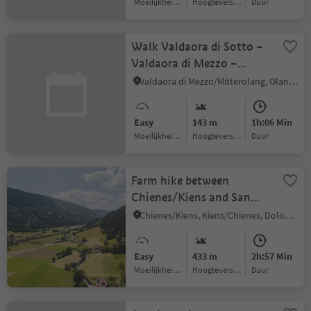
Moeilijkheidsgraad
Hoogteverschil
Duur
Walk Valdaora di Sotto –
Valdaora di Mezzo –
Valdaora di
Valdaora di Mezzo/Mitterolang, Olang/Valdaora, Dolomites Region Kronplatz/Plan de Corones
Sopra/Niederolang –
Mitterolang – Oberolang
Easy
143 m
1h:06 Min
Moeilijkheidsgraad
Hoogteverschil
Duur
Farm hike between
Chienes/Kiens and San
Sigismondo/St. Sigmund
Chienes/Kiens, Kiens/Chienes, Dolomites Region Kronplatz/Plan de Corones
Easy
433 m
2h:57 Min
Moeilijkheidsgraad
Hoogteverschil
Duur