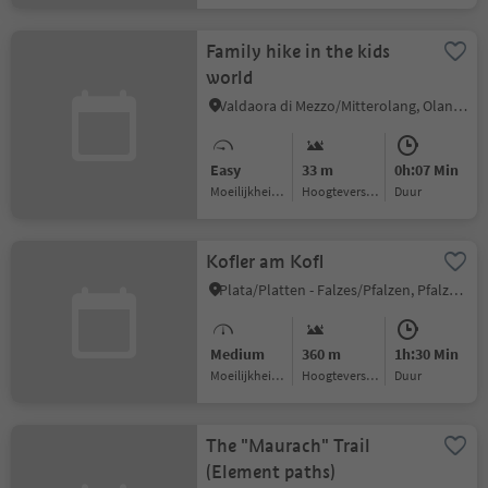
Family hike in the kids
world
Valdaora di Mezzo/Mitterolang, Olang/Valdaora, Dolomites Region Kronplatz/Plan de Corones
Easy
33 m
0h:07 Min
Moeilijkheidsgraad
Hoogteverschil
Duur
Kofler am Kofl
Plata/Platten - Falzes/Pfalzen, Pfalzen/Falzes, Dolomites Region Kronplatz/Plan de Corones
Medium
360 m
1h:30 Min
Moeilijkheidsgraad
Hoogteverschil
Duur
The "Maurach" Trail
(Element paths)