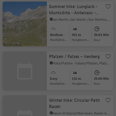
Summer hike: Lungiarü -
Muntcörta - Antersasc -
Crep dales 12
San Martin, San Martin /San Martino, Dolomites Region Kronplatz/Plan de Corones
Medium
901 m
3h:01 Min
Moeilijkheidsgraad
Hoogteverschil
Duur
Pfalzen / Falzes – Irenberg
Plata/Platten - Falzes/Pfalzen, Pfalzen/Falzes, Dolomites Region Kronplatz/Plan de Corones
Easy
126 m
2h:00 Min
Moeilijkheidsgraad
Hoogteverschil
Duur
Winter hike: Circular Path
Rasen
Rasun di Sopra/Oberrasen, Rasen-Antholz/Rasun Anterselva, Dolomites Region Kronplatz/Plan de Corones