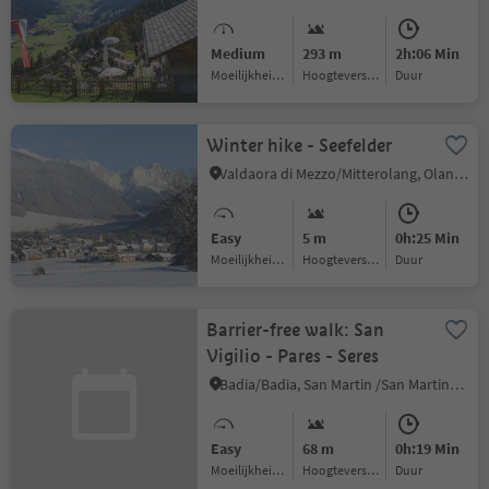
Antholz Mittertal
Medium
293 m
2h:06 Min
Moeilijkheidsgraad
Hoogteverschil
Duur
Winter hike - Seefelder
Valdaora di Mezzo/Mitterolang, Olang/Valdaora, Dolomites Region Kronplatz/Plan de Corones
Easy
5 m
0h:25 Min
Moeilijkheidsgraad
Hoogteverschil
Duur
Barrier-free walk: San
Vigilio - Pares - Seres
Badia/Badia, San Martin /San Martino, Dolomites Region Kronplatz/Plan de Corones
Easy
68 m
0h:19 Min
Moeilijkheidsgraad
Hoogteverschil
Duur