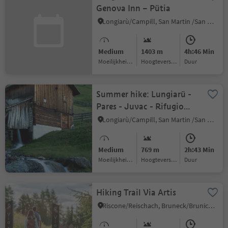
Genova Inn – Pütia
Longiarù/Campill, San Martin /San Martino, Dolomites Region Kronplatz/Plan de Corones
Medium
1403 m
4h:46 Min
Moeilijkheidsgraad
Hoogteverschil
Duur
Summer hike: Lungiarü -
Pares - Juvac - Rifugio
Genova
Longiarù/Campill, San Martin /San Martino, Dolomites Region Kronplatz/Plan de Corones
Medium
769 m
2h:43 Min
Moeilijkheidsgraad
Hoogteverschil
Duur
Hiking Trail Via Artis
Riscone/Reischach, Bruneck/Brunico, Dolomites Region Kronplatz/Plan de Corones