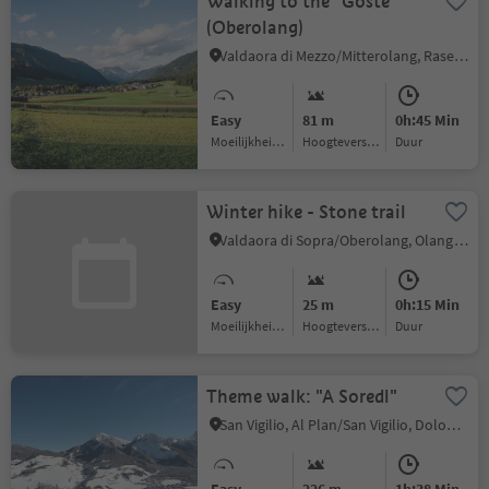
Walking to the "Goste"
(Oberolang)
Valdaora di Mezzo/Mitterolang, Rasen-Antholz/Rasun Anterselva, Dolomites Region Kronplatz/Plan de Corones
Easy
81 m
0h:45 Min
Moeilijkheidsgraad
Hoogteverschil
Duur
Winter hike - Stone trail
Valdaora di Sopra/Oberolang, Olang/Valdaora, Dolomites Region Kronplatz/Plan de Corones
Easy
25 m
0h:15 Min
Moeilijkheidsgraad
Hoogteverschil
Duur
Theme walk: "A Soredl"
San Vigilio, Al Plan/San Vigilio, Dolomites Region Kronplatz/Plan de Corones