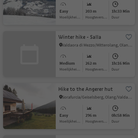
Easy
203 m
1h:33 Min
Moeilijkheidsgraad
Hoogteverschil
Duur
Winter hike - Salla
Valdaora di Mezzo/Mitterolang, Olang/Valdaora, Dolomites Region Kronplatz/Plan de Corones
Medium
262 m
1h:16 Min
Moeilijkheidsgraad
Hoogteverschil
Duur
Hike to the Angerer hut
Sorafurcia/Geiselsberg, Olang/Valdaora, Dolomites Region Kronplatz/Plan de Corones
Easy
296 m
0h:58 Min
Moeilijkheidsgraad
Hoogteverschil
Duur