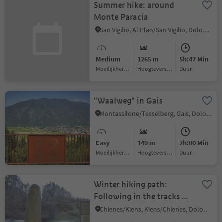
Summer hike: around
Monte Paracia
San Vigilio, Al Plan/San Vigilio, Dolomites Region Kronplatz/Plan de Corones
Medium
1265 m
5h:47 Min
Moeilijkheidsgraad
Hoogteverschil
Duur
"Waalweg" in Gais
Montassilone/Tesselberg, Gais, Dolomites Region Kronplatz/Plan de Corones
Easy
140 m
2h:00 Min
Moeilijkheidsgraad
Hoogteverschil
Duur
Winter hiking path:
Following in the tracks of
the ancient romans
Chienes/Kiens, Kiens/Chienes, Dolomites Region Kronplatz/Plan de Corones