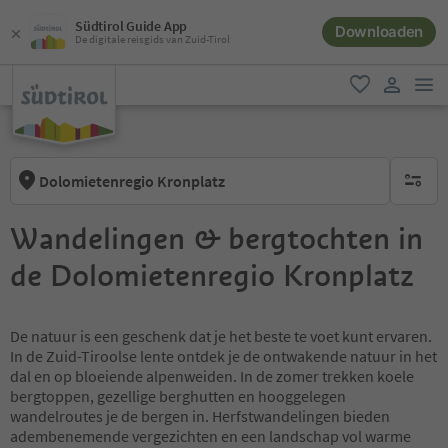
Südtirol Guide App
Downloaden
De digitale reisgids van Zuid-Tirol
men
favoriet
gebruike
Dolomietenregio Kronplatz
geen act
Wandelingen & bergtochten in
de Dolomietenregio Kronplatz
De natuur is een geschenk dat je het beste te voet kunt ervaren.
In de Zuid-Tiroolse lente ontdek je de ontwakende natuur in het
dal en op bloeiende alpenweiden. In de zomer trekken koele
bergtoppen, gezellige berghutten en hooggelegen
wandelroutes je de bergen in. Herfstwandelingen bieden
adembenemende vergezichten en een landschap vol warme