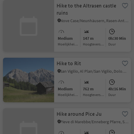
Hike to the Altrasen castle
ruins
Nove Case/Neunhäusern, Rasen-Antholz/Rasun Anterselva, Dolomites Region Kronplatz/Plan de Corones
Medium
147 m
0h:30 Min
Moeilijkheidsgraad
Hoogteverschil
Duur
Hike to Rit
San Vigilio, Al Plan/San Vigilio, Dolomites Region Kronplatz/Plan de Corones
Medium
762 m
4h:16 Min
Moeilijkheidsgraad
Hoogteverschil
Duur
Hike around Pice Ju
Pieve di Marebbe/Enneberg Pfarre, San Martin /San Martino, Dolomites Region Kronplatz/Plan de Corones