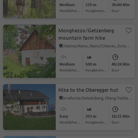
Medium
270 m
3h:00 Min
Moeilijkheidsgraad
Hoogteverschil
Duur
Monghezzo/Getzenberg
mountain farm hike
Chienes/Kiens, Kiens/Chienes, Dolomites Region Kronplatz/Plan de Corones
Medium
500 m
4h:28 Min
Moeilijkheidsgraad
Hoogteverschil
Duur
Hike to the Oberegger hut
Sorafurcia/Geiselsberg, Olang/Valdaora, Dolomites Region Kronplatz/Plan de Corones
Easy
393 m
1h:15 Min
Moeilijkheidsgraad
Hoogteverschil
Duur