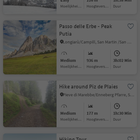
Easy
226 m
1h:38 Min
Moeilijkheidsgraad
Hoogteverschil
Duur
Passo delle Erbe - Peak
Putia
Longiarù/Campill, San Martin /San Martino, Dolomites Region Kronplatz/Plan de Corones
Medium
936 m
3h:02 Min
Moeilijkheidsgraad
Hoogteverschil
Duur
Hike around Piz de Plaies
Pieve di Marebbe/Enneberg Pfarre, San Martin /San Martino, Dolomites Region Kronplatz/Plan de Corones
Medium
177 m
1h:30 Min
Moeilijkheidsgraad
Hoogteverschil
Duur
Hiking Tour