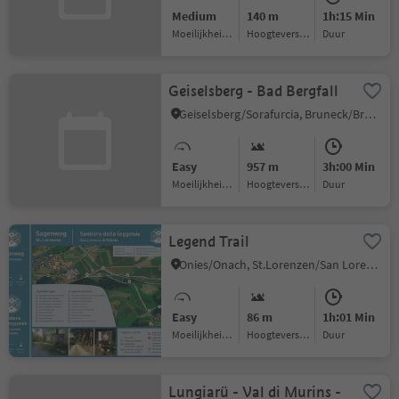
Medium
140 m
1h:15 Min
Moeilijkheidsgraad
Hoogteverschil
Duur
Geiselsberg - Bad Bergfall
Geiselsberg/Sorafurcia, Bruneck/Brunico, Dolomites Region Kronplatz/Plan de Corones
Easy
957 m
3h:00 Min
Moeilijkheidsgraad
Hoogteverschil
Duur
Legend Trail
Onies/Onach, St.Lorenzen/San Lorenzo di Sebato, Dolomites Region Kronplatz/Plan de Corones
Easy
86 m
1h:01 Min
Moeilijkheidsgraad
Hoogteverschil
Duur
Lungiarü - Val di Murins -