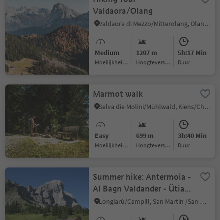
Valdaora/Olang
Valdaora di Mezzo/Mitterolang, Olang/Valdaora, Dolomites Region Kronplatz/Plan de Corones
Medium
1207 m
5h:17 Min
Moeilijkheidsgraad
Hoogteverschil
Duur
Marmot walk
Selva die Molini/Mühlwald, Kiens/Chienes, Dolomites Region Kronplatz/Plan de Corones
Easy
699 m
3h:40 Min
Moeilijkheidsgraad
Hoogteverschil
Duur
Summer hike: Antermoia -
Al Bagn Valdander - Ütia
de Göma hut - Passo delle
Longiarù/Campill, San Martin /San Martino, Dolomites Region Kronplatz/Plan de Corones
Erbe