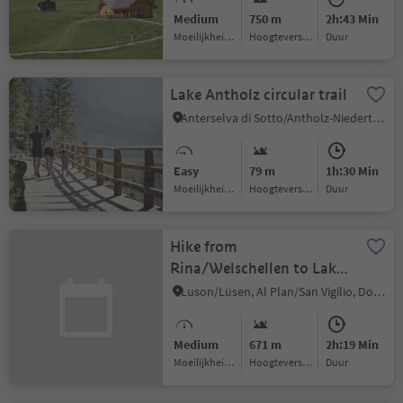
Medium
750 m
2h:43 Min
Moeilijkheidsgraad
Hoogteverschil
Duur
Lake Antholz circular trail
Anterselva di Sotto/Antholz-Niedertal, Rasen-Antholz/Rasun Anterselva, Dolomites Region Kronplatz/Plan de Corones
Easy
79 m
1h:30 Min
Moeilijkheidsgraad
Hoogteverschil
Duur
Hike from
Rina/Welschellen to Lake
of Rina
Luson/Lüsen, Al Plan/San Vigilio, Dolomites Region Kronplatz/Plan de Corones
Medium
671 m
2h:19 Min
Moeilijkheidsgraad
Hoogteverschil
Duur