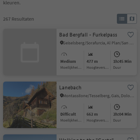
kleuren.
267
Resultaten
Bad Bergfall - Furkelpass
Geiselsberg/Sorafurcia, Al Plan/San Vigilio, Dolomites Region Kronplatz/Plan de Corones
Medium
477 m
1h:45 Min
Moeilijkheidsgraad
Hoogteverschil
Duur
Lanebach
Montassilone/Tesselberg, Gais, Dolomites Region Kronplatz/Plan de Corones
Difficult
662 m
2h:04 Min
Moeilijkheidsgraad
Hoogteverschil
Duur