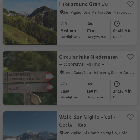
Hike around Gran Ju
San Vigilio, San Martin /San Martino, Dolomites Region Kronplatz/Plan de Corones
Medium
73 m
0h:49 Min
Moeilijkheidsgraad
Hoogteverschil
Duur
Circular hike Niederrasen
– Oberstall Farms –
Oberrasen
Nove Case/Neunhäusern, Rasen-Antholz/Rasun Anterselva, Dolomites Region Kronplatz/Plan de Corones
Easy
160 m
1h:16 Min
Moeilijkheidsgraad
Hoogteverschil
Duur
Walk: San Vigilio - Val -
Costa - Ras
San Vigilio, Al Plan/San Vigilio, Dolomites Region Kronplatz/Plan de Corones