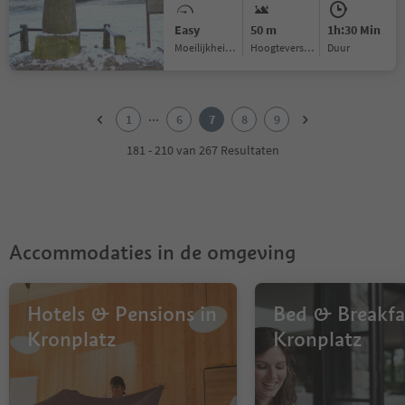
Easy
50 m
1h:30 Min
Moeilijkheidsgraad
Hoogteverschil
Duur
1
2
...
1
6
7
8
9
3
4
181 - 210 van 267 Resultaten
5
6
7
8
9
Accommodaties in de omgeving
Hotels & Pensions in
Bed & Breakfa
Kronplatz
Kronplatz