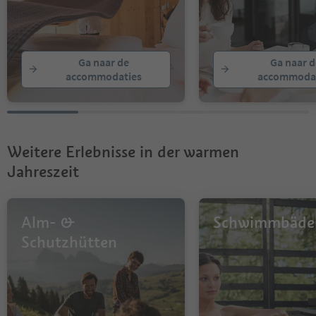
Ga naar de
Ga naar d
accommodaties
accommodat
Weitere Erlebnisse in der warmen
Jahreszeit
Alm- &
Schwimmbäde
Schutzhütten